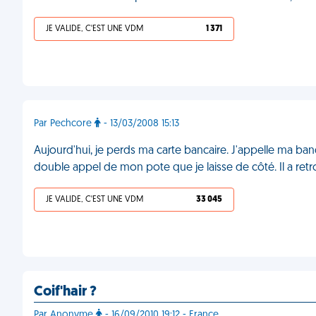
JE VALIDE, C'EST UNE VDM
1 371
Par Pechcore
- 13/03/2008 15:13
Aujourd'hui, je perds ma carte bancaire. J'appelle ma b
double appel de mon pote que je laisse de côté. Il a ret
JE VALIDE, C'EST UNE VDM
33 045
Coif'hair ?
Par Anonyme
- 16/09/2010 19:12 - France