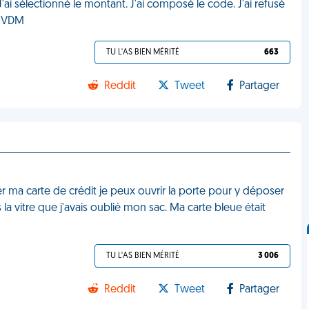
. J'ai sélectionné le montant. J'ai composé le code. J'ai refusé
t. VDM
TU L'AS BIEN MÉRITÉ
663
Reddit
Tweet
Partager
r ma carte de crédit je peux ouvrir la porte pour y déposer
 la vitre que j'avais oublié mon sac. Ma carte bleue était
TU L'AS BIEN MÉRITÉ
3 006
Reddit
Tweet
Partager