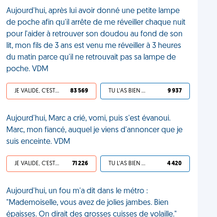
Aujourd'hui, après lui avoir donné une petite lampe
de poche afin qu'il arrête de me réveiller chaque nuit
pour l'aider à retrouver son doudou au fond de son
lit, mon fils de 3 ans est venu me réveiller à 3 heures
du matin parce qu'il ne retrouvait pas sa lampe de
poche. VDM
JE VALIDE, C'EST UNE VDM
83 569
TU L'AS BIEN MÉRITÉ
9 937
Aujourd'hui, Marc a crié, vomi, puis s'est évanoui.
Marc, mon fiancé, auquel je viens d'annoncer que je
suis enceinte. VDM
JE VALIDE, C'EST UNE VDM
71 226
TU L'AS BIEN MÉRITÉ
4 420
Aujourd'hui, un fou m'a dit dans le métro :
"Mademoiselle, vous avez de jolies jambes. Bien
épaisses. On dirait des grosses cuisses de volaille."