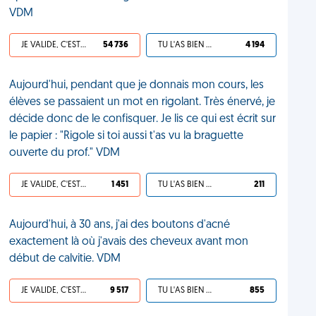
VDM
JE VALIDE, C'EST UNE VDM
54 736
TU L'AS BIEN MÉRITÉ
4 194
Aujourd'hui, pendant que je donnais mon cours, les
élèves se passaient un mot en rigolant. Très énervé, je
décide donc de le confisquer. Je lis ce qui est écrit sur
le papier : "Rigole si toi aussi t'as vu la braguette
ouverte du prof." VDM
JE VALIDE, C'EST UNE VDM
1 451
TU L'AS BIEN MÉRITÉ
211
Aujourd'hui, à 30 ans, j'ai des boutons d'acné
exactement là où j'avais des cheveux avant mon
début de calvitie. VDM
JE VALIDE, C'EST UNE VDM
9 517
TU L'AS BIEN MÉRITÉ
855