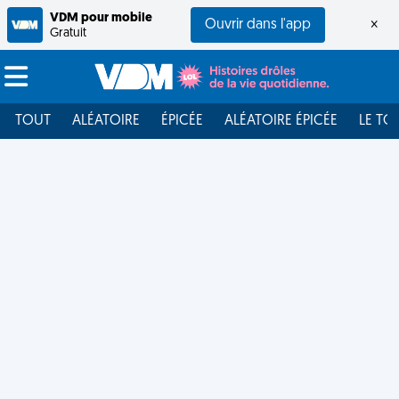
VDM pour mobile
Ouvrir dans l'app
×
Gratuit
TOUT
ALÉATOIRE
ÉPICÉE
ALÉATOIRE ÉPICÉE
LE TO