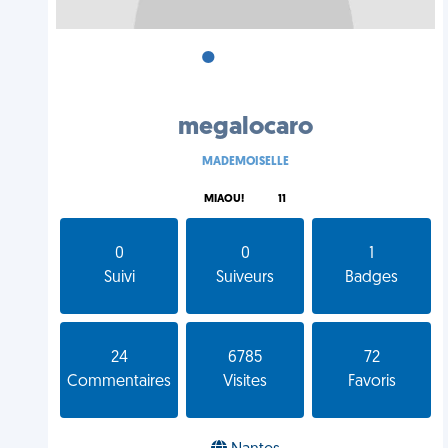
•
•
•
megalocaro
MADEMOISELLE
MIAOU!
11
0
0
1
Suivi
Suiveurs
Badges
24
6785
72
Commentaires
Visites
Favoris