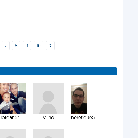
7
8
9
10
Jordan54
Miino
heretique5...