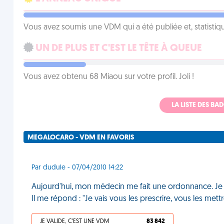
Vous avez soumis une VDM qui a été publiée et, statistiqu
UN DE PLUS ET C'EST LE TÊTE À QUEUE
Vous avez obtenu 68 Miaou sur votre profil. Joli !
LA LISTE DES B
MEGALOCARO - VDM EN FAVORIS
Par dudule - 07/04/2010 14:22
Aujourd'hui, mon médecin me fait une ordonnance. Je l
Il me répond : "Je vais vous les prescrire, vous les m
JE VALIDE, C'EST UNE VDM
83 842