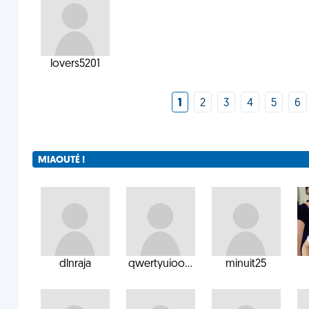
lovers5201
1
2
3
4
5
6
MIAOUTÉ !
dlnraja
qwertyuioo...
minuit25