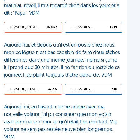
matin au réveil, il m’a regardé droit dans les yeux et a
dit : "Papa." VDM
JE VALIDE, C'EST UNE VDM
16 837
TU L'AS BIEN MÉRITÉ
1 219
Aujourd'hui, et depuis qu'il est en poste chez nous,
mon collègue n'est pas capable de faire deux tâches
différentes dans une même journée, même si ça ne
lui prend que 30 minutes. Il ne fait rien du reste de sa
journée. Il se plaint toujours d'être débordé. VDM
JE VALIDE, C'EST UNE VDM
4 133
TU L'AS BIEN MÉRITÉ
341
Aujourd'hui, en faisant marche arrière avec ma
nouvelle voiture, j'ai pu constater que mon voisin
avait terminé son mur, et qu'il était très résistant. Ma
voiture ne sera pas restée neuve bien longtemps.
VDM