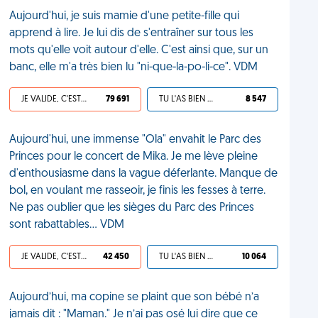
Aujourd'hui, je suis mamie d'une petite-fille qui
apprend à lire. Je lui dis de s'entraîner sur tous les
mots qu'elle voit autour d'elle. C'est ainsi que, sur un
banc, elle m'a très bien lu "ni-que-la-po-li-ce". VDM
JE VALIDE, C'EST UNE VDM
79 691
TU L'AS BIEN MÉRITÉ
8 547
Aujourd'hui, une immense "Ola" envahit le Parc des
Princes pour le concert de Mika. Je me lève pleine
d'enthousiasme dans la vague déferlante. Manque de
bol, en voulant me rasseoir, je finis les fesses à terre.
Ne pas oublier que les sièges du Parc des Princes
sont rabattables... VDM
JE VALIDE, C'EST UNE VDM
42 450
TU L'AS BIEN MÉRITÉ
10 064
Aujourd’hui, ma copine se plaint que son bébé n’a
jamais dit : "Maman." Je n’ai pas osé lui dire que ce