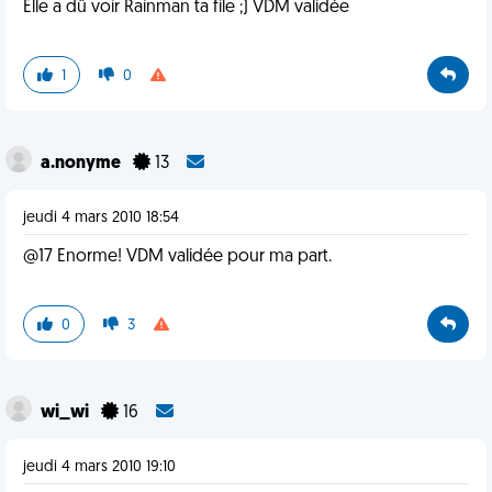
Elle a dû voir Rainman ta file ;) VDM validée
1
0
a.nonyme
13
jeudi 4 mars 2010 18:54
@17 Enorme! VDM validée pour ma part.
0
3
wi_wi
16
jeudi 4 mars 2010 19:10