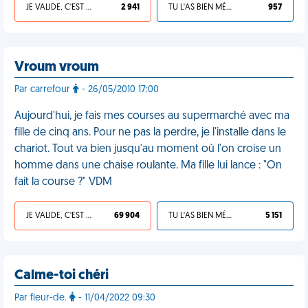
JE VALIDE, C'EST UNE VDM
2 941
TU L'AS BIEN MÉRITÉ
957
Vroum vroum
Par carrefour
- 26/05/2010 17:00
Aujourd'hui, je fais mes courses au supermarché avec ma
fille de cinq ans. Pour ne pas la perdre, je l'installe dans le
chariot. Tout va bien jusqu'au moment où l'on croise un
homme dans une chaise roulante. Ma fille lui lance : "On
fait la course ?" VDM
JE VALIDE, C'EST UNE VDM
69 904
TU L'AS BIEN MÉRITÉ
5 151
Calme-toi chéri
Par fleur-de.
- 11/04/2022 09:30