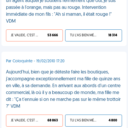
un agent auquel je soutiens fermement que oui, je suis
passée à l'orange, mais pas au rouge. Intervention
immédiate de mon fils : "Ah si maman, il était rouge !"
VDM
JE VALIDE, C'EST UNE VDM
53 666
TU L'AS BIEN MÉRITÉ
18 314
Par Coloquinte - 19/02/2010 17:20
Aujourd'hui, bien que je déteste faire les boutiques,
j'accompagne exceptionnellement ma fille de quinze ans
en ville, à sa demande. En arrivant aux abords d'un centre
commercial, là où il y a beaucoup de monde, ma fille me
dit : "Ça t'ennuie si on ne marche pas sur le même trottoir
?" VDM
JE VALIDE, C'EST UNE VDM
68 863
TU L'AS BIEN MÉRITÉ
4 800