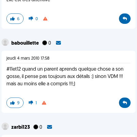
Elle est très attentive ^^
6
0
babouillette
0
jeudi 4 mars 2010 17:58
#11et12 quand un parent aprends quelque chose a son
gosse, il pense pas toujours aux détails :) sinon VDM !!!
mais au moins elle a compris !!!;)
9
1
zarbi123
0