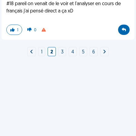
#18 pareil on venait de le voir et l'analyser en cours de
français j'ai pensé direct a ça xD
1
0
1
2
3
4
5
6