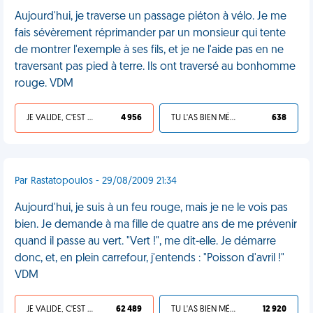
Aujourd'hui, je traverse un passage piéton à vélo. Je me
fais sévèrement réprimander par un monsieur qui tente
de montrer l'exemple à ses fils, et je ne l'aide pas en ne
traversant pas pied à terre. Ils ont traversé au bonhomme
rouge. VDM
JE VALIDE, C'EST UNE VDM
4 956
TU L'AS BIEN MÉRITÉ
638
Par Rastatopoulos - 29/08/2009 21:34
Aujourd'hui, je suis à un feu rouge, mais je ne le vois pas
bien. Je demande à ma fille de quatre ans de me prévenir
quand il passe au vert. "Vert !", me dit-elle. Je démarre
donc, et, en plein carrefour, j'entends : "Poisson d'avril !"
VDM
JE VALIDE, C'EST UNE VDM
62 489
TU L'AS BIEN MÉRITÉ
12 920