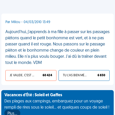
Par Milou - 04/03/2010 13:49
Aujourd'hui, j'apprends à ma fille à passer sur les passages
piétons quand le petit bonhomme est vert, et à ne pas
passer quand il est rouge. Nous passons sur le passage
piéton et le bonhomme change de couleur en plein
milieu. Elle n'a plus voulu bouger. J'ai dû la traîner devant
tout le monde. VDM
JE VALIDE, C'EST UNE VDM
60 424
TU L'AS BIEN MÉRITÉ
6 830
Vacances d'Été : Soleil et Gaffes
Des plages aux campings, embarquez pour un voyage
rempli de rires sous le soleil... et quelques coups de soleil !
Plus…