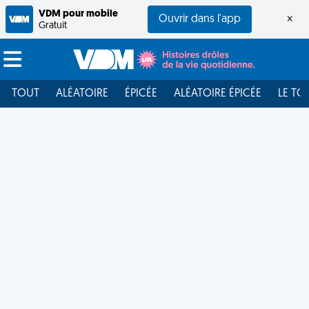
VDM pour mobile
Ouvrir dans l'app
×
Gratuit
TOUT
ALÉATOIRE
ÉPICÉE
ALÉATOIRE ÉPICÉE
LE TO