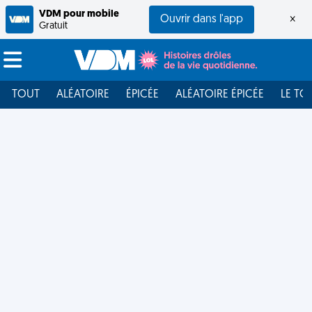
VDM pour mobile
Ouvrir dans l'app
×
Gratuit
TOUT
ALÉATOIRE
ÉPICÉE
ALÉATOIRE ÉPICÉE
LE TO