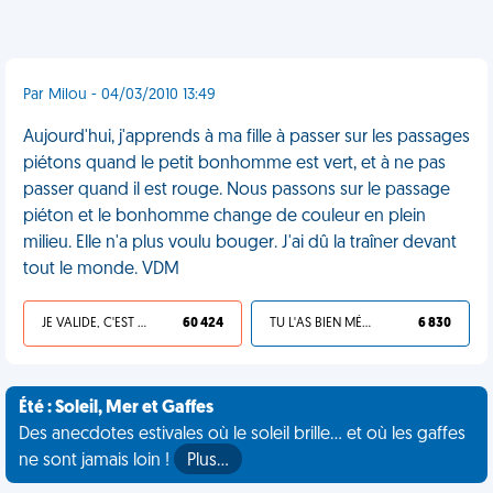
Par Milou - 04/03/2010 13:49
Aujourd'hui, j'apprends à ma fille à passer sur les passages
piétons quand le petit bonhomme est vert, et à ne pas
passer quand il est rouge. Nous passons sur le passage
piéton et le bonhomme change de couleur en plein
milieu. Elle n'a plus voulu bouger. J'ai dû la traîner devant
tout le monde. VDM
JE VALIDE, C'EST UNE VDM
60 424
TU L'AS BIEN MÉRITÉ
6 830
Été : Soleil, Mer et Gaffes
Des anecdotes estivales où le soleil brille... et où les gaffes
ne sont jamais loin !
Plus…