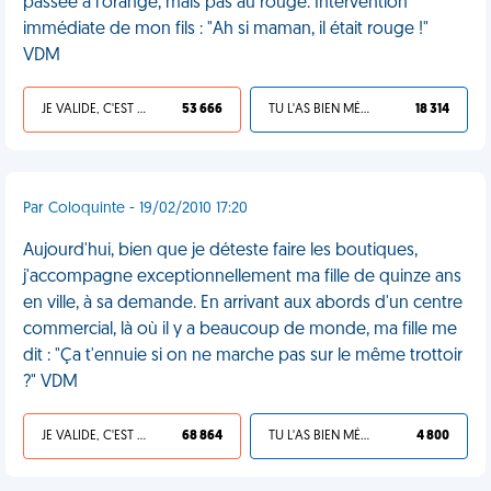
passée à l'orange, mais pas au rouge. Intervention
immédiate de mon fils : "Ah si maman, il était rouge !"
VDM
JE VALIDE, C'EST UNE VDM
53 666
TU L'AS BIEN MÉRITÉ
18 314
Par Coloquinte - 19/02/2010 17:20
Aujourd'hui, bien que je déteste faire les boutiques,
j'accompagne exceptionnellement ma fille de quinze ans
en ville, à sa demande. En arrivant aux abords d'un centre
commercial, là où il y a beaucoup de monde, ma fille me
dit : "Ça t'ennuie si on ne marche pas sur le même trottoir
?" VDM
JE VALIDE, C'EST UNE VDM
68 864
TU L'AS BIEN MÉRITÉ
4 800