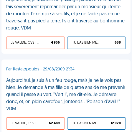
Aujourd'hui, je traverse un passage piéton à vélo. Je me
fais sévèrement réprimander par un monsieur qui tente
de montrer l'exemple à ses fils, et je ne l'aide pas en ne
traversant pas pied à terre. Ils ont traversé au bonhomme
rouge. VDM
JE VALIDE, C'EST UNE VDM
4 956
TU L'AS BIEN MÉRITÉ
638
Par Rastatopoulos - 29/08/2009 21:34
Aujourd'hui, je suis à un feu rouge, mais je ne le vois pas
bien. Je demande à ma fille de quatre ans de me prévenir
quand il passe au vert. "Vert !", me dit-elle. Je démarre
donc, et, en plein carrefour, j'entends : "Poisson d'avril !"
VDM
JE VALIDE, C'EST UNE VDM
62 489
TU L'AS BIEN MÉRITÉ
12 920