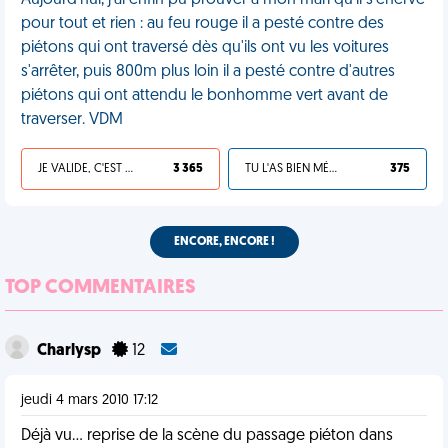
Aujourd'hui, j'ai enfin pu prouver à mon mari qu'il s'énerve
pour tout et rien : au feu rouge il a pesté contre des
piétons qui ont traversé dès qu'ils ont vu les voitures
s'arrêter, puis 800m plus loin il a pesté contre d'autres
piétons qui ont attendu le bonhomme vert avant de
traverser. VDM
JE VALIDE, C'EST UNE VDM
3 365
TU L'AS BIEN MÉRITÉ
375
ENCORE, ENCORE !
TOP COMMENTAIRES
Charlysp
12
jeudi 4 mars 2010 17:12
Déjà vu... reprise de la scène du passage piéton dans