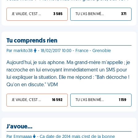
JE VALIDE, C'EST UNE VDM
3 585
TU L'AS BIEN MÉRITÉ
371
Tu comprends rien
Par markito38
- 18/02/2017 10:00 - France - Grenoble
Aujourd'hui, je suis aphone. Ma grand-mère m'appelle ; je
raccroche en lui envoyant immédiatement un SMS pour
lui expliquer la situation. Elle me répond : "Bah décroche !
Qu'on en discute." VDM
JE VALIDE, C'EST UNE VDM
16 592
TU L'AS BIEN MÉRITÉ
1 159
J'avoue…
Par Emmaaaa
- Ça date de 2014 mais c'est de la bonne