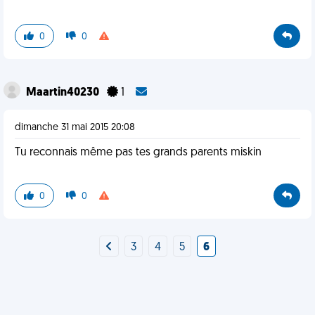
0
0
Maartin40230
1
dimanche 31 mai 2015 20:08
Tu reconnais même pas tes grands parents miskin
0
0
3
4
5
6