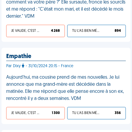
comment va votre père ?" Elle sursaute, fronce les sourcils
et me répond : "C'était mon mari, et il est décédé le mois
dernier." VDM
JE VALIDE, C'EST UNE VDM
4 268
TU L'AS BIEN MÉRITÉ
894
Empathie
Par Dixy
- 31/10/2024 20:15 - France
Aujourd'hui, ma cousine prend de mes nouvelles. Je lui
annonce que ma grand-mère est décédée dans la
matinée. Elle me répond que elle pense encore à son ex,
rencontré il y a deux semaines. VDM
JE VALIDE, C'EST UNE VDM
1 300
TU L'AS BIEN MÉRITÉ
356