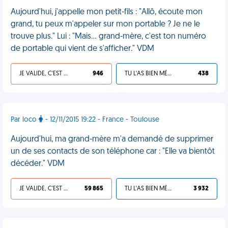
Aujourd'hui, j'appelle mon petit-fils : "Allô, écoute mon
grand, tu peux m'appeler sur mon portable ? Je ne le
trouve plus." Lui : "Mais… grand-mère, c'est ton numéro
de portable qui vient de s'afficher." VDM
JE VALIDE, C'EST UNE VDM
946
TU L'AS BIEN MÉRITÉ
438
Par loco
- 12/11/2015 19:22 - France - Toulouse
Aujourd'hui, ma grand-mère m'a demandé de supprimer
un de ses contacts de son téléphone car : "Elle va bientôt
décéder." VDM
JE VALIDE, C'EST UNE VDM
59 865
TU L'AS BIEN MÉRITÉ
3 932