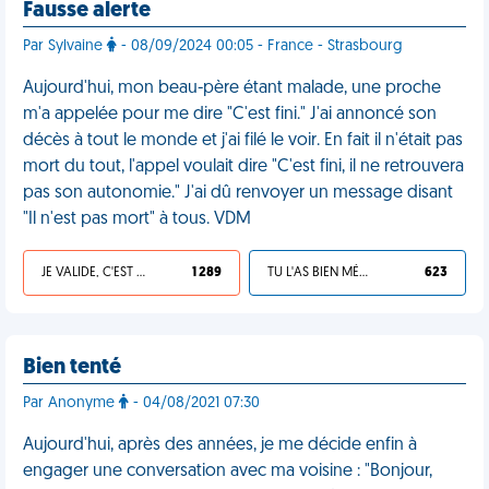
Fausse alerte
Par Sylvaine
- 08/09/2024 00:05 - France - Strasbourg
Aujourd'hui, mon beau-père étant malade, une proche
m'a appelée pour me dire "C'est fini." J'ai annoncé son
décès à tout le monde et j'ai filé le voir. En fait il n'était pas
mort du tout, l'appel voulait dire "C'est fini, il ne retrouvera
pas son autonomie." J'ai dû renvoyer un message disant
"Il n'est pas mort" à tous. VDM
JE VALIDE, C'EST UNE VDM
1 289
TU L'AS BIEN MÉRITÉ
623
Bien tenté
Par Anonyme
- 04/08/2021 07:30
Aujourd'hui, après des années, je me décide enfin à
engager une conversation avec ma voisine : "Bonjour,