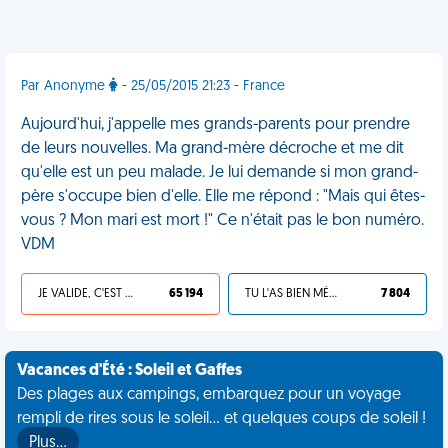
Par Anonyme
- 25/05/2015 21:23 - France
Aujourd'hui, j'appelle mes grands-parents pour prendre
de leurs nouvelles. Ma grand-mère décroche et me dit
qu'elle est un peu malade. Je lui demande si mon grand-
père s'occupe bien d'elle. Elle me répond : "Mais qui êtes-
vous ? Mon mari est mort !" Ce n'était pas le bon numéro.
VDM
JE VALIDE, C'EST UNE VDM
65 194
TU L'AS BIEN MÉRITÉ
7 804
Vacances d'Été : Soleil et Gaffes
Des plages aux campings, embarquez pour un voyage
rempli de rires sous le soleil... et quelques coups de soleil !
Plus…