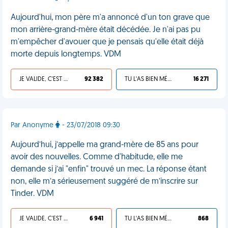
Aujourd'hui, mon père m'a annoncé d'un ton grave que
mon arrière-grand-mère était décédée. Je n'ai pas pu
m'empêcher d'avouer que je pensais qu'elle était déjà
morte depuis longtemps. VDM
JE VALIDE, C'EST UNE VDM
92 382
TU L'AS BIEN MÉRITÉ
16 271
Par Anonyme
- 23/07/2018 09:30
Aujourd’hui, j’appelle ma grand-mère de 85 ans pour
avoir des nouvelles. Comme d'habitude, elle me
demande si j’ai "enfin" trouvé un mec. La réponse étant
non, elle m’a sérieusement suggéré de m’inscrire sur
Tinder. VDM
JE VALIDE, C'EST UNE VDM
6 941
TU L'AS BIEN MÉRITÉ
868