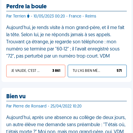
Perdre la boule
Par Terrien
- 10/05/2023 00:20 - France - Reims
Aujourd'hui, je rends visite à mon grand-père, et il me fait
la tête. Selon lui, je ne réponds jamais à ses appels.
Trouvant ça étrange, je regarde son téléphone : mon
numéro se termine par "60-12" ; il l'avait enregistré sous
"72", pas perturbé par un numéro trop court. VDM
JE VALIDE, C'EST UNE VDM
3 861
TU L'AS BIEN MÉRITÉ
571
Bien vu
Par Pierre de Ronsard - 25/04/2022 10:20
Aujourd'hui, après une absence au collège de deux jours,
un autre élève me demande sans préambule : "T'étais où,
t'étais morte ?" Moi non, mais mon grand-père, oui. VDM