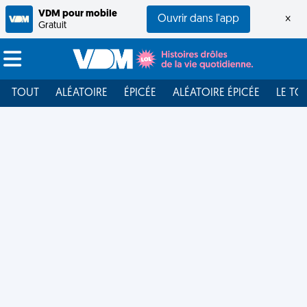
VDM pour mobile
Ouvrir dans l'app
×
Gratuit
TOUT
ALÉATOIRE
ÉPICÉE
ALÉATOIRE ÉPICÉE
LE TO