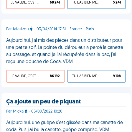
JE VALIDE, C'EST UNE VDM
68 241
TU L'AS BIEN MÉRITÉ
5 241
Par tatazizou
- 03/04/2014 17:51 - France - Paris
Aujourd'hui, j'ai mis des pièces dans un distributeur pour
une petite soif. La pointe du dérouleur a percé la canette
au passage, et quand je l'ai récupérée dans le bac, j'ai
reçu une douche de Coca. VDM
JE VALIDE, C'EST UNE VDM
86 192
TU L'AS BIEN MÉRITÉ
9 108
Ça ajoute un peu de piquant
Par Micka
- 05/09/2022 10:20
Aujourd'hui, une guêpe s'est glissée dans ma canette de
soda. Puis j'ai bu la canette, guêpe comprise. VDM