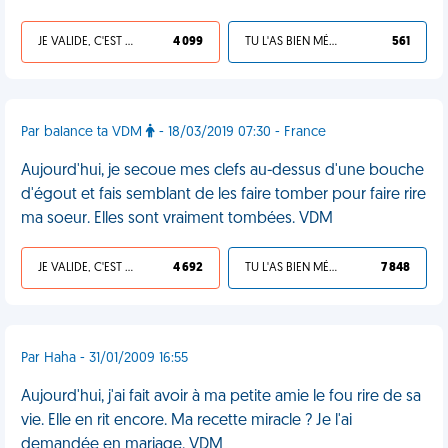
JE VALIDE, C'EST UNE VDM
4 099
TU L'AS BIEN MÉRITÉ
561
Par balance ta VDM
- 18/03/2019 07:30 - France
Aujourd'hui, je secoue mes clefs au-dessus d'une bouche
d'égout et fais semblant de les faire tomber pour faire rire
ma soeur. Elles sont vraiment tombées. VDM
JE VALIDE, C'EST UNE VDM
4 692
TU L'AS BIEN MÉRITÉ
7 848
Par Haha - 31/01/2009 16:55
Aujourd'hui, j'ai fait avoir à ma petite amie le fou rire de sa
vie. Elle en rit encore. Ma recette miracle ? Je l'ai
demandée en mariage. VDM