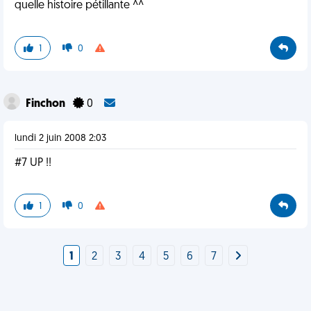
quelle histoire pétillante ^^
1
0
Finchon
0
lundi 2 juin 2008 2:03
#7 UP !!
1
0
1
2
3
4
5
6
7