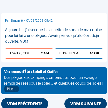
Par Simon
- 01/06/2008 09:42
Aujourd'hui j'ai secoué la cannette de soda de ma copine
pour lui faire une blague. J'avais pas vu qu'elle était déjà
ouverte. VDM
JE VALIDE, C'EST UNE VDM
31 654
TU L'AS BIEN MÉRITÉ
68 250
Vacances d'Été : Soleil et Gaffes
Des plages aux campings, embarquez pour un voyage
rempli de rires sous le soleil... et quelques coups de soleil !
Plus…
VDM PRÉCÉDENTE
VDM SUIVANTE