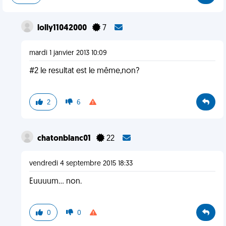
lolly11042000
7
mardi 1 janvier 2013 10:09
#2 le resultat est le même,non?
2
6
chatonblanc01
22
vendredi 4 septembre 2015 18:33
Euuuum... non.
0
0