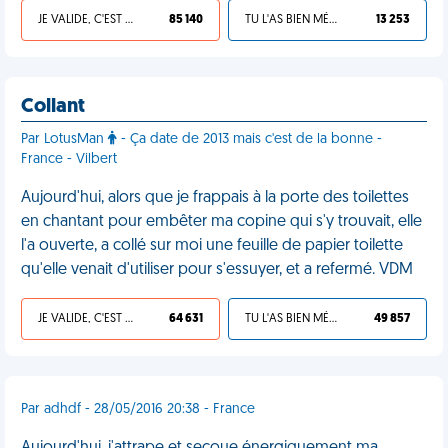
JE VALIDE, C'EST UNE VDM
85 140
TU L'AS BIEN MÉRITÉ
13 253
Collant
Par LotusMan
- Ça date de 2013 mais c'est de la bonne -
France - Vilbert
Aujourd'hui, alors que je frappais à la porte des toilettes
en chantant pour embêter ma copine qui s'y trouvait, elle
l'a ouverte, a collé sur moi une feuille de papier toilette
qu'elle venait d'utiliser pour s'essuyer, et a refermé. VDM
JE VALIDE, C'EST UNE VDM
64 631
TU L'AS BIEN MÉRITÉ
49 857
Par adhdf - 28/05/2016 20:38 - France