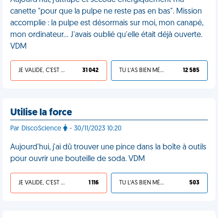
Aujourd'hui, j'attrape et secoue énergiquement ma
canette "pour que la pulpe ne reste pas en bas". Mission
accomplie : la pulpe est désormais sur moi, mon canapé,
mon ordinateur... J'avais oublié qu'elle était déjà ouverte.
VDM
JE VALIDE, C'EST UNE VDM
31 042
TU L'AS BIEN MÉRITÉ
12 585
Utilise la force
Par DiscoScience
- 30/11/2023 10:20
Aujourd'hui, j'ai dû trouver une pince dans la boîte à outils
pour ouvrir une bouteille de soda. VDM
JE VALIDE, C'EST UNE VDM
1 116
TU L'AS BIEN MÉRITÉ
503