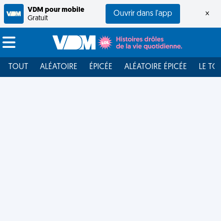
VDM pour mobile
Ouvrir dans l'app
×
Gratuit
TOUT
ALÉATOIRE
ÉPICÉE
ALÉATOIRE ÉPICÉE
LE TO