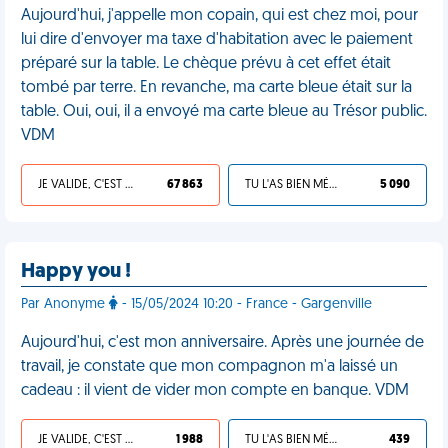
Aujourd'hui, j'appelle mon copain, qui est chez moi, pour
lui dire d'envoyer ma taxe d'habitation avec le paiement
préparé sur la table. Le chèque prévu à cet effet était
tombé par terre. En revanche, ma carte bleue était sur la
table. Oui, oui, il a envoyé ma carte bleue au Trésor public.
VDM
JE VALIDE, C'EST UNE VDM
67 863
TU L'AS BIEN MÉRITÉ
5 090
Happy you !
Par Anonyme
- 15/05/2024 10:20 - France - Gargenville
Aujourd'hui, c'est mon anniversaire. Après une journée de
travail, je constate que mon compagnon m'a laissé un
cadeau : il vient de vider mon compte en banque. VDM
JE VALIDE, C'EST UNE VDM
1 988
TU L'AS BIEN MÉRITÉ
439