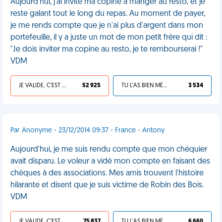
Aujourd'hui, j'ai invité ma copine à manger au resto, et je
reste galant tout le long du repas. Au moment de payer,
je me rends compte que je n'ai plus d'argent dans mon
portefeuille, il y a juste un mot de mon petit frère qui dit :
"Je dois inviter ma copine au resto, je te rembourserai !"
VDM
JE VALIDE, C'EST UNE VDM
52 925
TU L'AS BIEN MÉRITÉ
3 534
Par Anonyme - 23/12/2014 09:37 - France - Antony
Aujourd'hui, je me suis rendu compte que mon chéquier
avait disparu. Le voleur a vidé mon compte en faisant des
chèques à des associations. Mes amis trouvent l'histoire
hilarante et disent que je suis victime de Robin des Bois.
VDM
JE VALIDE, C'EST UNE VDM
75 837
TU L'AS BIEN MÉRITÉ
6 660