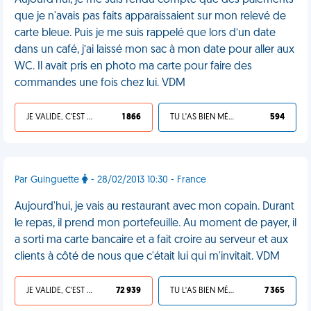
Aujourd'hui, je me suis rendu compte que des paiements
que je n'avais pas faits apparaissaient sur mon relevé de
carte bleue. Puis je me suis rappelé que lors d’un date
dans un café, j’ai laissé mon sac à mon date pour aller aux
WC. Il avait pris en photo ma carte pour faire des
commandes une fois chez lui. VDM
JE VALIDE, C'EST UNE VDM
1 866
TU L'AS BIEN MÉRITÉ
594
Par Guinguette
- 28/02/2013 10:30 - France
Aujourd'hui, je vais au restaurant avec mon copain. Durant
le repas, il prend mon portefeuille. Au moment de payer, il
a sorti ma carte bancaire et a fait croire au serveur et aux
clients à côté de nous que c'était lui qui m'invitait. VDM
JE VALIDE, C'EST UNE VDM
72 939
TU L'AS BIEN MÉRITÉ
7 365