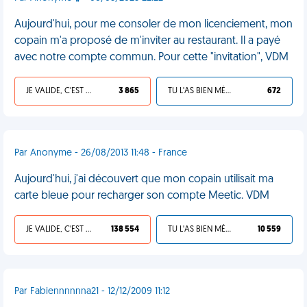
Aujourd'hui, pour me consoler de mon licenciement, mon
copain m'a proposé de m'inviter au restaurant. Il a payé
avec notre compte commun. Pour cette "invitation", VDM
JE VALIDE, C'EST UNE VDM
3 865
TU L'AS BIEN MÉRITÉ
672
Par Anonyme - 26/08/2013 11:48 - France
Aujourd'hui, j'ai découvert que mon copain utilisait ma
carte bleue pour recharger son compte Meetic. VDM
JE VALIDE, C'EST UNE VDM
138 554
TU L'AS BIEN MÉRITÉ
10 559
Par Fabiennnnnna21 - 12/12/2009 11:12