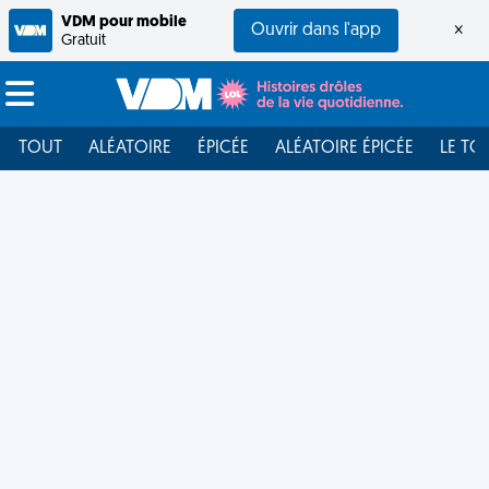
VDM pour mobile
Ouvrir dans l'app
×
Gratuit
TOUT
ALÉATOIRE
ÉPICÉE
ALÉATOIRE ÉPICÉE
LE TO