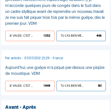
(pression, harcèlement, espionnage, délation…), je
m'accorde quelques jours de congés dans le Sud dans
un cadre idyllique avant de reprendre un nouveau travail.
Je me suis fait piquer trois fois par la même guêpe, dès le
premier jour. VDM
JE VALIDE, C'EST UNE VDM
1 332
TU L'AS BIEN MÉRITÉ
446
Par antoliv - 07/07/2012 22:29 - France
Aujourd'hui, une guêpe m'a piqué par-dessus une piqûre
de moustique. VDM
JE VALIDE, C'EST UNE VDM
1 949
TU L'AS BIEN MÉRITÉ
161
Avant - Après