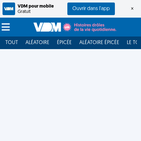
VDM pour mobile
Ouvrir dans l'app
×
Gratuit
TOUT
ALÉATOIRE
ÉPICÉE
ALÉATOIRE ÉPICÉE
LE TO