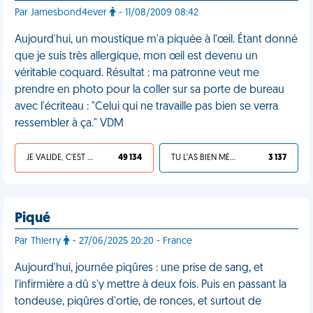
Par Jamesbond4ever
- 11/08/2009 08:42
Aujourd'hui, un moustique m'a piquée à l'œil. Étant donné
que je suis très allergique, mon œil est devenu un
véritable coquard. Résultat : ma patronne veut me
prendre en photo pour la coller sur sa porte de bureau
avec l'écriteau : "Celui qui ne travaille pas bien se verra
ressembler à ça." VDM
JE VALIDE, C'EST UNE VDM
49 134
TU L'AS BIEN MÉRITÉ
3 137
Piqué
Par Thierry
- 27/06/2025 20:20 - France
Aujourd'hui, journée piqûres : une prise de sang, et
l'infirmière a dû s'y mettre à deux fois. Puis en passant la
tondeuse, piqûres d'ortie, de ronces, et surtout de