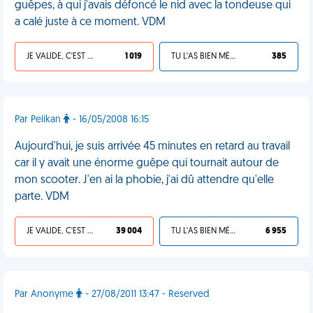
guêpes, à qui j'avais défoncé le nid avec la tondeuse qui
a calé juste à ce moment. VDM
JE VALIDE, C'EST UNE VDM
1 019
TU L'AS BIEN MÉRITÉ
385
Par Pelikan
- 16/05/2008 16:15
Aujourd'hui, je suis arrivée 45 minutes en retard au travail
car il y avait une énorme guêpe qui tournait autour de
mon scooter. J'en ai la phobie, j'ai dû attendre qu'elle
parte. VDM
JE VALIDE, C'EST UNE VDM
39 004
TU L'AS BIEN MÉRITÉ
6 955
Par Anonyme
- 27/08/2011 13:47 - Reserved