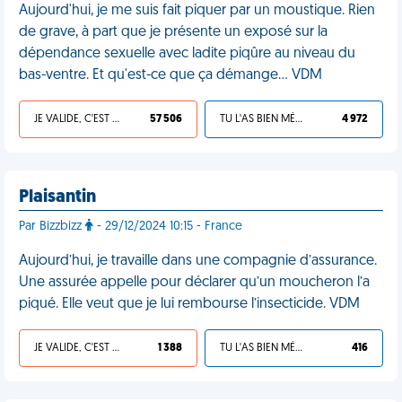
Aujourd'hui, je me suis fait piquer par un moustique. Rien
de grave, à part que je présente un exposé sur la
dépendance sexuelle avec ladite piqûre au niveau du
bas-ventre. Et qu'est-ce que ça démange… VDM
JE VALIDE, C'EST UNE VDM
57 506
TU L'AS BIEN MÉRITÉ
4 972
Plaisantin
Par Bizzbizz
- 29/12/2024 10:15 - France
Aujourd’hui, je travaille dans une compagnie d’assurance.
Une assurée appelle pour déclarer qu’un moucheron l’a
piqué. Elle veut que je lui rembourse l’insecticide. VDM
JE VALIDE, C'EST UNE VDM
1 388
TU L'AS BIEN MÉRITÉ
416