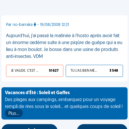
Par no-barraka
- 19/08/2008 12:21
Aujourd'hui, j'ai passé la matinée à l'hosto après avoir fait
un énorme œdème suite à une piqûre de guêpe qui a eu
lieu à mon boulot. Je bosse dans une usine de produits
anti-insectes. VDM
JE VALIDE, C'EST UNE VDM
51 627
TU L'AS BIEN MÉRITÉ
3 548
Vacances d'Été : Soleil et Gaffes
Des plages aux campings, embarquez pour un voyage
rempli de rires sous le soleil... et quelques coups de soleil !
Plus…