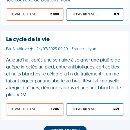
suis couverte de boutons. VDM
JE VALIDE, C'EST UNE VDM
2 808
TU L'AS BIEN MÉRITÉ
871
Le cycle de la vie
Par Nathlove
- 24/07/2025 00:20 - France - Lyon
Aujourd’hui, après une semaine à soigner une piqûre de
guêpe infectée au pied, entre antibiotiques, corticoïdes
et nuits blanches, je célèbre la fin du traitement… en me
faisant piquer par une abeille au bras. Résultat : nouvelle
allergie, brûlures, démangeaisons et une nuit blanche de
plus. VDM
JE VALIDE, C'EST UNE VDM
1 246
TU L'AS BIEN MÉRITÉ
339