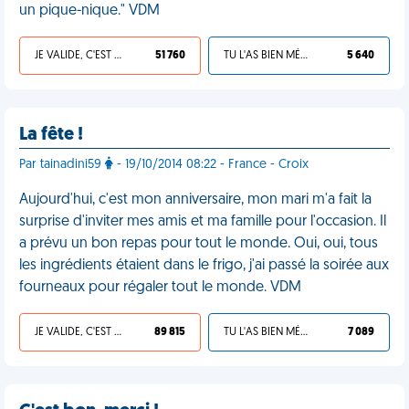
un pique-nique." VDM
JE VALIDE, C'EST UNE VDM
51 760
TU L'AS BIEN MÉRITÉ
5 640
La fête !
Par tainadini59
- 19/10/2014 08:22 - France - Croix
Aujourd'hui, c'est mon anniversaire, mon mari m'a fait la
surprise d'inviter mes amis et ma famille pour l'occasion. Il
a prévu un bon repas pour tout le monde. Oui, oui, tous
les ingrédients étaient dans le frigo, j'ai passé la soirée aux
fourneaux pour régaler tout le monde. VDM
JE VALIDE, C'EST UNE VDM
89 815
TU L'AS BIEN MÉRITÉ
7 089