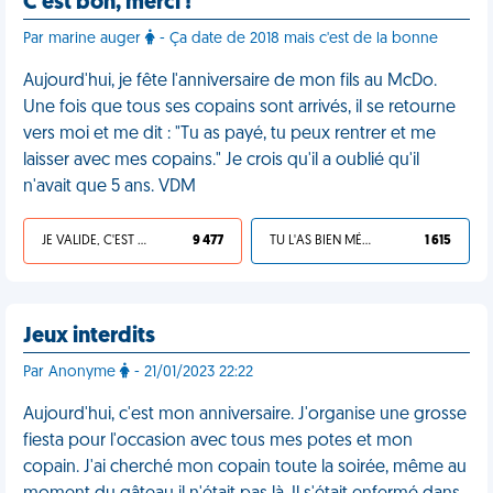
C'est bon, merci !
Par marine auger
- Ça date de 2018 mais c'est de la bonne
Aujourd'hui, je fête l'anniversaire de mon fils au McDo.
Une fois que tous ses copains sont arrivés, il se retourne
vers moi et me dit : "Tu as payé, tu peux rentrer et me
laisser avec mes copains." Je crois qu'il a oublié qu'il
n'avait que 5 ans. VDM
JE VALIDE, C'EST UNE VDM
9 477
TU L'AS BIEN MÉRITÉ
1 615
Jeux interdits
Par Anonyme
- 21/01/2023 22:22
Aujourd'hui, c'est mon anniversaire. J'organise une grosse
fiesta pour l'occasion avec tous mes potes et mon
copain. J'ai cherché mon copain toute la soirée, même au