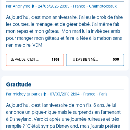
Par Anonyme
- 24/03/2025 20:05 - France - Champtoceaux
Aujourd'hui, c'est mon anniversaire. J'ai eu le droit de faire
les courses, le ménage, et de gérer bébé. J'ai même fait
mon repas et mon gâteau. Mon mari lui a invité ses amis
pour manger mon gâteau et faire la fête à la maison sans
rien me dire. VDM
JE VALIDE, C'EST UNE VDM
1 951
TU L'AS BIEN MÉRITÉ
530
Gratitude
Par mickey tu parles
- 07/03/2016 21:04 - France - Paris
Aujourd'hui, c'est l'anniversaire de mon fils, 6 ans. Je lui
annonce un pique-nique mais le surprends en l'amenant
à Disneyland. Verdict après une journée ruineuse et très
remplie ? "C'était sympa Disneyland, mais j'aurais préféré