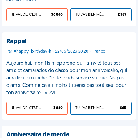
JE VALIDE, C'EST UNE VDM
36 860
TU L'AS BIEN MÉRITÉ
2 977
Rappel
Par #happy+birthday
- 22/06/2023 20:20 - France
Aujourd'hui, mon fils m'apprend qu'il a invité tous ses
amis et camarades de classe pour mon anniversaire, qui
aura lieu dimanche. "Je te rends service vu que t'as pas
d'amis. Comme ça au moins tu seras pas tout seul pour
ton anniversaire." VDM
JE VALIDE, C'EST UNE VDM
3 889
TU L'AS BIEN MÉRITÉ
665
Anniversaire de merde