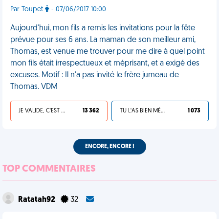
Par Toupet
- 07/06/2017 10:00
Aujourd'hui, mon fils a remis les invitations pour la fête
prévue pour ses 6 ans. La maman de son meilleur ami,
Thomas, est venue me trouver pour me dire à quel point
mon fils était irrespectueux et méprisant, et a exigé des
excuses. Motif : Il n'a pas invité le frère jumeau de
Thomas. VDM
JE VALIDE, C'EST UNE VDM
13 362
TU L'AS BIEN MÉRITÉ
1 073
ENCORE, ENCORE !
TOP COMMENTAIRES
Ratatah92
32