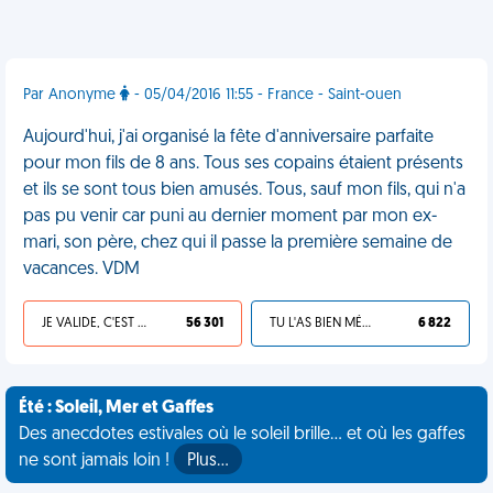
Par Anonyme
- 05/04/2016 11:55 - France - Saint-ouen
Aujourd'hui, j'ai organisé la fête d'anniversaire parfaite
pour mon fils de 8 ans. Tous ses copains étaient présents
et ils se sont tous bien amusés. Tous, sauf mon fils, qui n'a
pas pu venir car puni au dernier moment par mon ex-
mari, son père, chez qui il passe la première semaine de
vacances. VDM
JE VALIDE, C'EST UNE VDM
56 301
TU L'AS BIEN MÉRITÉ
6 822
Été : Soleil, Mer et Gaffes
Des anecdotes estivales où le soleil brille... et où les gaffes
ne sont jamais loin !
Plus…