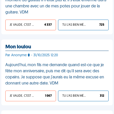
moment du gâteau il n'était pas là. Il s'était enfermé dans
une chambre avec un de mes potes pour jouer de la
guitare. VDM
JE VALIDE, C'EST UNE VDM
4 337
TU L'AS BIEN MÉRITÉ
725
Mon loulou
Par Anonyme
- 31/10/2025 12:20
Aujourd'hui, mon fils me demande quand est-ce que je
fête mon anniversaire, puis me dit qu'il sera avec des
copains. Je suppose que j'aurais eu la même excuse en
donnant une autre date. VDM
JE VALIDE, C'EST UNE VDM
1 067
TU L'AS BIEN MÉRITÉ
312