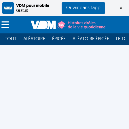
VDM pour mobile
Ouvrir dans l'app
×
Gratuit
TOUT
ALÉATOIRE
ÉPICÉE
ALÉATOIRE ÉPICÉE
LE TO