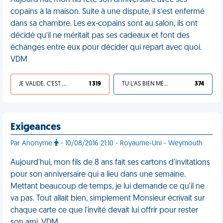
Aujourd'hui, mon fils fête son anniversaire avec ses
copains à la maison. Suite à une dispute, il s’est enfermé
dans sa chambre. Les ex-copains sont au salon, ils ont
décidé qu’il ne méritait pas ses cadeaux et font des
échanges entre eux pour décider qui repart avec quoi.
VDM
JE VALIDE, C'EST UNE VDM
1 319
TU L'AS BIEN MÉRITÉ
374
Exigeances
Par Anonyme
- 10/08/2016 21:10 - Royaume-Uni - Weymouth
Aujourd'hui, mon fils de 8 ans fait ses cartons d'invitations
pour son anniversaire qui a lieu dans une semaine.
Mettant beaucoup de temps, je lui demande ce qu'il ne
va pas. Tout allait bien, simplement Monsieur écrivait sur
chaque carte ce que l'invité devait lui offrir pour rester
son ami. VDM