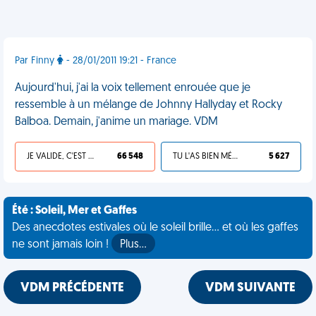
Par Finny
- 28/01/2011 19:21 - France
Aujourd'hui, j'ai la voix tellement enrouée que je
ressemble à un mélange de Johnny Hallyday et Rocky
Balboa. Demain, j'anime un mariage. VDM
JE VALIDE, C'EST UNE VDM
66 548
TU L'AS BIEN MÉRITÉ
5 627
Été : Soleil, Mer et Gaffes
Des anecdotes estivales où le soleil brille... et où les gaffes
ne sont jamais loin !
Plus…
VDM PRÉCÉDENTE
VDM SUIVANTE