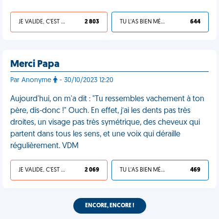
JE VALIDE, C'EST UNE VDM
2 803
TU L'AS BIEN MÉRITÉ
644
Merci Papa
Par Anonyme
- 30/10/2023 12:20
Aujourd'hui, on m'a dit : "Tu ressembles vachement à ton
père, dis-donc !" Ouch. En effet, j’ai les dents pas très
droites, un visage pas très symétrique, des cheveux qui
partent dans tous les sens, et une voix qui déraille
régulièrement. VDM
JE VALIDE, C'EST UNE VDM
2 069
TU L'AS BIEN MÉRITÉ
469
ENCORE, ENCORE !