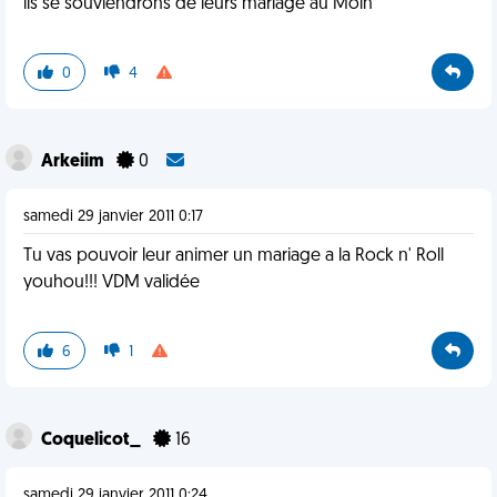
ils se souviendrons de leurs mariage au Moin
0
4
Arkeiim
0
samedi 29 janvier 2011 0:17
Tu vas pouvoir leur animer un mariage a la Rock n' Roll
youhou!!! VDM validée
6
1
Coquelicot_
16
samedi 29 janvier 2011 0:24