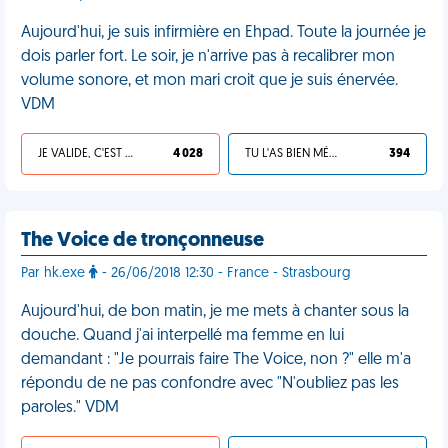
Aujourd'hui, je suis infirmière en Ehpad. Toute la journée je
dois parler fort. Le soir, je n'arrive pas à recalibrer mon
volume sonore, et mon mari croit que je suis énervée.
VDM
JE VALIDE, C'EST UNE VDM
4 028
TU L'AS BIEN MÉRITÉ
394
The Voice de tronçonneuse
Par hk.exe
- 26/06/2018 12:30 - France - Strasbourg
Aujourd'hui, de bon matin, je me mets à chanter sous la
douche. Quand j'ai interpellé ma femme en lui
demandant : "Je pourrais faire The Voice, non ?" elle m'a
répondu de ne pas confondre avec "N'oubliez pas les
paroles." VDM