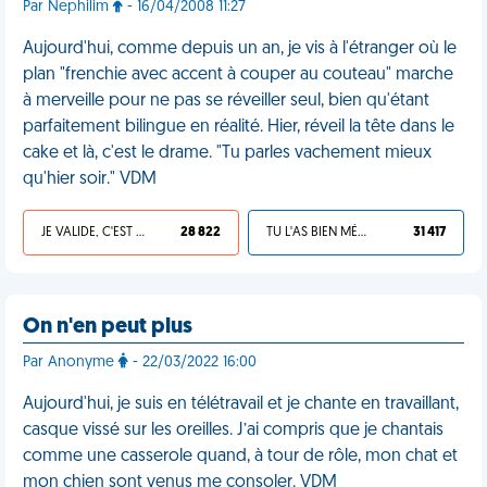
Par Nephilim
- 16/04/2008 11:27
Aujourd'hui, comme depuis un an, je vis à l'étranger où le
plan "frenchie avec accent à couper au couteau" marche
à merveille pour ne pas se réveiller seul, bien qu'étant
parfaitement bilingue en réalité. Hier, réveil la tête dans le
cake et là, c'est le drame. "Tu parles vachement mieux
qu'hier soir." VDM
JE VALIDE, C'EST UNE VDM
28 822
TU L'AS BIEN MÉRITÉ
31 417
On n'en peut plus
Par Anonyme
- 22/03/2022 16:00
Aujourd'hui, je suis en télétravail et je chante en travaillant,
casque vissé sur les oreilles. J’ai compris que je chantais
comme une casserole quand, à tour de rôle, mon chat et
mon chien sont venus me consoler. VDM