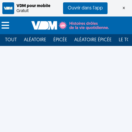
VDM pour mobile
Ouvrir dans l'app
×
Gratuit
TOUT
ALÉATOIRE
ÉPICÉE
ALÉATOIRE ÉPICÉE
LE TO