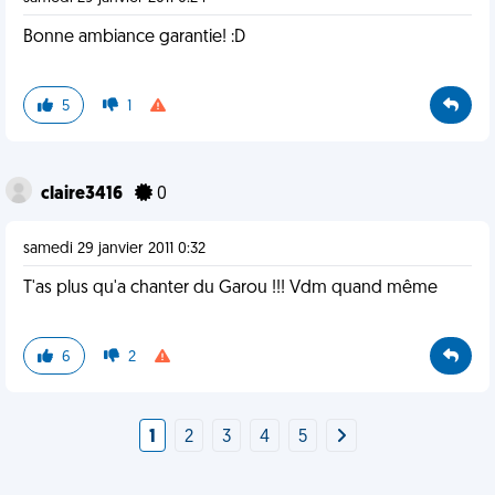
Bonne ambiance garantie! :D
5
1
claire3416
0
samedi 29 janvier 2011 0:32
T'as plus qu'a chanter du Garou !!! Vdm quand même
6
2
1
2
3
4
5