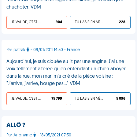
fumé trois paquets de cigarettes. Sinon, je n'arrive qu'à
chuchoter. VDM
JE VALIDE, C'EST UNE VDM
904
TU L'AS BIEN MÉRITÉ
228
Par patrak
- 09/01/2011 14:50 - France
Aujourd'hui, je suis clouée au lit par une angine. J'ai une
voix tellement altérée qu'en entendant un chien aboyer
dans la rue, mon mari m'a crié de la pièce voisine :
"J'arrive, j'arrive, bouge pas..." VDM
JE VALIDE, C'EST UNE VDM
75 799
TU L'AS BIEN MÉRITÉ
5 096
ALLÔ ?
Par Anonyme
- 18/05/2021 07:30