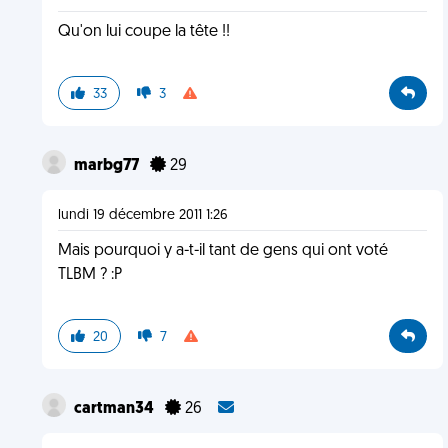
Qu'on lui coupe la tête !!
33
3
marbg77
29
lundi 19 décembre 2011 1:26
Mais pourquoi y a-t-il tant de gens qui ont voté
TLBM ? :P
20
7
cartman34
26