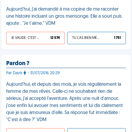
Aujourd'hui, j'ai demandé à ma copine de me raconter
une histoire incluant un gros mensonge. Elle a souri puis
ajoute : "Je t'aime." VDM
JE VALIDE, C'EST UNE VDM
12 574
TU L'AS BIEN MÉRITÉ
1 751
Pardon ?
Par Davis
- 31/07/2016 20:29
Aujourd'hui, et depuis des mois, je vois régulièrement la
femme de mes rêves. Celle-ci ne souhaitant rien de
sérieux, j'ai accepté l'aventure. Après une nuit d'amour,
j'ose enfin lui avouer mes sentiments et lui dis clairement
que je suis amoureux d'elle. Sa réponse fut immédiate :
"C'est à dire ?" VDM