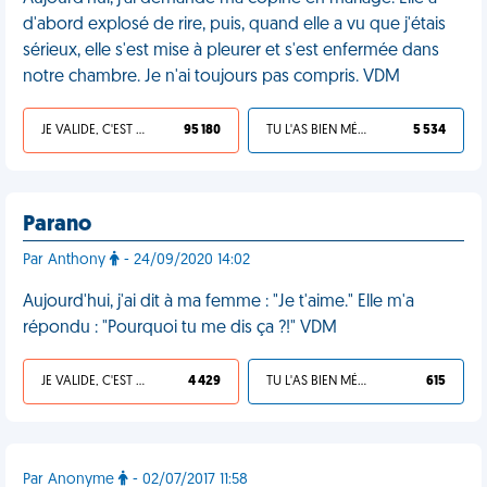
d'abord explosé de rire, puis, quand elle a vu que j'étais
sérieux, elle s'est mise à pleurer et s'est enfermée dans
notre chambre. Je n'ai toujours pas compris. VDM
JE VALIDE, C'EST UNE VDM
95 180
TU L'AS BIEN MÉRITÉ
5 534
Parano
Par Anthony
- 24/09/2020 14:02
Aujourd'hui, j'ai dit à ma femme : "Je t'aime." Elle m'a
répondu : "Pourquoi tu me dis ça ?!" VDM
JE VALIDE, C'EST UNE VDM
4 429
TU L'AS BIEN MÉRITÉ
615
Par Anonyme
- 02/07/2017 11:58