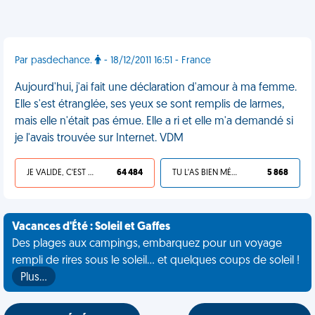
Par pasdechance.
- 18/12/2011 16:51 - France
Aujourd'hui, j'ai fait une déclaration d'amour à ma femme.
Elle s'est étranglée, ses yeux se sont remplis de larmes,
mais elle n'était pas émue. Elle a ri et elle m'a demandé si
je l'avais trouvée sur Internet. VDM
JE VALIDE, C'EST UNE VDM
64 484
TU L'AS BIEN MÉRITÉ
5 868
Vacances d'Été : Soleil et Gaffes
Des plages aux campings, embarquez pour un voyage
rempli de rires sous le soleil... et quelques coups de soleil !
Plus…