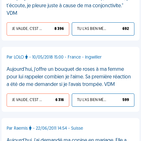
t'écoute, je pleure juste à cause de ma conjonctivite."
VDM
JE VALIDE, C'EST UNE VDM
8 396
TU L'AS BIEN MÉRITÉ
692
Par LOLO
- 10/05/2018 15:00 - France - Ingwiller
Aujourd'hui, j’offre un bouquet de roses à ma femme
pour lui rappeler combien je l’aime. Sa première réaction
a été de me demander si je l’avais trompée. VDM
JE VALIDE, C'EST UNE VDM
6 316
TU L'AS BIEN MÉRITÉ
599
Par Raemis
- 22/06/2011 14:54 - Suisse
Aujourd'hui, j'ai demandé ma copine en mariage. Elle a