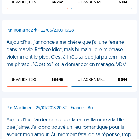
JE VALIDE, C'EST UNE VDM
36 732
TU L'AS BIEN MÉRITÉ
5 014
Par Romain82
- 22/03/2009 16:28
Aujourd'hui, j'annonce à ma chérie que j'ai une femme
dans ma vie. Réflexe idiot, mais humain : elle m'écrase
violemment le pied. C'est à l'hôpital que j'ai pu terminer
ma phrase : "C'est toi" et la demander en mariage. VDM
JE VALIDE, C'EST UNE VDM
63 645
TU L'AS BIEN MÉRITÉ
8 044
Par Maxtimer - 25/01/2013 20:32 - France - Bo
Aujourd'hui, j'ai décidé de déclarer ma flamme à la fille
que j'aime. J'ai donc trouvé un lieu romantique pour lui
avouer mon amour. Au moment fatal de sa réponse, trop