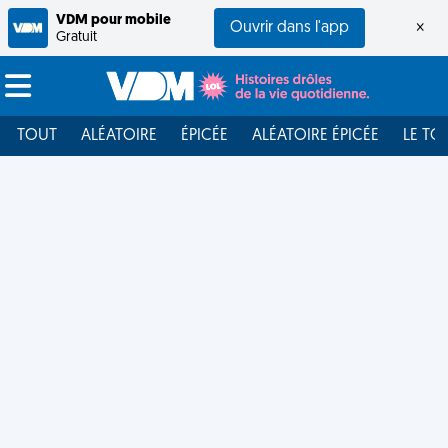
VDM pour mobile
Ouvrir dans l'app
×
Gratuit
TOUT
ALÉATOIRE
ÉPICÉE
ALÉATOIRE ÉPICÉE
LE TO