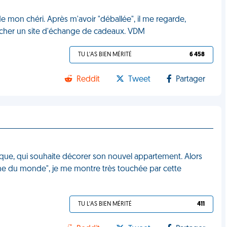
de mon chéri. Après m'avoir "déballée", il me regarde,
echercher un site d'échange de cadeaux. VDM
TU L'AS BIEN MÉRITÉ
6 458
Reddit
Tweet
Partager
ue, qui souhaite décorer son nouvel appartement. Alors
pine du monde", je me montre très touchée par cette
TU L'AS BIEN MÉRITÉ
411