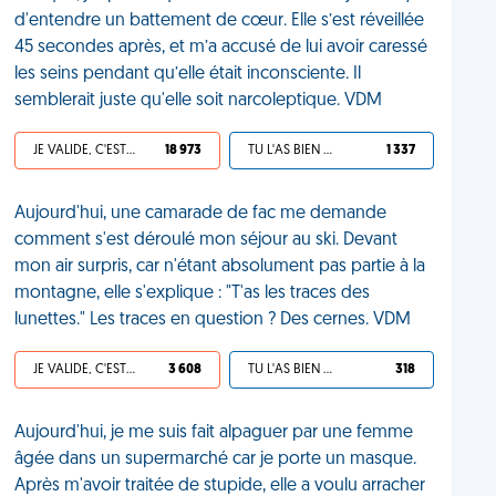
d'entendre un battement de cœur. Elle s’est réveillée
45 secondes après, et m’a accusé de lui avoir caressé
les seins pendant qu’elle était inconsciente. Il
semblerait juste qu'elle soit narcoleptique. VDM
JE VALIDE, C'EST UNE VDM
18 973
TU L'AS BIEN MÉRITÉ
1 337
Aujourd'hui, une camarade de fac me demande
comment s'est déroulé mon séjour au ski. Devant
mon air surpris, car n'étant absolument pas partie à la
montagne, elle s'explique : "T'as les traces des
lunettes." Les traces en question ? Des cernes. VDM
JE VALIDE, C'EST UNE VDM
3 608
TU L'AS BIEN MÉRITÉ
318
Aujourd'hui, je me suis fait alpaguer par une femme
âgée dans un supermarché car je porte un masque.
Après m'avoir traitée de stupide, elle a voulu arracher