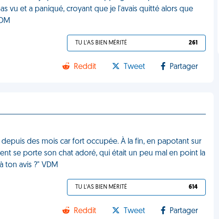
a pas vu et a paniqué, croyant que je l'avais quitté alors que
 VDM
TU L'AS BIEN MÉRITÉ
261
Reddit
Tweet
Partager
 depuis des mois car fort occupée. À la fin, en papotant sur
nt se porte son chat adoré, qui était un peu mal en point la
… à ton avis ?" VDM
TU L'AS BIEN MÉRITÉ
614
Reddit
Tweet
Partager