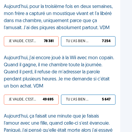
Aujourd'hui, pour la troisième fois en deux semaines,
mon frère a capturé un moustique vivant et l'a libéré
dans ma chambre, uniquement parce que ça
l'amusait. J'ai des piqures absolument partout. VDM
JE VALIDE, C'EST UNE VDM
78 381
TU L'AS BIEN MÉRITÉ
7 254
Aujourd'hui, j'ai encore joué à la Wii avec mon copain.
Quand il gagne, il me chambre toute la journée.
Quand il perd, il refuse de m'adresser la parole
pendant plusieurs heures. Je me demande si c'était
un bon achat. VDM
JE VALIDE, C'EST UNE VDM
49 695
TU L'AS BIEN MÉRITÉ
5 647
Aujourd’hui, ça faisait une minute que je faisais
l’amour avec une fille, quand celle-ci s’est évanouie.
Paniqué, j’ai pensé qu’elle était morte alors j'ai essayé