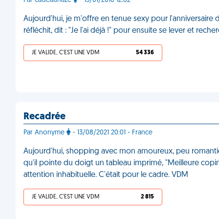
Par cadeaunaze
- 13/01/2010 12:02
Aujourd'hui, je m'offre en tenue sexy pour l'anniversaire 
réfléchit, dit : "Je l'ai déjà !" pour ensuite se lever et r
JE VALIDE, C'EST UNE VDM
54 336
Recadrée
Par Anonyme
- 13/08/2021 20:01 - France
Aujourd'hui, shopping avec mon amoureux, peu romantiq
qu'il pointe du doigt un tableau imprimé, "Meilleure co
attention inhabituelle. C'était pour le cadre. VDM
JE VALIDE, C'EST UNE VDM
2 815