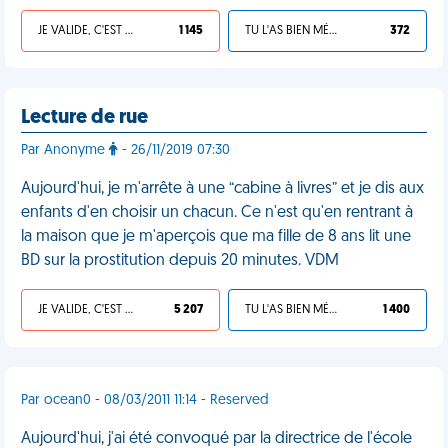
JE VALIDE, C'EST UNE VDM
1 145
TU L'AS BIEN MÉRITÉ
372
Lecture de rue
Par Anonyme
- 26/11/2019 07:30
Aujourd'hui, je m'arrête à une “cabine à livres” et je dis aux
enfants d'en choisir un chacun. Ce n'est qu'en rentrant à
la maison que je m'aperçois que ma fille de 8 ans lit une
BD sur la prostitution depuis 20 minutes. VDM
JE VALIDE, C'EST UNE VDM
5 207
TU L'AS BIEN MÉRITÉ
1 400
Par ocean0 - 08/03/2011 11:14 - Reserved
Aujourd'hui, j'ai été convoqué par la directrice de l'école