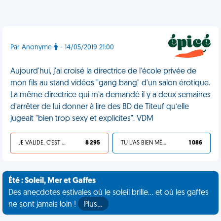
Par Anonyme
- 14/05/2019 21:00
Aujourd'hui, j'ai croisé la directrice de l'école privée de
mon fils au stand vidéos "gang bang" d'un salon érotique.
La même directrice qui m'a demandé il y a deux semaines
d'arrêter de lui donner à lire des BD de Titeuf qu’elle
jugeait "bien trop sexy et explicites". VDM
JE VALIDE, C'EST UNE VDM
8 295
TU L'AS BIEN MÉRITÉ
1 086
Été : Soleil, Mer et Gaffes
Des anecdotes estivales où le soleil brille... et où les gaffes
ne sont jamais loin !
Plus…