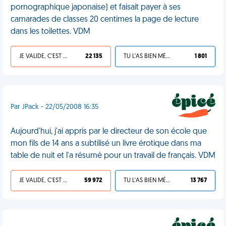
pornographique japonaise) et faisait payer à ses
camarades de classes 20 centimes la page de lecture
dans les toilettes. VDM
JE VALIDE, C'EST UNE VDM
22 135
TU L'AS BIEN MÉRITÉ
1 801
Par JPack - 22/05/2008 16:35
Aujourd'hui, j'ai appris par le directeur de son école que
mon fils de 14 ans a subtilisé un livre érotique dans ma
table de nuit et l'a résumé pour un travail de français. VDM
JE VALIDE, C'EST UNE VDM
59 972
TU L'AS BIEN MÉRITÉ
13 767