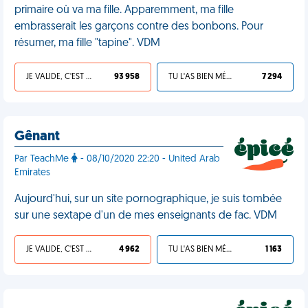
primaire où va ma fille. Apparemment, ma fille
embrasserait les garçons contre des bonbons. Pour
résumer, ma fille "tapine". VDM
JE VALIDE, C'EST UNE VDM
93 958
TU L'AS BIEN MÉRITÉ
7 294
Gênant
Par TeachMe
- 08/10/2020 22:20 - United Arab
Emirates
Aujourd'hui, sur un site pornographique, je suis tombée
sur une sextape d'un de mes enseignants de fac. VDM
JE VALIDE, C'EST UNE VDM
4 962
TU L'AS BIEN MÉRITÉ
1 163