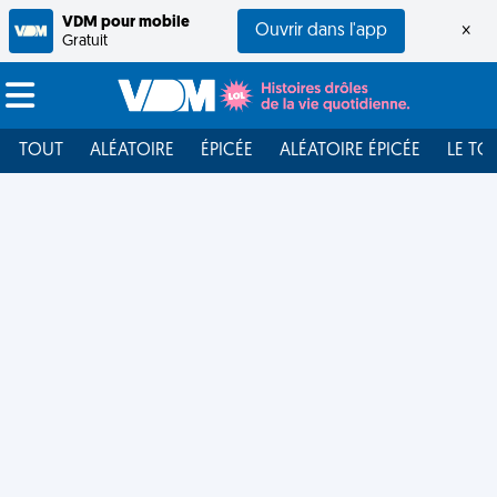
VDM pour mobile
Ouvrir dans l'app
×
Gratuit
TOUT
ALÉATOIRE
ÉPICÉE
ALÉATOIRE ÉPICÉE
LE TO