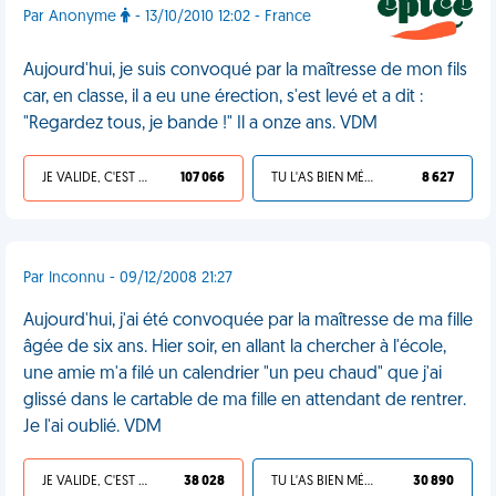
Par Anonyme
- 13/10/2010 12:02 - France
Aujourd'hui, je suis convoqué par la maîtresse de mon fils
car, en classe, il a eu une érection, s'est levé et a dit :
"Regardez tous, je bande !" Il a onze ans. VDM
JE VALIDE, C'EST UNE VDM
107 066
TU L'AS BIEN MÉRITÉ
8 627
Par Inconnu - 09/12/2008 21:27
Aujourd'hui, j'ai été convoquée par la maîtresse de ma fille
âgée de six ans. Hier soir, en allant la chercher à l'école,
une amie m'a filé un calendrier "un peu chaud" que j'ai
glissé dans le cartable de ma fille en attendant de rentrer.
Je l'ai oublié. VDM
JE VALIDE, C'EST UNE VDM
38 028
TU L'AS BIEN MÉRITÉ
30 890