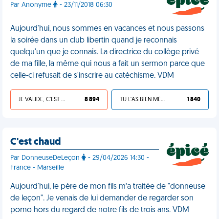
Par Anonyme
- 23/11/2018 06:30
Aujourd'hui, nous sommes en vacances et nous passons
la soirée dans un club libertin quand je reconnais
quelqu'un que je connais. La directrice du collège privé
de ma fille, la même qui nous a fait un sermon parce que
celle-ci refusait de s'inscrire au catéchisme. VDM
JE VALIDE, C'EST UNE VDM
8 894
TU L'AS BIEN MÉRITÉ
1 840
C'est chaud
Par DonneuseDeLeçon
- 29/04/2026 14:30 -
France - Marseille
Aujourd'hui, le père de mon fils m’a traitée de "donneuse
de leçon". Je venais de lui demander de regarder son
porno hors du regard de notre fils de trois ans. VDM