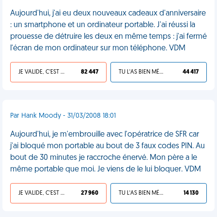
Aujourd'hui, j'ai eu deux nouveaux cadeaux d'anniversaire
: un smartphone et un ordinateur portable. J'ai réussi la
prouesse de détruire les deux en même temps : j'ai fermé
l'écran de mon ordinateur sur mon téléphone. VDM
JE VALIDE, C'EST UNE VDM
82 447
TU L'AS BIEN MÉRITÉ
44 417
Par Hank Moody - 31/03/2008 18:01
Aujourd'hui, je m'embrouille avec l'opératrice de SFR car
j'ai bloqué mon portable au bout de 3 faux codes PIN. Au
bout de 30 minutes je raccroche énervé. Mon père a le
même portable que moi. Je viens de le lui bloquer. VDM
JE VALIDE, C'EST UNE VDM
27 960
TU L'AS BIEN MÉRITÉ
14 130