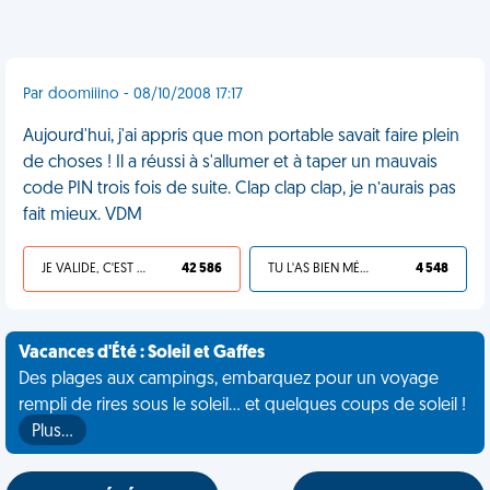
Par doomiiino - 08/10/2008 17:17
Aujourd'hui, j'ai appris que mon portable savait faire plein
de choses ! Il a réussi à s'allumer et à taper un mauvais
code PIN trois fois de suite. Clap clap clap, je n’aurais pas
fait mieux. VDM
JE VALIDE, C'EST UNE VDM
42 586
TU L'AS BIEN MÉRITÉ
4 548
Vacances d'Été : Soleil et Gaffes
Des plages aux campings, embarquez pour un voyage
rempli de rires sous le soleil... et quelques coups de soleil !
Plus…