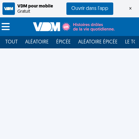
VDM pour mobile
Ouvrir dans l'app
×
Gratuit
TOUT
ALÉATOIRE
ÉPICÉE
ALÉATOIRE ÉPICÉE
LE TO