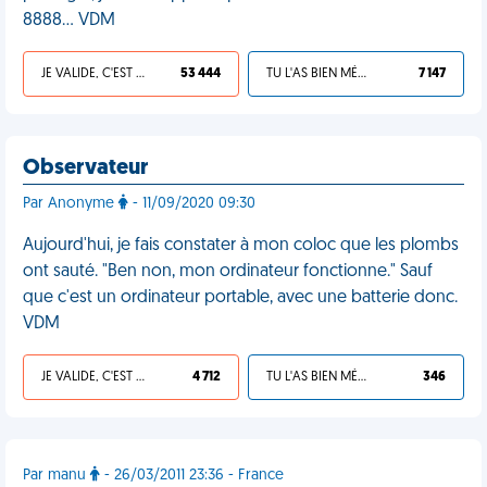
8888... VDM
JE VALIDE, C'EST UNE VDM
53 444
TU L'AS BIEN MÉRITÉ
7 147
Observateur
Par Anonyme
- 11/09/2020 09:30
Aujourd'hui, je fais constater à mon coloc que les plombs
ont sauté. "Ben non, mon ordinateur fonctionne." Sauf
que c'est un ordinateur portable, avec une batterie donc.
VDM
JE VALIDE, C'EST UNE VDM
4 712
TU L'AS BIEN MÉRITÉ
346
Par manu
- 26/03/2011 23:36 - France