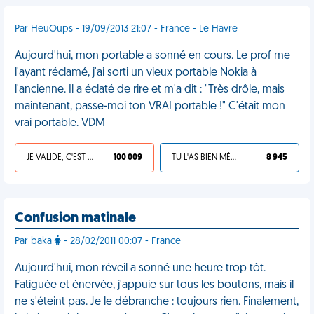
Par HeuOups - 19/09/2013 21:07 - France - Le Havre
Aujourd'hui, mon portable a sonné en cours. Le prof me
l'ayant réclamé, j'ai sorti un vieux portable Nokia à
l'ancienne. Il a éclaté de rire et m'a dit : "Très drôle, mais
maintenant, passe-moi ton VRAI portable !" C'était mon
vrai portable. VDM
JE VALIDE, C'EST UNE VDM
100 009
TU L'AS BIEN MÉRITÉ
8 945
Confusion matinale
Par baka
- 28/02/2011 00:07 - France
Aujourd'hui, mon réveil a sonné une heure trop tôt.
Fatiguée et énervée, j'appuie sur tous les boutons, mais il
ne s'éteint pas. Je le débranche : toujours rien. Finalement,