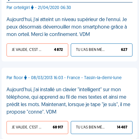
Par orteilgirl
- 21/04/2020 06:30
Aujourd’hui, j’ai atteint un niveau supérieur de l’ennui. Je
peux désormais déverrouiller mon smartphone grâce à
mon orteil. Merci le confinement. VDM
JE VALIDE, C'EST UNE VDM
4 872
TU L'AS BIEN MÉRITÉ
627
Par floor
- 08/03/2013 16:03 - France - Tassin-la-demi-lune
Aujourd'hui, j'ai installé un clavier "intelligent" sur mon
téléphone, qui apprend au fil de mes textes et ainsi me
prédit les mots. Maintenant, lorsque je tape "je suis", il me
propose "conne". VDM
JE VALIDE, C'EST UNE VDM
68 917
TU L'AS BIEN MÉRITÉ
14 407