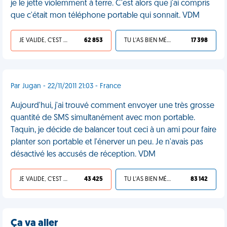
je le jette violemment à terre. C'est alors que j'ai compris
que c'était mon téléphone portable qui sonnait. VDM
JE VALIDE, C'EST UNE VDM
62 853
TU L'AS BIEN MÉRITÉ
17 398
Par Jugan - 22/11/2011 21:03 - France
Aujourd'hui, j'ai trouvé comment envoyer une très grosse
quantité de SMS simultanément avec mon portable.
Taquin, je décide de balancer tout ceci à un ami pour faire
planter son portable et l'énerver un peu. Je n'avais pas
désactivé les accusés de réception. VDM
JE VALIDE, C'EST UNE VDM
43 425
TU L'AS BIEN MÉRITÉ
83 142
Ça va aller