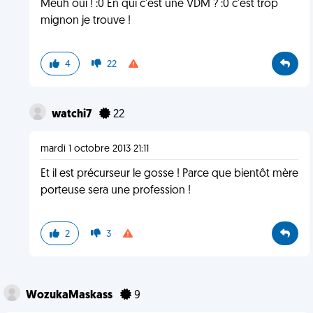
Meuh oui ! :0 En qui c'est une VDM ? :0 c'est trop
mignon je trouve !
4
22
watchi7
22
mardi 1 octobre 2013 21:11
Et il est précurseur le gosse ! Parce que bientôt mère
porteuse sera une profession !
2
3
WozukaMaskass
9