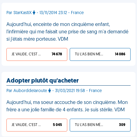
Par StarKastiX
- 13/11/2014 23:12 - France
Aujourd'hui, enceinte de mon cinquième enfant,
l'infirmière qui me faisait une prise de sang m'a demandé
si j'étais mère porteuse. VDM
JE VALIDE, C'EST UNE VDM
74 678
TU L'AS BIEN MÉRITÉ
14 086
Adopter plutôt qu'acheter
Par Auborddelaroute
- 31/03/2021 19:58 - France
Aujourd'hui, ma soeur accouche de son cinquième. Mon
frère a une jolie famille de 4 enfants. Je suis stérile. VDM
JE VALIDE, C'EST UNE VDM
5 045
TU L'AS BIEN MÉRITÉ
309