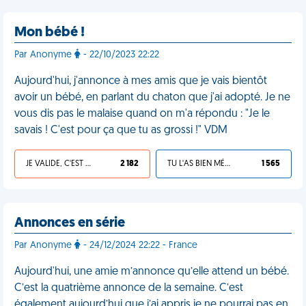
Mon bébé !
Par Anonyme
- 22/10/2023 22:22
Aujourd'hui, j'annonce à mes amis que je vais bientôt
avoir un bébé, en parlant du chaton que j'ai adopté. Je ne
vous dis pas le malaise quand on m'a répondu : "Je le
savais ! C'est pour ça que tu as grossi !" VDM
JE VALIDE, C'EST UNE VDM
2 182
TU L'AS BIEN MÉRITÉ
1 565
Annonces en série
Par Anonyme
- 24/12/2024 22:22 - France
Aujourd'hui, une amie m’annonce qu’elle attend un bébé.
C’est la quatrième annonce de la semaine. C’est
également aujourd’hui que j’ai appris je ne pourrai pas en