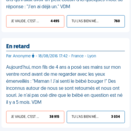
ans qu'il allait avoir un petit cousin d'ici quelques mois. Sa
réponse : "J'en ai déjà un." VDM
JE VALIDE, C'EST UNE VDM
4 495
TU L'AS BIEN MÉRITÉ
760
En retard
Par Anonyme
- 18/08/2016 17:42 - France - Lyon
Aujourd'hui, mon fils de 4 ans a posé ses mains sur mon
ventre rond avant de me regarder avec les yeux
émerveillés : "Maman ! J'ai senti le bébé bouger !" Des
inconnus autour de nous se sont retournés et nous ont
souri. Je n'ai pas osé dire que le bébé en question est né
il y a 5 mois. VDM
JE VALIDE, C'EST UNE VDM
38 915
TU L'AS BIEN MÉRITÉ
3 034