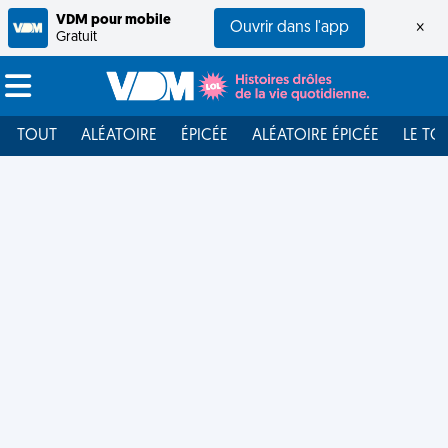
VDM pour mobile
Ouvrir dans l'app
×
Gratuit
TOUT
ALÉATOIRE
ÉPICÉE
ALÉATOIRE ÉPICÉE
LE TO