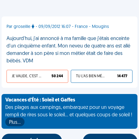
Par groseille
- 09/09/2012 16:07 - France - Mougins
Aujourd'hui, j'ai annoncé à ma famille que j'étais enceinte
d'un cinquième enfant. Mon neveu de quatre ans est allé
demander à son père si mon métier était de faire des
bébés. VDM
JE VALIDE, C'EST UNE VDM
50 244
TU L'AS BIEN MÉRITÉ
14 477
Vacances d'Été : Soleil et Gaffes
Des plages aux campings, embarquez pour un voyage
rempli de rires sous le soleil... et quelques coups de soleil !
Plus…