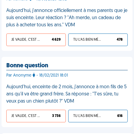
Aujourd'hui, j'annonce officiellement à mes parents que je
suis enceinte. Leur réaction ? "Ah merde, un cadeau de
plus à acheter tous les ans." VDM
JE VALIDE, C'EST UNE VDM
4 629
TU L'AS BIEN MÉRITÉ
478
Bonne question
Par Anonyme
- 18/02/2021 18:01
Aujourd'hui, enceinte de 2 mois, j'annonce à mon fils de 5
ans qu'il va être grand frère. Sa réponse : "T'es sûre, tu
veux pas un chien plutôt ?" VDM
JE VALIDE, C'EST UNE VDM
3 736
TU L'AS BIEN MÉRITÉ
616