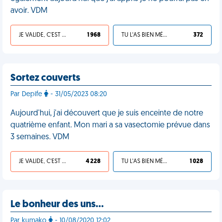
avoir. VDM
JE VALIDE, C'EST UNE VDM
1 968
TU L'AS BIEN MÉRITÉ
372
Sortez couverts
Par Depife
- 31/05/2023 08:20
Aujourd'hui, j'ai découvert que je suis enceinte de notre
quatrième enfant. Mon mari a sa vasectomie prévue dans
3 semaines. VDM
JE VALIDE, C'EST UNE VDM
4 228
TU L'AS BIEN MÉRITÉ
1 028
Le bonheur des uns…
Par kumako
- 10/08/2020 12:02