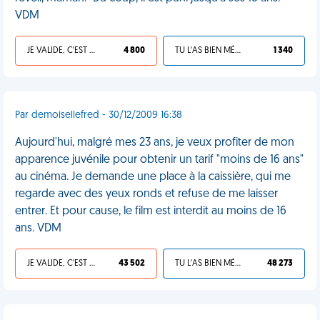
VDM
JE VALIDE, C'EST UNE VDM
4 800
TU L'AS BIEN MÉRITÉ
1 340
Par demoisellefred - 30/12/2009 16:38
Aujourd'hui, malgré mes 23 ans, je veux profiter de mon
apparence juvénile pour obtenir un tarif "moins de 16 ans"
au cinéma. Je demande une place à la caissière, qui me
regarde avec des yeux ronds et refuse de me laisser
entrer. Et pour cause, le film est interdit au moins de 16
ans. VDM
JE VALIDE, C'EST UNE VDM
43 502
TU L'AS BIEN MÉRITÉ
48 273