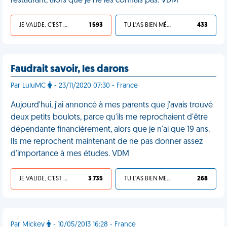
restaurant, alors que je ne les connais pas. VDM
JE VALIDE, C'EST UNE VDM
1 593
TU L'AS BIEN MÉRITÉ
433
Faudrait savoir, les darons
Par LuluMC
- 23/11/2020 07:30 - France
Aujourd'hui, j'ai annoncé à mes parents que j'avais trouvé
deux petits boulots, parce qu'ils me reprochaient d'être
dépendante financièrement, alors que je n'ai que 19 ans.
Ils me reprochent maintenant de ne pas donner assez
d'importance à mes études. VDM
JE VALIDE, C'EST UNE VDM
3 735
TU L'AS BIEN MÉRITÉ
268
Par Mickey
- 10/05/2013 16:28 - France