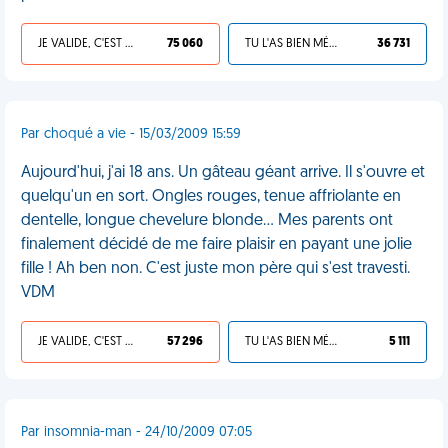
JE VALIDE, C'EST UNE VDM
75 060
TU L'AS BIEN MÉRITÉ
36 731
Par choqué a vie - 15/03/2009 15:59
Aujourd'hui, j'ai 18 ans. Un gâteau géant arrive. Il s'ouvre et
quelqu'un en sort. Ongles rouges, tenue affriolante en
dentelle, longue chevelure blonde... Mes parents ont
finalement décidé de me faire plaisir en payant une jolie
fille ! Ah ben non. C'est juste mon père qui s'est travesti.
VDM
JE VALIDE, C'EST UNE VDM
57 296
TU L'AS BIEN MÉRITÉ
5 111
Par insomnia-man - 24/10/2009 07:05