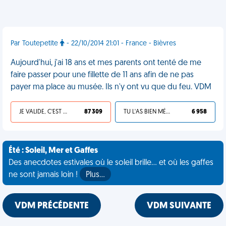
Par Toutepetite
- 22/10/2014 21:01 - France - Bièvres
Aujourd'hui, j'ai 18 ans et mes parents ont tenté de me
faire passer pour une fillette de 11 ans afin de ne pas
payer ma place au musée. Ils n'y ont vu que du feu. VDM
JE VALIDE, C'EST UNE VDM
87 309
TU L'AS BIEN MÉRITÉ
6 958
Été : Soleil, Mer et Gaffes
Des anecdotes estivales où le soleil brille... et où les gaffes
ne sont jamais loin !
Plus…
VDM PRÉCÉDENTE
VDM SUIVANTE