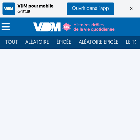
VDM pour mobile
Ouvrir dans l'app
×
Gratuit
TOUT
ALÉATOIRE
ÉPICÉE
ALÉATOIRE ÉPICÉE
LE TO