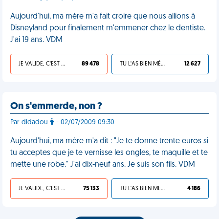
Aujourd'hui, ma mère m'a fait croire que nous allions à
Disneyland pour finalement m'emmener chez le dentiste.
J'ai 19 ans. VDM
JE VALIDE, C'EST UNE VDM
89 478
TU L'AS BIEN MÉRITÉ
12 627
On s'emmerde, non ?
Par didadou
- 02/07/2009 09:30
Aujourd'hui, ma mère m'a dit : "Je te donne trente euros si
tu acceptes que je te vernisse les ongles, te maquille et te
mette une robe." J'ai dix-neuf ans. Je suis son fils. VDM
JE VALIDE, C'EST UNE VDM
75 133
TU L'AS BIEN MÉRITÉ
4 186