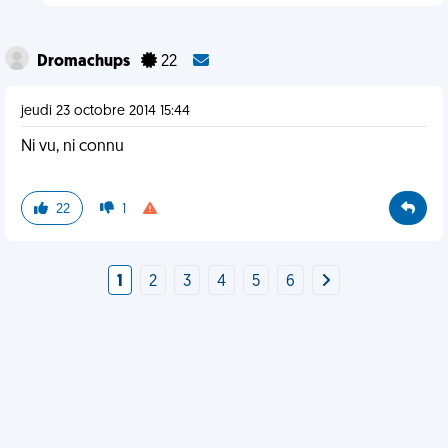
Dromachups
22
jeudi 23 octobre 2014 15:44
Ni vu, ni connu
22
1
1
2
3
4
5
6