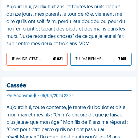
Aujourd'hui, j'ai dix-huit ans, et toutes les nuits depuis
quinze jours, mes parents, à tour de rôle, viennent me
dire qu'ils ont soif, faim, perdu leur doudou ou peur du
noir en criant et tapant des pieds et des mains dans les
murs. "Juste retour des choses" de ce que je leur ai fait
subir entre mes deux et trois ans. VDM
JE VALIDE, C'EST UNE VDM
61 821
TU L'AS BIEN MÉRITÉ
7 165
Cassée
Par Anonyme
- 06/04/2023 22:22
Aujourd'hui, toute contente, je rentre du boulot et dis à
mon mari et mes fils : "On m’a encore dit que je faisais
plus jeune que mon âge." Mon fils de 11 ans me répond :
"C’est peut-être parce qu’ils ne t’ont pas vu au
réveil, Maman." Du coup, il est puni jusqu’à ses 18 ans.