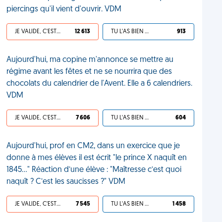
piercings qu'il vient d'ouvrir. VDM
JE VALIDE, C'EST UNE VDM
12 613
TU L'AS BIEN MÉRITÉ
913
Aujourd'hui, ma copine m'annonce se mettre au
régime avant les fêtes et ne se nourrira que des
chocolats du calendrier de l'Avent. Elle a 6 calendriers.
VDM
JE VALIDE, C'EST UNE VDM
7 606
TU L'AS BIEN MÉRITÉ
604
Aujourd'hui, prof en CM2, dans un exercice que je
donne à mes élèves il est écrit "le prince X naquît en
1845..." Réaction d’une élève : "Maîtresse c’est quoi
naquît ? C’est les saucisses ?" VDM
JE VALIDE, C'EST UNE VDM
7 545
TU L'AS BIEN MÉRITÉ
1 458