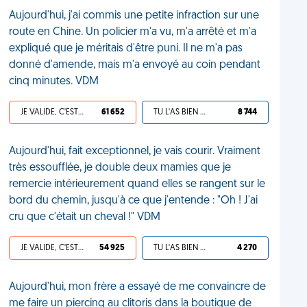
Aujourd'hui, j'ai commis une petite infraction sur une
route en Chine. Un policier m'a vu, m'a arrêté et m'a
expliqué que je méritais d'être puni. Il ne m'a pas
donné d'amende, mais m'a envoyé au coin pendant
cinq minutes. VDM
JE VALIDE, C'EST UNE VDM
61 652
TU L'AS BIEN MÉRITÉ
8 744
Aujourd'hui, fait exceptionnel, je vais courir. Vraiment
très essoufflée, je double deux mamies que je
remercie intérieurement quand elles se rangent sur le
bord du chemin, jusqu'à ce que j'entende : "Oh ! J'ai
cru que c'était un cheval !" VDM
JE VALIDE, C'EST UNE VDM
54 925
TU L'AS BIEN MÉRITÉ
4 270
Aujourd'hui, mon frère a essayé de me convaincre de
me faire un piercing au clitoris dans la boutique de