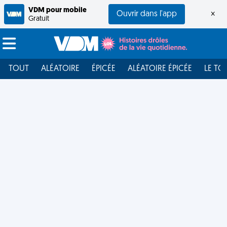
VDM pour mobile
Ouvrir dans l'app
×
Gratuit
TOUT
ALÉATOIRE
ÉPICÉE
ALÉATOIRE ÉPICÉE
LE TO