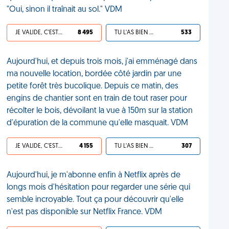
"Oui, sinon il traînait au sol." VDM
JE VALIDE, C'EST UNE VDM
8 495
TU L'AS BIEN MÉRITÉ
533
Aujourd'hui, et depuis trois mois, j'ai emménagé dans
ma nouvelle location, bordée côté jardin par une
petite forêt très bucolique. Depuis ce matin, des
engins de chantier sont en train de tout raser pour
récolter le bois, dévoilant la vue à 150m sur la station
d'épuration de la commune qu'elle masquait. VDM
JE VALIDE, C'EST UNE VDM
4 155
TU L'AS BIEN MÉRITÉ
307
Aujourd'hui, je m'abonne enfin à Netflix après de
longs mois d'hésitation pour regarder une série qui
semble incroyable. Tout ça pour découvrir qu'elle
n'est pas disponible sur Netflix France. VDM