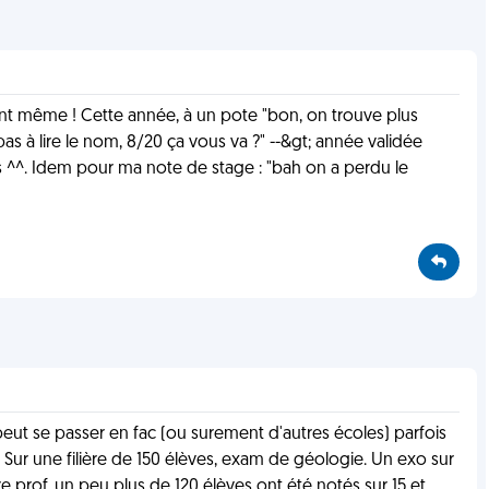
ent même ! Cette année, à un pote "bon, on trouve plus
as à lire le nom, 8/20 ça vous va ?" --&gt; année validée
s ^^. Idem pour ma note de stage : "bah on a perdu le
 peut se passer en fac (ou surement d'autres écoles) parfois
 - Sur une filière de 150 élèves, exam de géologie. Un exo sur
re prof. un peu plus de 120 élèves ont été notés sur 15 et