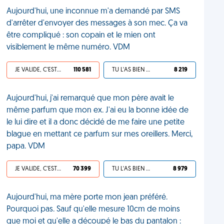
Aujourd'hui, une inconnue m'a demandé par SMS
d'arrêter d'envoyer des messages à son mec. Ça va
être compliqué : son copain et le mien ont
visiblement le même numéro. VDM
JE VALIDE, C'EST UNE VDM
110 581
TU L'AS BIEN MÉRITÉ
8 219
Aujourd'hui, j'ai remarqué que mon père avait le
même parfum que mon ex. J'ai eu la bonne idée de
le lui dire et il a donc décidé de me faire une petite
blague en mettant ce parfum sur mes oreillers. Merci,
papa. VDM
JE VALIDE, C'EST UNE VDM
70 399
TU L'AS BIEN MÉRITÉ
8 979
Aujourd'hui, ma mère porte mon jean préféré.
Pourquoi pas. Sauf qu'elle mesure 10cm de moins
que moi et qu'elle a découpé le bas du pantalon :