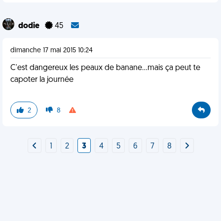
dodie
45
dimanche 17 mai 2015 10:24
C'est dangereux les peaux de banane...mais ça peut te
capoter la journée
2
8
1
2
3
4
5
6
7
8