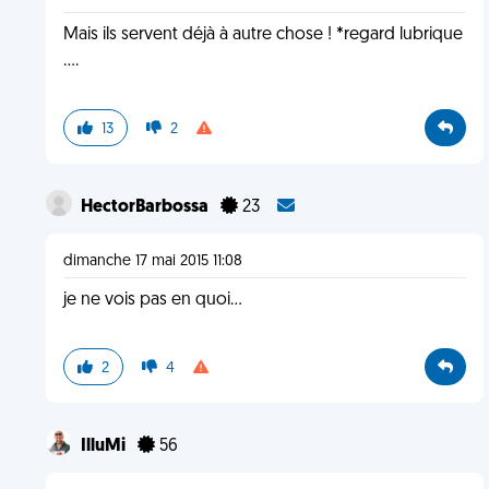
Mais ils servent déjà à autre chose ! *regard lubrique
....
13
2
HectorBarbossa
23
dimanche 17 mai 2015 11:08
je ne vois pas en quoi...
2
4
IlluMi
56