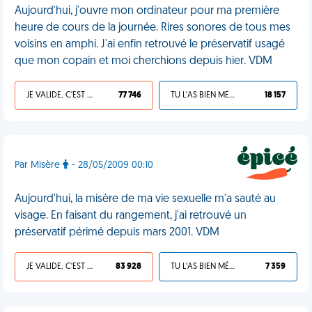
Aujourd'hui, j'ouvre mon ordinateur pour ma première
heure de cours de la journée. Rires sonores de tous mes
voisins en amphi. J'ai enfin retrouvé le préservatif usagé
que mon copain et moi cherchions depuis hier. VDM
JE VALIDE, C'EST UNE VDM
77 746
TU L'AS BIEN MÉRITÉ
18 157
Par Misère
- 28/05/2009 00:10
Aujourd'hui, la misère de ma vie sexuelle m'a sauté au
visage. En faisant du rangement, j'ai retrouvé un
préservatif périmé depuis mars 2001. VDM
JE VALIDE, C'EST UNE VDM
83 928
TU L'AS BIEN MÉRITÉ
7 359