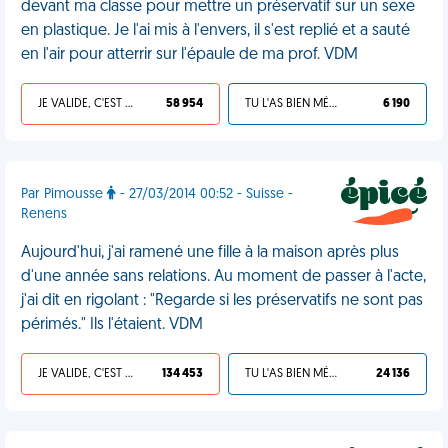
devant ma classe pour mettre un préservatif sur un sexe
en plastique. Je l'ai mis à l'envers, il s'est replié et a sauté
en l'air pour atterrir sur l'épaule de ma prof. VDM
JE VALIDE, C'EST UNE VDM
58 954
TU L'AS BIEN MÉRITÉ
6 190
Par Pimousse
- 27/03/2014 00:52 - Suisse -
Renens
Aujourd'hui, j'ai ramené une fille à la maison après plus
d'une année sans relations. Au moment de passer à l'acte,
j'ai dit en rigolant : "Regarde si les préservatifs ne sont pas
périmés." Ils l'étaient. VDM
JE VALIDE, C'EST UNE VDM
134 453
TU L'AS BIEN MÉRITÉ
24 136