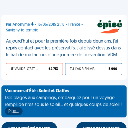
Par Anonyme
- 16/05/2015 21:18 - France -
Savigny-le-temple
Aujourd'hui et pour la première fois depuis deux ans, j'ai
repris contact avec les préservatifs. J'ai glissé dessus dans
le hall de ma fac lors d'une journée de prévention. VDM
JE VALIDE, C'EST UNE VDM
62 713
TU L'AS BIEN MÉRITÉ
5 990
Vacances d'Été : Soleil et Gaffes
Des plages aux campings, embarquez pour un voyage
rempli de rires sous le soleil... et quelques coups de soleil !
Plus…