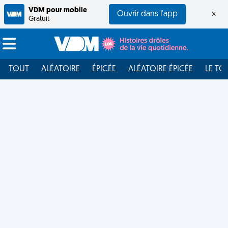
VDM pour mobile
Ouvrir dans l'app
×
Gratuit
TOUT
ALÉATOIRE
ÉPICÉE
ALÉATOIRE ÉPICÉE
LE TO