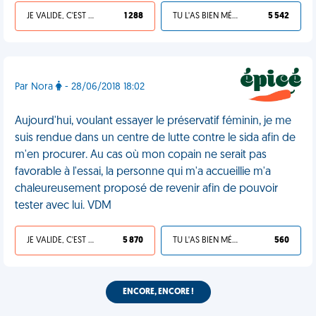
JE VALIDE, C'EST UNE VDM
1 288
TU L'AS BIEN MÉRITÉ
5 542
Par Nora
- 28/06/2018 18:02
Aujourd'hui, voulant essayer le préservatif féminin, je me
suis rendue dans un centre de lutte contre le sida afin de
m'en procurer. Au cas où mon copain ne serait pas
favorable à l'essai, la personne qui m'a accueillie m'a
chaleureusement proposé de revenir afin de pouvoir
tester avec lui. VDM
JE VALIDE, C'EST UNE VDM
5 870
TU L'AS BIEN MÉRITÉ
560
ENCORE, ENCORE !