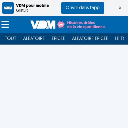
VDM pour mobile
Ouvrir dans l'app
×
Gratuit
TOUT
ALÉATOIRE
ÉPICÉE
ALÉATOIRE ÉPICÉE
LE TO