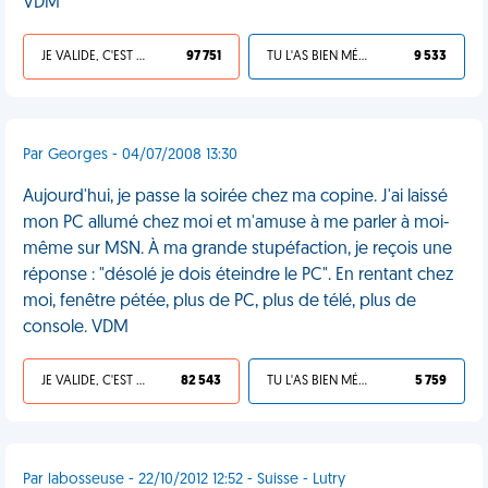
VDM
JE VALIDE, C'EST UNE VDM
97 751
TU L'AS BIEN MÉRITÉ
9 533
Par Georges - 04/07/2008 13:30
Aujourd'hui, je passe la soirée chez ma copine. J'ai laissé
mon PC allumé chez moi et m'amuse à me parler à moi-
même sur MSN. À ma grande stupéfaction, je reçois une
réponse : "désolé je dois éteindre le PC". En rentant chez
moi, fenêtre pétée, plus de PC, plus de télé, plus de
console. VDM
JE VALIDE, C'EST UNE VDM
82 543
TU L'AS BIEN MÉRITÉ
5 759
Par labosseuse - 22/10/2012 12:52 - Suisse - Lutry