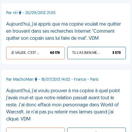
Par riri
- 20/09/2012 21:05
Aujourd'hui, j'ai appris que ma copine voulait me quitter
en trouvant dans ses recherches Internet "Comment
quitter son copain sans lui faire de mal". VDM
JE VALIDE, C'EST UNE VDM
60 179
TU L'AS BIEN MÉRITÉ
3 573
Par MachoMan
- 18/07/2013 14:02 - France - Paris
Aujourd'hui, j'ai voulu prouver à ma copine à quel point
j'avais muri et que notre relation passait avant tout le
reste. J'ai donc effacé mon personnage dans World of
Warcraft. Je n'ai pas pu retenir mes larmes quand j'ai
cliqué. VDM