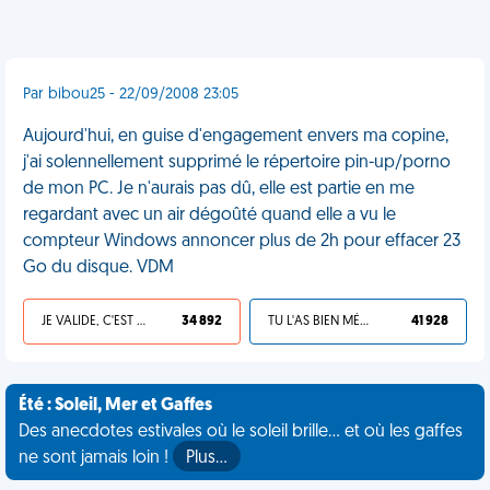
Par bibou25 - 22/09/2008 23:05
Aujourd'hui, en guise d'engagement envers ma copine,
j'ai solennellement supprimé le répertoire pin-up/porno
de mon PC. Je n'aurais pas dû, elle est partie en me
regardant avec un air dégoûté quand elle a vu le
compteur Windows annoncer plus de 2h pour effacer 23
Go du disque. VDM
JE VALIDE, C'EST UNE VDM
34 892
TU L'AS BIEN MÉRITÉ
41 928
Été : Soleil, Mer et Gaffes
Des anecdotes estivales où le soleil brille... et où les gaffes
ne sont jamais loin !
Plus…