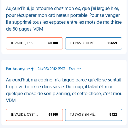
Aujourd'hui, je retourne chez mon ex, que j'ai largué hier,
pour récupérer mon ordinateur portable. Pour se venger,
il a supprimé tous les espaces entre les mots de ma thèse
de 60 pages. VDM
JE VALIDE, C'EST UNE VDM
60 100
TU L'AS BIEN MÉRITÉ
18 659
Par Anonyme
- 24/03/2012 15:13 - France
Aujourd'hui, ma copine m'a largué parce qu'elle se sentait
trop overbookée dans sa vie. Du coup, il fallait éliminer
quelque chose de son planning, et cette chose, c'est moi.
VDM
JE VALIDE, C'EST UNE VDM
67 910
TU L'AS BIEN MÉRITÉ
5 122