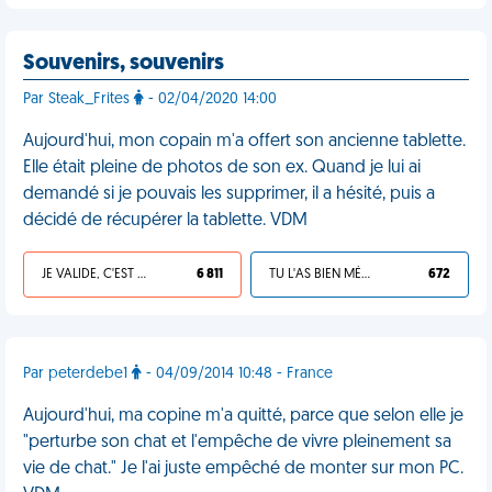
Souvenirs, souvenirs
Par Steak_Frites
- 02/04/2020 14:00
Aujourd'hui, mon copain m'a offert son ancienne tablette.
Elle était pleine de photos de son ex. Quand je lui ai
demandé si je pouvais les supprimer, il a hésité, puis a
décidé de récupérer la tablette. VDM
JE VALIDE, C'EST UNE VDM
6 811
TU L'AS BIEN MÉRITÉ
672
Par peterdebe1
- 04/09/2014 10:48 - France
Aujourd'hui, ma copine m'a quitté, parce que selon elle je
"perturbe son chat et l'empêche de vivre pleinement sa
vie de chat." Je l'ai juste empêché de monter sur mon PC.