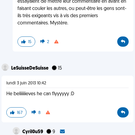
essayaient de mettre leur commentaire en avant en
faisant couler les autres, ou peut-être les gens sont-
ils très exigeants vis à vis des premiers
commentaires. Mystère.
15
2
LeSuisseDeSuisse
15
lundi 3 juin 2013 10:42
He beliiiiiieves he can flyyyyyy :D
167
8
Cyril0u59
9