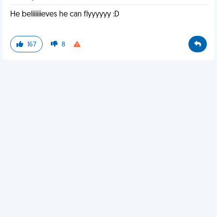
He beliiiiiieves he can flyyyyyy :D
167
8