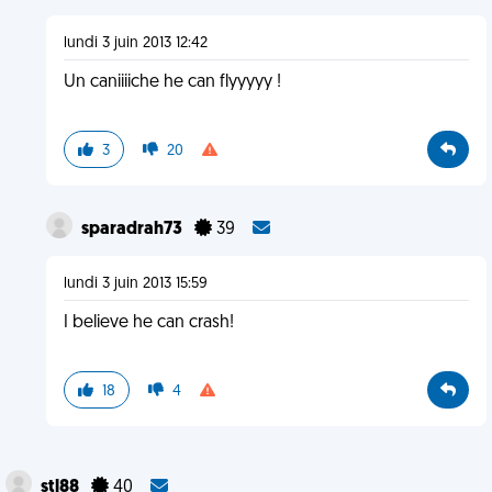
lundi 3 juin 2013 12:42
Un caniiiiche he can flyyyyy !
3
20
sparadrah73
39
lundi 3 juin 2013 15:59
I believe he can crash!
18
4
stl88
40