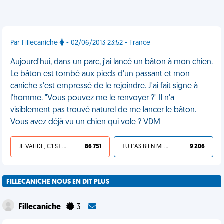
Par Fillecaniche
- 02/06/2013 23:52 - France
Aujourd'hui, dans un parc, j'ai lancé un bâton à mon chien.
Le bâton est tombé aux pieds d'un passant et mon
caniche s'est empressé de le rejoindre. J'ai fait signe à
l'homme. "Vous pouvez me le renvoyer ?" Il n'a
visiblement pas trouvé naturel de me lancer le bâton.
Vous avez déjà vu un chien qui vole ? VDM
JE VALIDE, C'EST UNE VDM
86 751
TU L'AS BIEN MÉRITÉ
9 206
FILLECANICHE NOUS EN DIT PLUS
Fillecaniche
3