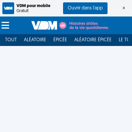
VDM pour mobile
Ouvrir dans l'app
×
Gratuit
TOUT
ALÉATOIRE
ÉPICÉE
ALÉATOIRE ÉPICÉE
LE TO