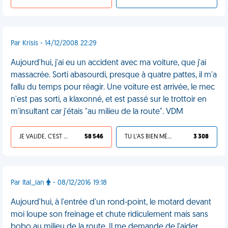
Par Krisis - 14/12/2008 22:29
Aujourd'hui, j'ai eu un accident avec ma voiture, que j'ai
massacrée. Sorti abasourdi, presque à quatre pattes, il m'a
fallu du temps pour réagir. Une voiture est arrivée, le mec
n'est pas sorti, a klaxonné, et est passé sur le trottoir en
m'insultant car j'étais "au milieu de la route". VDM
JE VALIDE, C'EST UNE VDM
58 546
TU L'AS BIEN MÉRITÉ
3 308
Par Ital_ian
- 08/12/2016 19:18
Aujourd'hui, à l'entrée d'un rond-point, le motard devant
moi loupe son freinage et chute ridiculement mais sans
bobo au milieu de la route. Il me demande de l'aider.