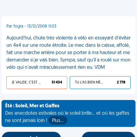
Par fogia - 13/12/2008 11:03
Aujourd'hui, chute très violente à vélo en essayant d'éviter
un 4x4 sur une route étroite. Le mec dans la caisse, affolé,
fait une marche arrière pour se porter à ma hauteur et me
demander si je vais bien. Sympa, sauf qu'il a roulé sur mon
vélo qui n'avait miraculeusement rien eu. VDM
JE VALIDE, C'EST UNE VDM
51 434
TU L'AS BIEN MÉRITÉ
2 778
Été : Soleil, Mer et Gaffes
Des anecdotes estivales où le soleil brille... et où les gaffes
ne sont jamais loin !
Plus…