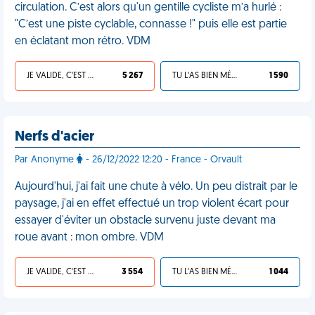
circulation. C’est alors qu'un gentille cycliste m’a hurlé :
"C’est une piste cyclable, connasse !" puis elle est partie
en éclatant mon rétro. VDM
JE VALIDE, C'EST UNE VDM
5 267
TU L'AS BIEN MÉRITÉ
1 590
Nerfs d'acier
Par Anonyme
- 26/12/2022 12:20 - France - Orvault
Aujourd'hui, j'ai fait une chute à vélo. Un peu distrait par le
paysage, j'ai en effet effectué un trop violent écart pour
essayer d'éviter un obstacle survenu juste devant ma
roue avant : mon ombre. VDM
JE VALIDE, C'EST UNE VDM
3 554
TU L'AS BIEN MÉRITÉ
1 044