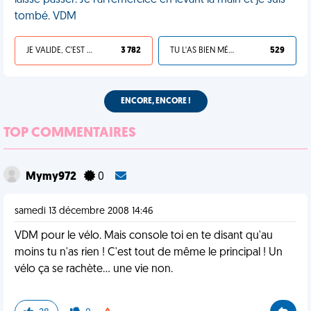
laissé passer. Je l'ai remerciée en levant la main et je suis
tombé. VDM
JE VALIDE, C'EST UNE VDM
3 782
TU L'AS BIEN MÉRITÉ
529
ENCORE, ENCORE !
TOP COMMENTAIRES
Mymy972
0
samedi 13 décembre 2008 14:46
VDM pour le vélo. Mais console toi en te disant qu'au
moins tu n'as rien ! C'est tout de même le principal ! Un
vélo ça se rachète... une vie non.