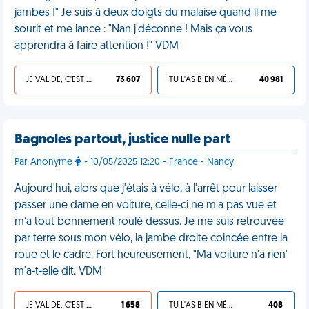
jambes !" Je suis à deux doigts du malaise quand il me
sourit et me lance : "Nan j'déconne ! Mais ça vous
apprendra à faire attention !" VDM
JE VALIDE, C'EST UNE VDM
73 607
TU L'AS BIEN MÉRITÉ
40 981
Bagnoles partout, justice nulle part
Par Anonyme
- 10/05/2025 12:20 - France - Nancy
Aujourd'hui, alors que j'étais à vélo, à l'arrêt pour laisser
passer une dame en voiture, celle-ci ne m'a pas vue et
m'a tout bonnement roulé dessus. Je me suis retrouvée
par terre sous mon vélo, la jambe droite coincée entre la
roue et le cadre. Fort heureusement, "Ma voiture n'a rien"
m'a-t-elle dit. VDM
JE VALIDE, C'EST UNE VDM
1 658
TU L'AS BIEN MÉRITÉ
408