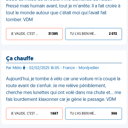
Pressé mais humain avant, tout je m'arrête. Il a fait croire à
tout le monde autour que c'était moi qui l'avait fait
tomber. VDM
JE VALIDE, C'EST UNE VDM
31 385
TU L'AS BIEN MÉRITÉ
2 072
Ça chauffe
Par Mélo
- 02/02/2025 16:05 - France - Montpellier
Aujourd'hui, je tombe à vélo car une voiture m'a coupé la
route avant de s'enfuir. Je me relève péniblement,
cherche mes lunettes qui ont volé dans ma chute et… me
fais lourdement klaxonner car je gène le passage. VDM
JE VALIDE, C'EST UNE VDM
1 667
TU L'AS BIEN MÉRITÉ
366