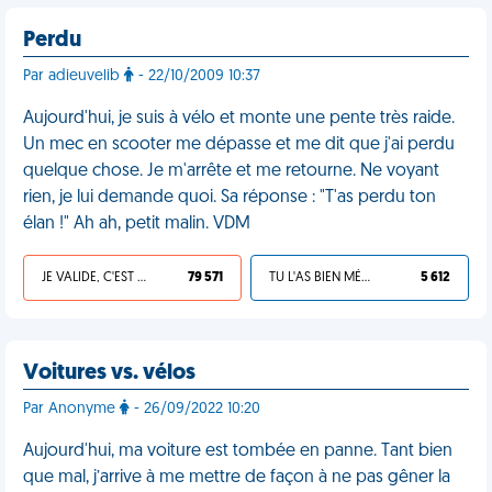
Perdu
Par adieuvelib
- 22/10/2009 10:37
Aujourd'hui, je suis à vélo et monte une pente très raide.
Un mec en scooter me dépasse et me dit que j'ai perdu
quelque chose. Je m'arrête et me retourne. Ne voyant
rien, je lui demande quoi. Sa réponse : "T'as perdu ton
élan !" Ah ah, petit malin. VDM
JE VALIDE, C'EST UNE VDM
79 571
TU L'AS BIEN MÉRITÉ
5 612
Voitures vs. vélos
Par Anonyme
- 26/09/2022 10:20
Aujourd'hui, ma voiture est tombée en panne. Tant bien
que mal, j’arrive à me mettre de façon à ne pas gêner la