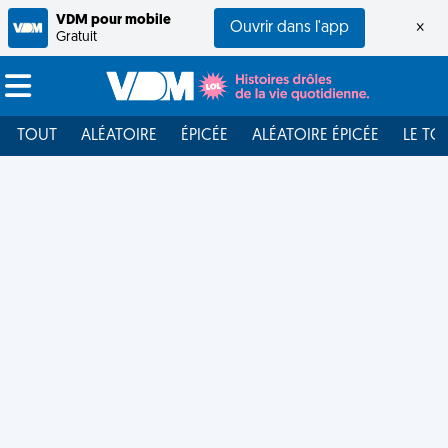
VDM pour mobile
Ouvrir dans l'app
×
Gratuit
TOUT
ALÉATOIRE
ÉPICÉE
ALÉATOIRE ÉPICÉE
LE TO