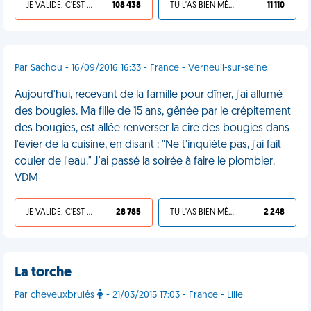
JE VALIDE, C'EST UNE VDM
108 438
TU L'AS BIEN MÉRITÉ
11 110
Par Sachou - 16/09/2016 16:33 - France - Verneuil-sur-seine
Aujourd'hui, recevant de la famille pour dîner, j'ai allumé
des bougies. Ma fille de 15 ans, gênée par le crépitement
des bougies, est allée renverser la cire des bougies dans
l'évier de la cuisine, en disant : "Ne t'inquiète pas, j'ai fait
couler de l'eau." J'ai passé la soirée à faire le plombier.
VDM
JE VALIDE, C'EST UNE VDM
28 785
TU L'AS BIEN MÉRITÉ
2 248
La torche
Par cheveuxbrulés
- 21/03/2015 17:03 - France - Lille