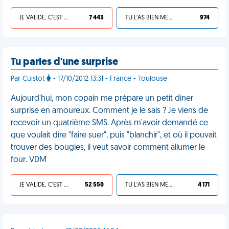
JE VALIDE, C'EST UNE VDM
7 443
TU L'AS BIEN MÉRITÉ
974
Tu parles d'une surprise
Par Cuistot
- 17/10/2012 13:31 - France - Toulouse
Aujourd'hui, mon copain me prépare un petit diner
surprise en amoureux. Comment je le sais ? Je viens de
recevoir un quatrième SMS. Après m'avoir demandé ce
que voulait dire "faire suer", puis "blanchir", et où il pouvait
trouver des bougies, il veut savoir comment allumer le
four. VDM
JE VALIDE, C'EST UNE VDM
52 550
TU L'AS BIEN MÉRITÉ
4 171