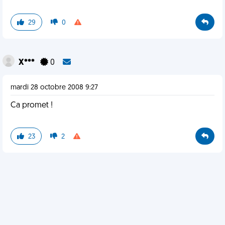
29
0
X***
0
mardi 28 octobre 2008 9:27
Ca promet !
23
2