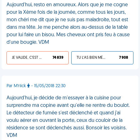
Aujourd'hui, resto en amoureux. Alors que je me cogne
pour la Xème fois de la journée, comme tous les jours,
mon chéri me dit que je ne suis pas maladroite, tout est
dans ma tête. Je me penche alors au-dessus de la table
pour lui faire un bisou. Mes cheveux ont pris feu à cause
d'une bougie. VDM
JE VALIDE, C'EST UNE VDM
74 839
TU L'AS BIEN MÉRITÉ
7 908
Par M'riick
- 15/05/2018 22:30
Aujourd'hui, je décide de m'essayer à la cuisine pour
surprendre ma copine avant qu'elle ne rentre du boulot.
Le détecteur de fumée s'est déclenché et quand j'ai
voulu aérer en ouvrant la porte, ceux du couloir de la
résidence se sont déclenchés aussi. Bonsoir les voisins.
VDM