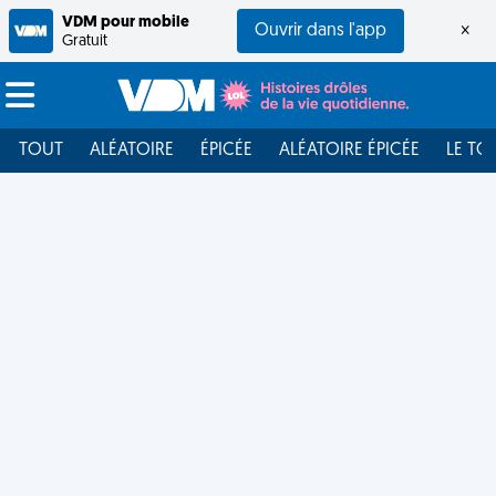
VDM pour mobile
Ouvrir dans l'app
×
Gratuit
TOUT
ALÉATOIRE
ÉPICÉE
ALÉATOIRE ÉPICÉE
LE TO