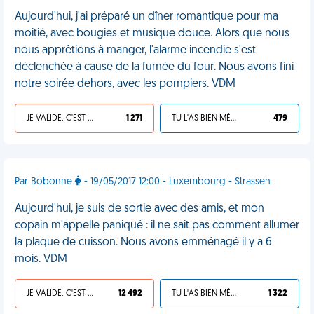
Aujourd'hui, j'ai préparé un dîner romantique pour ma
moitié, avec bougies et musique douce. Alors que nous
nous apprêtions à manger, l'alarme incendie s'est
déclenchée à cause de la fumée du four. Nous avons fini
notre soirée dehors, avec les pompiers. VDM
JE VALIDE, C'EST UNE VDM
1 271
TU L'AS BIEN MÉRITÉ
479
Par Bobonne
- 19/05/2017 12:00 - Luxembourg - Strassen
Aujourd'hui, je suis de sortie avec des amis, et mon
copain m'appelle paniqué : il ne sait pas comment allumer
la plaque de cuisson. Nous avons emménagé il y a 6
mois. VDM
JE VALIDE, C'EST UNE VDM
12 492
TU L'AS BIEN MÉRITÉ
1 322