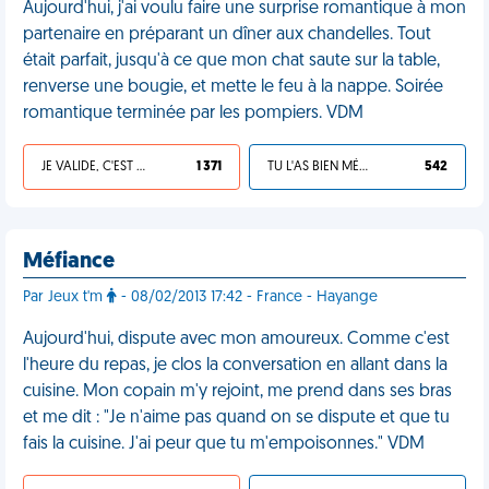
Aujourd'hui, j'ai voulu faire une surprise romantique à mon
partenaire en préparant un dîner aux chandelles. Tout
était parfait, jusqu'à ce que mon chat saute sur la table,
renverse une bougie, et mette le feu à la nappe. Soirée
romantique terminée par les pompiers. VDM
JE VALIDE, C'EST UNE VDM
1 371
TU L'AS BIEN MÉRITÉ
542
Méfiance
Par Jeux t'm
- 08/02/2013 17:42 - France - Hayange
Aujourd'hui, dispute avec mon amoureux. Comme c'est
l'heure du repas, je clos la conversation en allant dans la
cuisine. Mon copain m'y rejoint, me prend dans ses bras
et me dit : "Je n'aime pas quand on se dispute et que tu
fais la cuisine. J'ai peur que tu m'empoisonnes." VDM