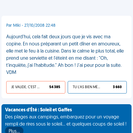
Par Miki - 27/10/2008 22:48
Aujourd'hui, cela fait deux jours que je vis avec ma
copine. En nous préparant un petit dîner en amoureux,
elle met le feu à la cuisine. Dans le calme le plus total, elle
prend une serviette et l'éteint en me disant : "Oh,
t'inquiète, j'ai l'habitude." Ah bon ! J'ai peur pour la suite.
VDM
JE VALIDE, C'EST UNE VDM
54 385
TU L'AS BIEN MÉRITÉ
3 660
Vacances d'Été : Soleil et Gaffes
Des plages aux campings, embarquez pour un voyage
rempli de rires sous le soleil... et quelques coups de soleil !
Plus…