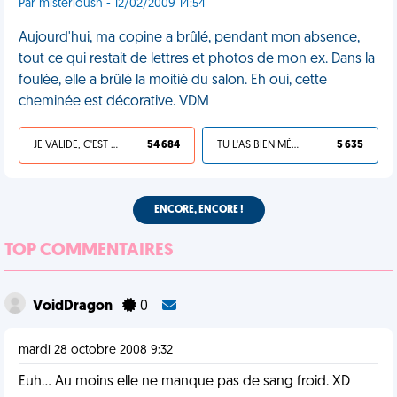
Par misteriousn - 12/02/2009 14:54
Aujourd'hui, ma copine a brûlé, pendant mon absence,
tout ce qui restait de lettres et photos de mon ex. Dans la
foulée, elle a brûlé la moitié du salon. Eh oui, cette
cheminée est décorative. VDM
JE VALIDE, C'EST UNE VDM
54 684
TU L'AS BIEN MÉRITÉ
5 635
ENCORE, ENCORE !
TOP COMMENTAIRES
VoidDragon
0
mardi 28 octobre 2008 9:32
Euh... Au moins elle ne manque pas de sang froid. XD