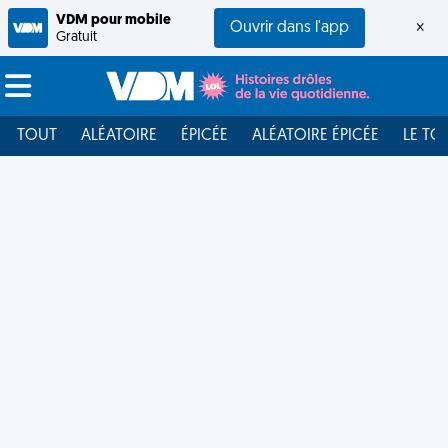
VDM pour mobile
Ouvrir dans l'app
×
Gratuit
TOUT
ALÉATOIRE
ÉPICÉE
ALÉATOIRE ÉPICÉE
LE TO