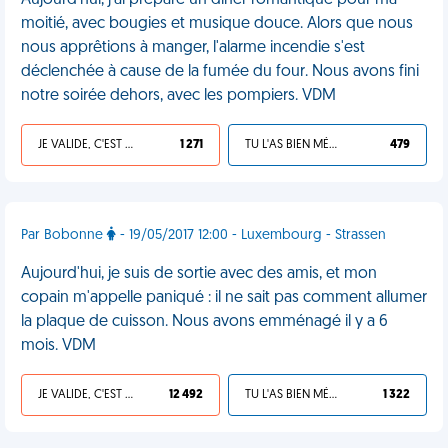
Aujourd'hui, j'ai préparé un dîner romantique pour ma
moitié, avec bougies et musique douce. Alors que nous
nous apprêtions à manger, l'alarme incendie s'est
déclenchée à cause de la fumée du four. Nous avons fini
notre soirée dehors, avec les pompiers. VDM
JE VALIDE, C'EST UNE VDM
1 271
TU L'AS BIEN MÉRITÉ
479
Par Bobonne
- 19/05/2017 12:00 - Luxembourg - Strassen
Aujourd'hui, je suis de sortie avec des amis, et mon
copain m'appelle paniqué : il ne sait pas comment allumer
la plaque de cuisson. Nous avons emménagé il y a 6
mois. VDM
JE VALIDE, C'EST UNE VDM
12 492
TU L'AS BIEN MÉRITÉ
1 322