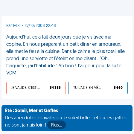
Par Miki - 27/10/2008 22:48
Aujourd'hui, cela fait deux jours que je vis avec ma
copine. En nous préparant un petit dîner en amoureux,
elle met le feu à la cuisine. Dans le calme le plus total, elle
prend une serviette et l'éteint en me disant : "Oh,
t'inquiète, j'ai l'habitude." Ah bon ! J'ai peur pour la suite.
VDM
JE VALIDE, C'EST UNE VDM
54 385
TU L'AS BIEN MÉRITÉ
3 660
Été : Soleil, Mer et Gaffes
Des anecdotes estivales où le soleil brille... et où les gaffes
ne sont jamais loin !
Plus…