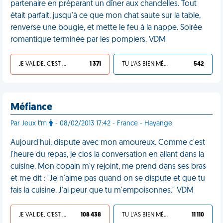
partenaire en préparant un dîner aux chandelles. Tout
était parfait, jusqu'à ce que mon chat saute sur la table,
renverse une bougie, et mette le feu à la nappe. Soirée
romantique terminée par les pompiers. VDM
JE VALIDE, C'EST UNE VDM
1 371
TU L'AS BIEN MÉRITÉ
542
Méfiance
Par Jeux t'm
- 08/02/2013 17:42 - France - Hayange
Aujourd'hui, dispute avec mon amoureux. Comme c'est
l'heure du repas, je clos la conversation en allant dans la
cuisine. Mon copain m'y rejoint, me prend dans ses bras
et me dit : "Je n'aime pas quand on se dispute et que tu
fais la cuisine. J'ai peur que tu m'empoisonnes." VDM
JE VALIDE, C'EST UNE VDM
108 438
TU L'AS BIEN MÉRITÉ
11 110