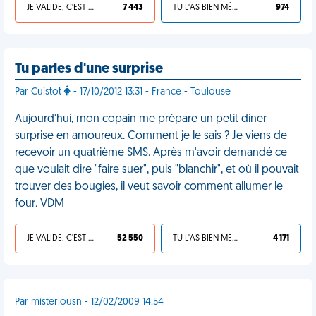
JE VALIDE, C'EST UNE VDM
7 443
TU L'AS BIEN MÉRITÉ
974
Tu parles d'une surprise
Par Cuistot
- 17/10/2012 13:31 - France - Toulouse
Aujourd'hui, mon copain me prépare un petit diner
surprise en amoureux. Comment je le sais ? Je viens de
recevoir un quatrième SMS. Après m'avoir demandé ce
que voulait dire "faire suer", puis "blanchir", et où il pouvait
trouver des bougies, il veut savoir comment allumer le
four. VDM
JE VALIDE, C'EST UNE VDM
52 550
TU L'AS BIEN MÉRITÉ
4 171
Par misteriousn - 12/02/2009 14:54