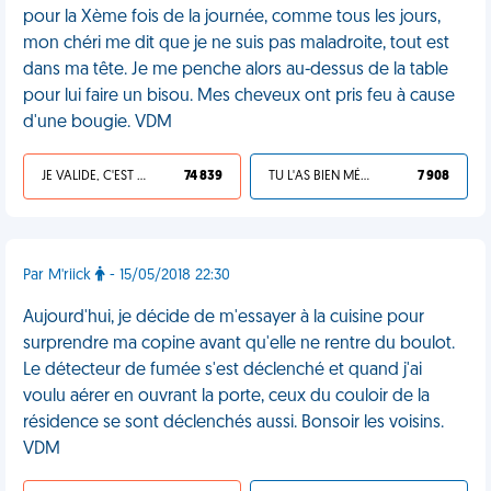
pour la Xème fois de la journée, comme tous les jours,
mon chéri me dit que je ne suis pas maladroite, tout est
dans ma tête. Je me penche alors au-dessus de la table
pour lui faire un bisou. Mes cheveux ont pris feu à cause
d'une bougie. VDM
JE VALIDE, C'EST UNE VDM
74 839
TU L'AS BIEN MÉRITÉ
7 908
Par M'riick
- 15/05/2018 22:30
Aujourd'hui, je décide de m'essayer à la cuisine pour
surprendre ma copine avant qu'elle ne rentre du boulot.
Le détecteur de fumée s'est déclenché et quand j'ai
voulu aérer en ouvrant la porte, ceux du couloir de la
résidence se sont déclenchés aussi. Bonsoir les voisins.
VDM