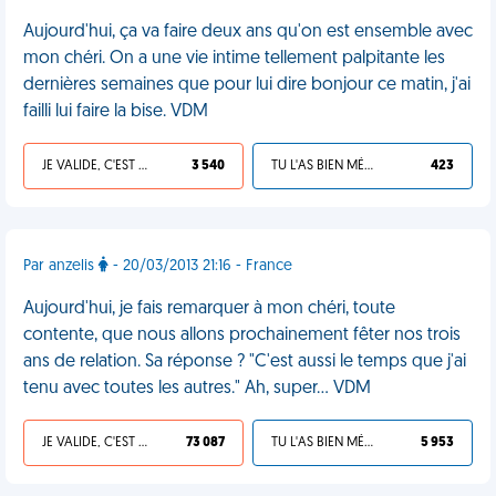
Aujourd'hui, ça va faire deux ans qu'on est ensemble avec
mon chéri. On a une vie intime tellement palpitante les
dernières semaines que pour lui dire bonjour ce matin, j'ai
failli lui faire la bise. VDM
JE VALIDE, C'EST UNE VDM
3 540
TU L'AS BIEN MÉRITÉ
423
Par anzelis
- 20/03/2013 21:16 - France
Aujourd'hui, je fais remarquer à mon chéri, toute
contente, que nous allons prochainement fêter nos trois
ans de relation. Sa réponse ? "C'est aussi le temps que j'ai
tenu avec toutes les autres." Ah, super... VDM
JE VALIDE, C'EST UNE VDM
73 087
TU L'AS BIEN MÉRITÉ
5 953