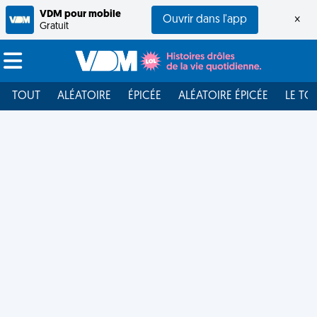
VDM pour mobile
Ouvrir dans l'app
×
Gratuit
TOUT
ALÉATOIRE
ÉPICÉE
ALÉATOIRE ÉPICÉE
LE TO