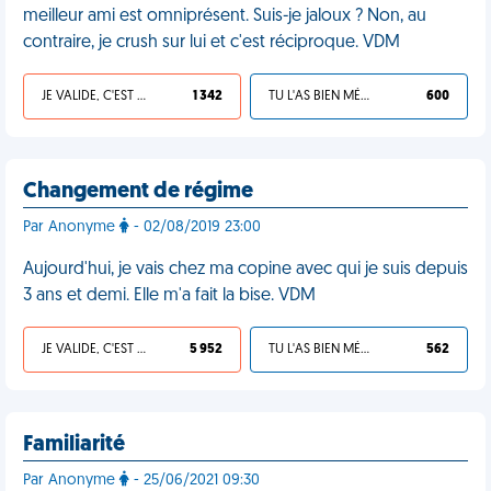
meilleur ami est omniprésent. Suis-je jaloux ? Non, au
contraire, je crush sur lui et c'est réciproque. VDM
JE VALIDE, C'EST UNE VDM
1 342
TU L'AS BIEN MÉRITÉ
600
Changement de régime
Par Anonyme
- 02/08/2019 23:00
Aujourd'hui, je vais chez ma copine avec qui je suis depuis
3 ans et demi. Elle m'a fait la bise. VDM
JE VALIDE, C'EST UNE VDM
5 952
TU L'AS BIEN MÉRITÉ
562
Familiarité
Par Anonyme
- 25/06/2021 09:30