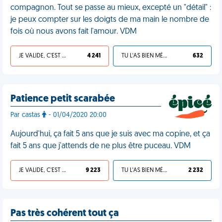
compagnon. Tout se passe au mieux, excepté un "détail" :
je peux compter sur les doigts de ma main le nombre de
fois où nous avons fait l'amour. VDM
JE VALIDE, C'EST UNE VDM
4 241
TU L'AS BIEN MÉRITÉ
632
Patience petit scarabée
Par castas
- 01/04/2020 20:00
Aujourd'hui, ça fait 5 ans que je suis avec ma copine, et ça
fait 5 ans que j'attends de ne plus être puceau. VDM
JE VALIDE, C'EST UNE VDM
9 223
TU L'AS BIEN MÉRITÉ
2 232
Pas très cohérent tout ça