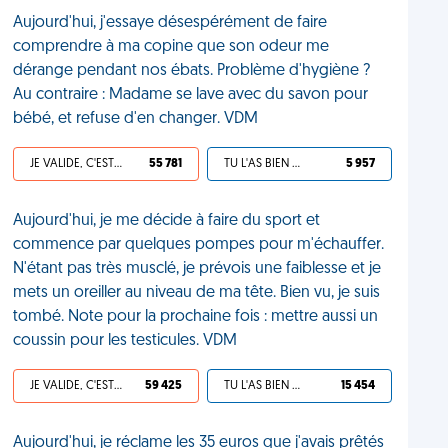
Aujourd'hui, j'essaye désespérément de faire
comprendre à ma copine que son odeur me
dérange pendant nos ébats. Problème d'hygiène ?
Au contraire : Madame se lave avec du savon pour
bébé, et refuse d'en changer. VDM
JE VALIDE, C'EST UNE VDM
55 781
TU L'AS BIEN MÉRITÉ
5 957
Aujourd'hui, je me décide à faire du sport et
commence par quelques pompes pour m'échauffer.
N'étant pas très musclé, je prévois une faiblesse et je
mets un oreiller au niveau de ma tête. Bien vu, je suis
tombé. Note pour la prochaine fois : mettre aussi un
coussin pour les testicules. VDM
JE VALIDE, C'EST UNE VDM
59 425
TU L'AS BIEN MÉRITÉ
15 454
Aujourd'hui, je réclame les 35 euros que j'avais prêtés