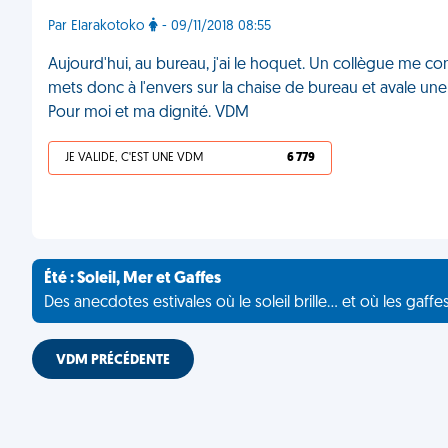
Par Elarakotoko
- 09/11/2018 08:55
Aujourd'hui, au bureau, j'ai le hoquet. Un collègue me cons
mets donc à l'envers sur la chaise de bureau et avale une
Pour moi et ma dignité. VDM
JE VALIDE, C'EST UNE VDM
6 779
Été : Soleil, Mer et Gaffes
Des anecdotes estivales où le soleil brille... et où les gaffe
VDM PRÉCÉDENTE