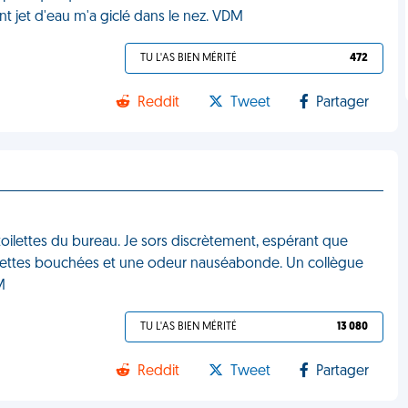
nt jet d'eau m'a giclé dans le nez. VDM
TU L'AS BIEN MÉRITÉ
472
Reddit
Tweet
Partager
toilettes du bureau. Je sors discrètement, espérant que
oilettes bouchées et une odeur nauséabonde. Un collègue
M
TU L'AS BIEN MÉRITÉ
13 080
Reddit
Tweet
Partager