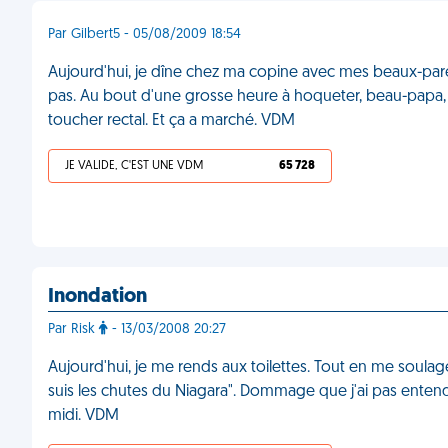
Par Gilbert5 - 05/08/2009 18:54
Aujourd'hui, je dîne chez ma copine avec mes beaux-paren
pas. Au bout d'une grosse heure à hoqueter, beau-papa, mé
toucher rectal. Et ça a marché. VDM
JE VALIDE, C'EST UNE VDM
65 728
Inondation
Par Risk
- 13/03/2008 20:27
Aujourd'hui, je me rends aux toilettes. Tout en me soulag
suis les chutes du Niagara". Dommage que j'ai pas entend
midi. VDM