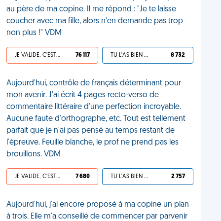
au père de ma copine. Il me répond : "Je te laisse
coucher avec ma fille, alors n'en demande pas trop
non plus !" VDM
JE VALIDE, C'EST UNE VDM
76 117
TU L'AS BIEN MÉRITÉ
8 732
Aujourd'hui, contrôle de français déterminant pour
mon avenir. J'ai écrit 4 pages recto-verso de
commentaire littéraire d'une perfection incroyable.
Aucune faute d'orthographe, etc. Tout est tellement
parfait que je n'ai pas pensé au temps restant de
l'épreuve. Feuille blanche, le prof ne prend pas les
brouillons. VDM
JE VALIDE, C'EST UNE VDM
7 680
TU L'AS BIEN MÉRITÉ
2 757
Aujourd'hui, j'ai encore proposé à ma copine un plan
à trois. Elle m'a conseillé de commencer par parvenir