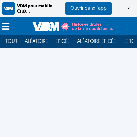
VDM pour mobile
Ouvrir dans l'app
×
Gratuit
TOUT
ALÉATOIRE
ÉPICÉE
ALÉATOIRE ÉPICÉE
LE TO