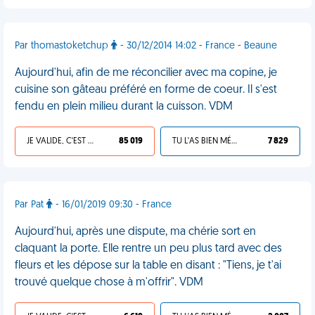
Par thomastoketchup
- 30/12/2014 14:02 - France - Beaune
Aujourd'hui, afin de me réconcilier avec ma copine, je
cuisine son gâteau préféré en forme de coeur. Il s'est
fendu en plein milieu durant la cuisson. VDM
JE VALIDE, C'EST UNE VDM
85 019
TU L'AS BIEN MÉRITÉ
7 829
Par Pat
- 16/01/2019 09:30 - France
Aujourd'hui, après une dispute, ma chérie sort en
claquant la porte. Elle rentre un peu plus tard avec des
fleurs et les dépose sur la table en disant : "Tiens, je t'ai
trouvé quelque chose à m'offrir". VDM