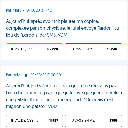
Par Maru - 18/10/2013 11:42
Aujourd'hui, après avoir fait pleurer ma copine,
complexée par son physique, je lui ai envoyé "lardon" au
lieu de "pardon" par SMS. VDM
JE VALIDE, C'EST UNE VDM
137 228
TU L'AS BIEN MÉRITÉ
35 240
Par patate
- 19/05/2017 06:00
Aujourd'hui, je dis à mon copain que je ne me sens pas
bien dans mon corps, et que je trouve que je ressemble à
une patate. Il me sourit et me répond : "Oui mais c'est
mignon une patate." VDM
JE VALIDE, C'EST UNE VDM
11 927
TU L'AS BIEN MÉRITÉ
1 766