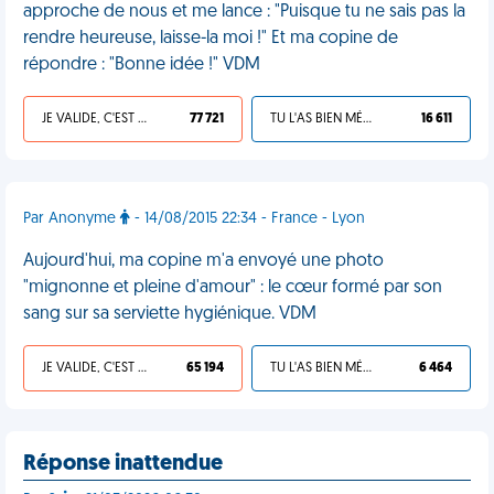
approche de nous et me lance : "Puisque tu ne sais pas la
rendre heureuse, laisse-la moi !" Et ma copine de
répondre : "Bonne idée !" VDM
JE VALIDE, C'EST UNE VDM
77 721
TU L'AS BIEN MÉRITÉ
16 611
Par Anonyme
- 14/08/2015 22:34 - France - Lyon
Aujourd'hui, ma copine m'a envoyé une photo
"mignonne et pleine d'amour" : le cœur formé par son
sang sur sa serviette hygiénique. VDM
JE VALIDE, C'EST UNE VDM
65 194
TU L'AS BIEN MÉRITÉ
6 464
Réponse inattendue