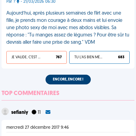
Par ?️
- 21/03/2026 06:30
Aujourd’hui, après plusieurs semaines de flirt avec une
fille, je prends mon courage à deux mains et lui envoie
une photo sexy de moi avec mes abdos visibles. Sa
réponse : "Tu manges assez de légumes ? Pour être sûr tu
devrais aller faire une prise de sang." VDM
JE VALIDE, C'EST UNE VDM
767
TU L'AS BIEN MÉRITÉ
683
ENCORE, ENCORE !
TOP COMMENTAIRES
sefianiy
11
mercredi 27 décembre 2017 9:46