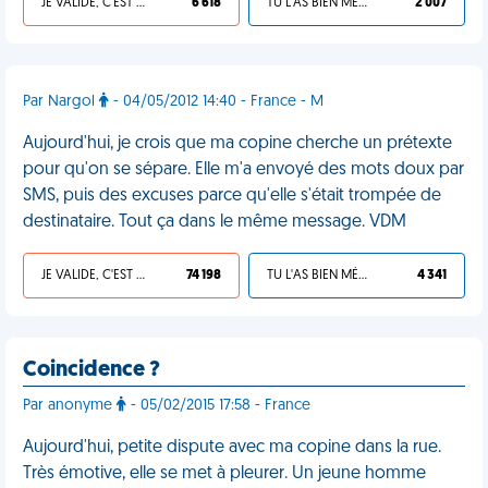
JE VALIDE, C'EST UNE VDM
6 618
TU L'AS BIEN MÉRITÉ
2 007
Par Nargol
- 04/05/2012 14:40 - France - M
Aujourd'hui, je crois que ma copine cherche un prétexte
pour qu'on se sépare. Elle m'a envoyé des mots doux par
SMS, puis des excuses parce qu'elle s'était trompée de
destinataire. Tout ça dans le même message. VDM
JE VALIDE, C'EST UNE VDM
74 198
TU L'AS BIEN MÉRITÉ
4 341
Coincidence ?
Par anonyme
- 05/02/2015 17:58 - France
Aujourd'hui, petite dispute avec ma copine dans la rue.
Très émotive, elle se met à pleurer. Un jeune homme