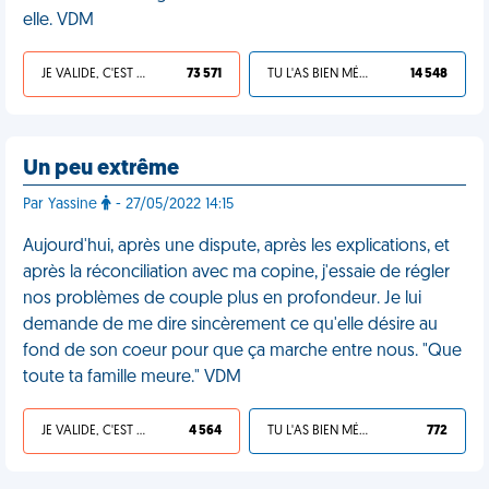
elle. VDM
JE VALIDE, C'EST UNE VDM
73 571
TU L'AS BIEN MÉRITÉ
14 548
Un peu extrême
Par Yassine
- 27/05/2022 14:15
Aujourd'hui, après une dispute, après les explications, et
après la réconciliation avec ma copine, j'essaie de régler
nos problèmes de couple plus en profondeur. Je lui
demande de me dire sincèrement ce qu'elle désire au
fond de son coeur pour que ça marche entre nous. "Que
toute ta famille meure." VDM
JE VALIDE, C'EST UNE VDM
4 564
TU L'AS BIEN MÉRITÉ
772