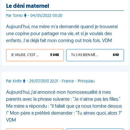
Le déni maternel
Par Tonio
- 04/05/2022 00:20
Aujourd'hui, ma mère m'a demandé quand je trouverai
une copine pour partager ma vie, et si je voulais des
enfants. J'ai déjà fait mon coming out trois fois. VDM
JE VALIDE, C'EST UNE VDM
5 048
TU L'AS BIEN MÉRITÉ
640
Par Knife
- 29/07/2013 22:21 - France - Prinquiau
Aujourd'hui, j'ai annoncé mon homosexualité à mes
parents avec la phrase suivante : "Je n'aime pas les filles."
Ma mère a répondu : "Il fallait que ça nous tombe dessus
!" Mon père a préféré demander : "Tu aimes quoi, alors ?"
VDM