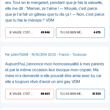
ans. Tout en le mangeant, pendant que je fais la vaisselle,
elle me dit : "Maman, ze t'aime ! — Mouais, c'est parce
que je t'ai fait un gâteau que tu dis ça ! — Non, c'est parce
que tu fais le ménaze !" VDM
JE VALIDE, C'EST UNE VDM
49 846
TU L'AS BIEN MÉRITÉ
4 475
Par julien75008 - 19/10/2014 20:53 - France - Toulouse
Aujourd'hui, j'annonce mon homosexualité à mes parents
et par la même occasion leur évoque mon copain. Ma
mère m'a demandé si elle pouvait être amie avec lui, car
elle a toujours rêvé d'avoir un ami gay. VDM
JE VALIDE, C'EST UNE VDM
88 663
TU L'AS BIEN MÉRITÉ
10 334