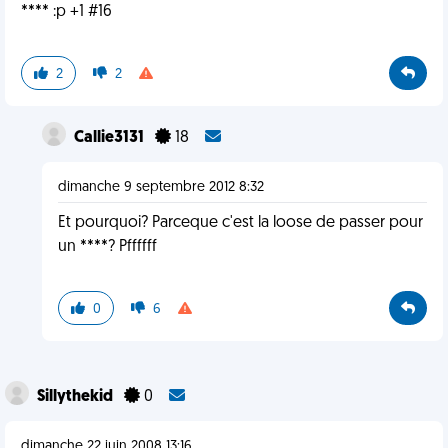
**** :p +1 #16
2
2
Callie3131
18
dimanche 9 septembre 2012 8:32
Et pourquoi? Parceque c'est la loose de passer pour
un ****? Pffffff
0
6
Sillythekid
0
dimanche 22 juin 2008 13:16