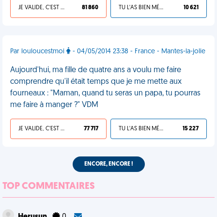
JE VALIDE, C'EST UNE VDM
81 860
TU L'AS BIEN MÉRITÉ
10 621
Par louloucestmoi
- 04/05/2014 23:38 - France - Mantes-la-jolie
Aujourd'hui, ma fille de quatre ans a voulu me faire
comprendre qu'il était temps que je me mette aux
fourneaux : "Maman, quand tu seras un papa, tu pourras
me faire à manger ?" VDM
JE VALIDE, C'EST UNE VDM
77 717
TU L'AS BIEN MÉRITÉ
15 227
ENCORE, ENCORE !
TOP COMMENTAIRES