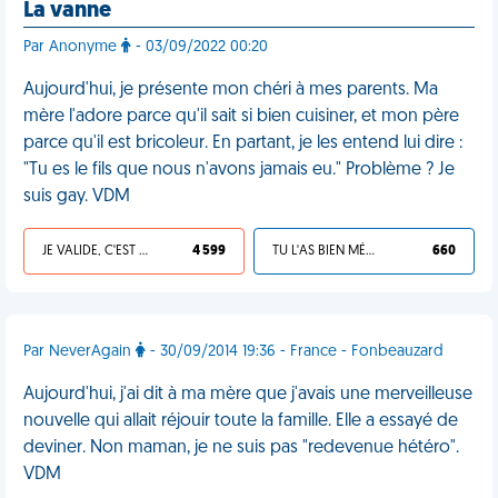
La vanne
Par Anonyme
- 03/09/2022 00:20
Aujourd'hui, je présente mon chéri à mes parents. Ma
mère l'adore parce qu'il sait si bien cuisiner, et mon père
parce qu'il est bricoleur. En partant, je les entend lui dire :
"Tu es le fils que nous n'avons jamais eu." Problème ? Je
suis gay. VDM
JE VALIDE, C'EST UNE VDM
4 599
TU L'AS BIEN MÉRITÉ
660
Par NeverAgain
- 30/09/2014 19:36 - France - Fonbeauzard
Aujourd'hui, j'ai dit à ma mère que j'avais une merveilleuse
nouvelle qui allait réjouir toute la famille. Elle a essayé de
deviner. Non maman, je ne suis pas "redevenue hétéro".
VDM