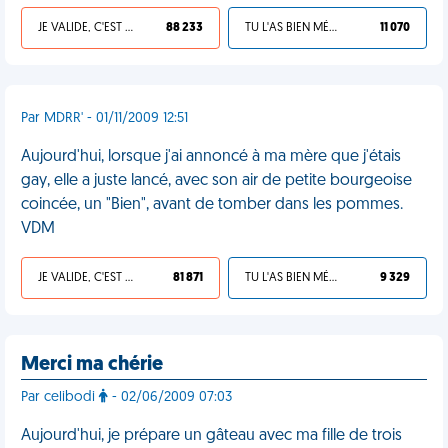
JE VALIDE, C'EST UNE VDM
88 233
TU L'AS BIEN MÉRITÉ
11 070
Par MDRR' - 01/11/2009 12:51
Aujourd'hui, lorsque j'ai annoncé à ma mère que j'étais
gay, elle a juste lancé, avec son air de petite bourgeoise
coincée, un "Bien", avant de tomber dans les pommes.
VDM
JE VALIDE, C'EST UNE VDM
81 871
TU L'AS BIEN MÉRITÉ
9 329
Merci ma chérie
Par celibodi
- 02/06/2009 07:03
Aujourd'hui, je prépare un gâteau avec ma fille de trois