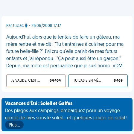
Par tupac
- 21/06/2008 17:17
Aujourd'hui, alors que je tentais de faire un gâteau, ma
mère rentre et me dit : "Tu t'entraines à cuisiner pour ma
future belle-fille ?" J'ai cru qu'elle parlait de mes futurs
enfants et j'ai répondu : "Ça peut aussi être un garçon."
Depuis, ma mère est persuadée que je suis homo. VDM
JE VALIDE, C'EST UNE VDM
54 404
TU L'AS BIEN MÉRITÉ
8 469
Vacances d'Été : Soleil et Gaffes
Des plages aux campings, embarquez pour un voyage
rempli de rires sous le soleil... et quelques coups de soleil !
Plus…