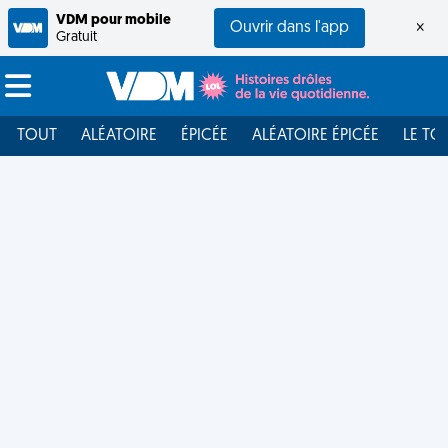
VDM pour mobile
Ouvrir dans l'app
×
Gratuit
TOUT
ALÉATOIRE
ÉPICÉE
ALÉATOIRE ÉPICÉE
LE TO