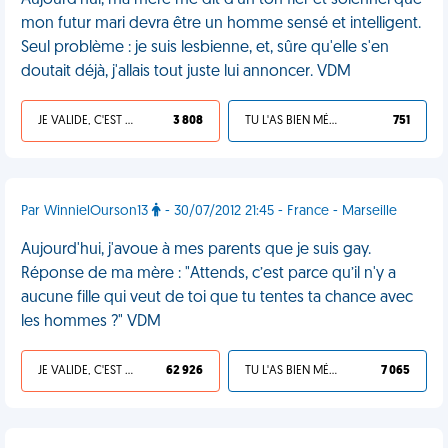
Aujourd'hui, ma mère me dit d'un ton fier et solennel que
mon futur mari devra être un homme sensé et intelligent.
Seul problème : je suis lesbienne, et, sûre qu'elle s'en
doutait déjà, j'allais tout juste lui annoncer. VDM
JE VALIDE, C'EST UNE VDM
3 808
TU L'AS BIEN MÉRITÉ
751
Par WinnielOurson13
- 30/07/2012 21:45 - France - Marseille
Aujourd'hui, j'avoue à mes parents que je suis gay.
Réponse de ma mère : "Attends, c’est parce qu’il n'y a
aucune fille qui veut de toi que tu tentes ta chance avec
les hommes ?" VDM
JE VALIDE, C'EST UNE VDM
62 926
TU L'AS BIEN MÉRITÉ
7 065