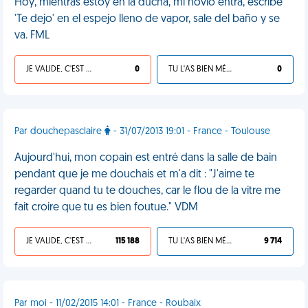
Hoy, mientras estoy en la ducha, mi novio entra, escribe
'Te dejo' en el espejo lleno de vapor, sale del baño y se
va. FML
JE VALIDE, C'EST UNE VDM
0
TU L'AS BIEN MÉRITÉ
0
Par douchepasclaire
- 31/07/2013 19:01 - France - Toulouse
Aujourd'hui, mon copain est entré dans la salle de bain
pendant que je me douchais et m'a dit : "J'aime te
regarder quand tu te douches, car le flou de la vitre me
fait croire que tu es bien foutue." VDM
JE VALIDE, C'EST UNE VDM
115 188
TU L'AS BIEN MÉRITÉ
9 714
Par moi - 11/02/2015 14:01 - France - Roubaix