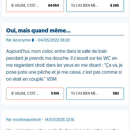
JE VALIDE, C'EST UNE VDM
64 054
TU L'AS BIEN MÉRITÉ
6 265
Oui, mais quand même…
Par Anonyme
- 04/05/2022 08:20
Aujourd'hui, mon coloc entre dans la salle de bain
pendant je prends ma douche. Il s'assoit sur les WC en
me regardant droit dans les yeux en me disant : "Ça va, je
pose juste une pêche et je me casse, c'est pas comme si
on était en couple." VDM
JE VALIDE, C'EST UNE VDM
5 014
TU L'AS BIEN MÉRITÉ
582
Par monbeaumiroir - 14/03/2025 22:16