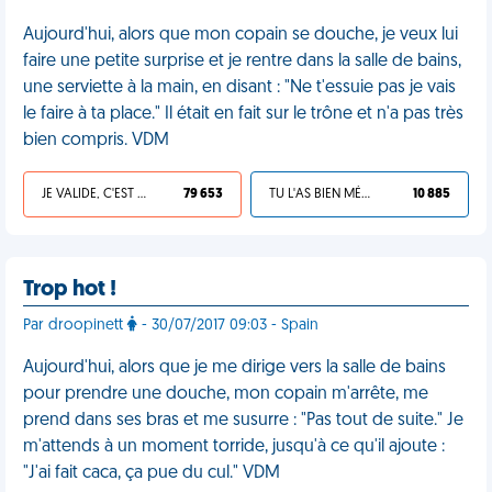
Aujourd'hui, alors que mon copain se douche, je veux lui
faire une petite surprise et je rentre dans la salle de bains,
une serviette à la main, en disant : "Ne t'essuie pas je vais
le faire à ta place." Il était en fait sur le trône et n'a pas très
bien compris. VDM
JE VALIDE, C'EST UNE VDM
79 653
TU L'AS BIEN MÉRITÉ
10 885
Trop hot !
Par droopinett
- 30/07/2017 09:03 - Spain
Aujourd'hui, alors que je me dirige vers la salle de bains
pour prendre une douche, mon copain m'arrête, me
prend dans ses bras et me susurre : "Pas tout de suite." Je
m'attends à un moment torride, jusqu'à ce qu'il ajoute :
"J'ai fait caca, ça pue du cul." VDM