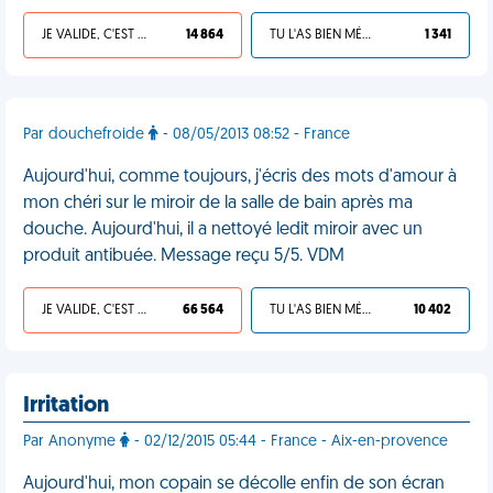
JE VALIDE, C'EST UNE VDM
14 864
TU L'AS BIEN MÉRITÉ
1 341
Par douchefroide
- 08/05/2013 08:52 - France
Aujourd'hui, comme toujours, j'écris des mots d'amour à
mon chéri sur le miroir de la salle de bain après ma
douche. Aujourd'hui, il a nettoyé ledit miroir avec un
produit antibuée. Message reçu 5/5. VDM
JE VALIDE, C'EST UNE VDM
66 564
TU L'AS BIEN MÉRITÉ
10 402
Irritation
Par Anonyme
- 02/12/2015 05:44 - France - Aix-en-provence
Aujourd'hui, mon copain se décolle enfin de son écran