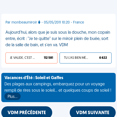
Par monbeaumiroir
- 05/05/2011 10:20 - France
Aujourd'hui, alors que je suis sous la douche, mon copain
entre, écrit : "Je te quitte" sur le miroir plein de buée, sort
de la salle de bain, et s'en va. VDM
JE VALIDE, C'EST UNE VDM
112 581
TU L'AS BIEN MÉRITÉ
6 622
Vacances d'Été : Soleil et Gaffes
Des plages aux campings, embarquez pour un voyage
rempli de rires sous le soleil... et quelques coups de soleil !
Plus…
VDM PRÉCÉDENTE
VDM SUIVANTE