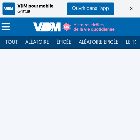
VDM pour mobile
Ouvrir dans l'app
×
Gratuit
TOUT
ALÉATOIRE
ÉPICÉE
ALÉATOIRE ÉPICÉE
LE TO