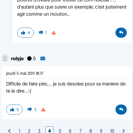
pourvu d'ovaire pour touver ce com ridicule ! ...
d'autant plus que suivre un exemple, c'est justement
agir comme un mouton...
4
1
rolyjo
0
jeudi 5 mai 2011 18:17
Difficile de faire pire,.... je suis desolee pour sa maniere de
te le dire...:-(
5
3
1
2
3
4
5
6
7
8
9
10