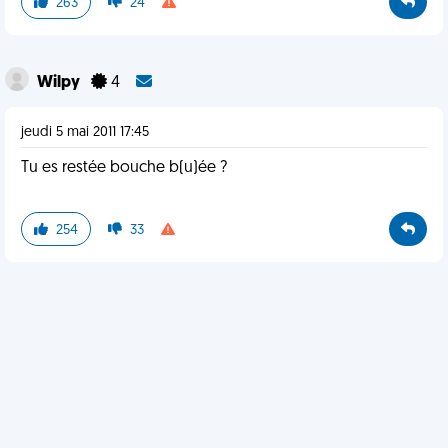
263
24
Wilpy
4
jeudi 5 mai 2011 17:45
Tu es restée bouche b(u)ée ?
254
33