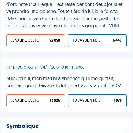
d'ordinateur sur lequel il est resté pendant deux jours et
va prendre une douche. Toute fière de lui, je le félicite.
"Mais non, je veux juste le jet d'eau pour me gratter les
fesses, j'ai pas envie d'avoir les doigts qui puent." VDM
JE VALIDE, C'EST UNE VDM
52 058
TU L'AS BIEN MÉRITÉ
6 443
Par pilou pilou ? - 04/11/2016 19:18 - France
Aujourd'hui, mon mari m'a annoncé qu'il me quittait,
pendant que j'étais aux toilettes, à travers la porte. VDM
JE VALIDE, C'EST UNE VDM
33 926
TU L'AS BIEN MÉRITÉ
1 878
Symbolique