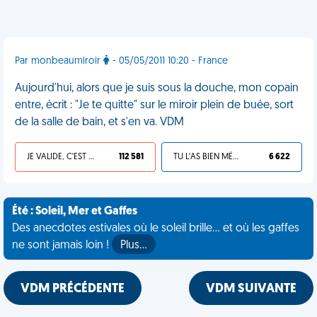
Par monbeaumiroir
- 05/05/2011 10:20 - France
Aujourd'hui, alors que je suis sous la douche, mon copain
entre, écrit : "Je te quitte" sur le miroir plein de buée, sort
de la salle de bain, et s'en va. VDM
JE VALIDE, C'EST UNE VDM
112 581
TU L'AS BIEN MÉRITÉ
6 622
Été : Soleil, Mer et Gaffes
Des anecdotes estivales où le soleil brille... et où les gaffes
ne sont jamais loin !
Plus…
VDM PRÉCÉDENTE
VDM SUIVANTE