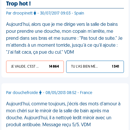
Trop hot !
Par droopinett
- 30/07/2017 09:03 - Spain
Aujourd'hui, alors que je me dirige vers la salle de bains
pour prendre une douche, mon copain m'arrête, me
prend dans ses bras et me susurre : "Pas tout de suite." Je
m'attends à un moment torride, jusqu'à ce qu'il ajoute :
"J'ai fait caca, ça pue du cul." VDM
JE VALIDE, C'EST UNE VDM
14 864
TU L'AS BIEN MÉRITÉ
1 341
Par douchefroide
- 08/05/2013 08:52 - France
Aujourd'hui, comme toujours, j'écris des mots d'amour à
mon chéri sur le miroir de la salle de bain après ma
douche. Aujourd'hui, il a nettoyé ledit miroir avec un
produit antibuée. Message reçu 5/5. VDM