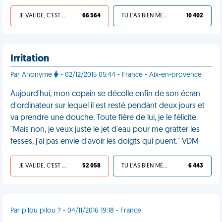
JE VALIDE, C'EST UNE VDM
66 564
TU L'AS BIEN MÉRITÉ
10 402
Irritation
Par Anonyme
- 02/12/2015 05:44 - France - Aix-en-provence
Aujourd'hui, mon copain se décolle enfin de son écran
d'ordinateur sur lequel il est resté pendant deux jours et
va prendre une douche. Toute fière de lui, je le félicite.
"Mais non, je veux juste le jet d'eau pour me gratter les
fesses, j'ai pas envie d'avoir les doigts qui puent." VDM
JE VALIDE, C'EST UNE VDM
52 058
TU L'AS BIEN MÉRITÉ
6 443
Par pilou pilou ? - 04/11/2016 19:18 - France