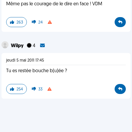
Même pas le courage de le dire en face ! VDM
263
24
Wilpy
4
jeudi 5 mai 2011 17:45
Tu es restée bouche b(u)ée ?
254
33