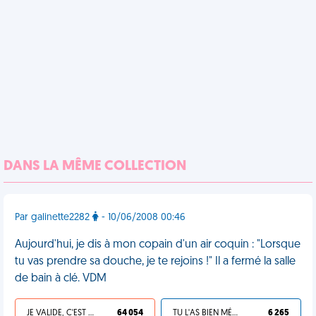
DANS LA MÊME COLLECTION
Par galinette2282
- 10/06/2008 00:46
Aujourd'hui, je dis à mon copain d'un air coquin : "Lorsque
tu vas prendre sa douche, je te rejoins !" Il a fermé la salle
de bain à clé. VDM
JE VALIDE, C'EST UNE VDM
64 054
TU L'AS BIEN MÉRITÉ
6 265