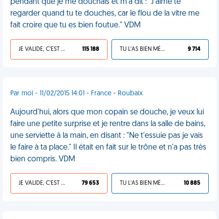
pendant que je me douchais et m'a dit : "J'aime te
regarder quand tu te douches, car le flou de la vitre me
fait croire que tu es bien foutue." VDM
JE VALIDE, C'EST UNE VDM
115 188
TU L'AS BIEN MÉRITÉ
9 714
Par moi - 11/02/2015 14:01 - France - Roubaix
Aujourd'hui, alors que mon copain se douche, je veux lui
faire une petite surprise et je rentre dans la salle de bains,
une serviette à la main, en disant : "Ne t'essuie pas je vais
le faire à ta place." Il était en fait sur le trône et n'a pas très
bien compris. VDM
JE VALIDE, C'EST UNE VDM
79 653
TU L'AS BIEN MÉRITÉ
10 885