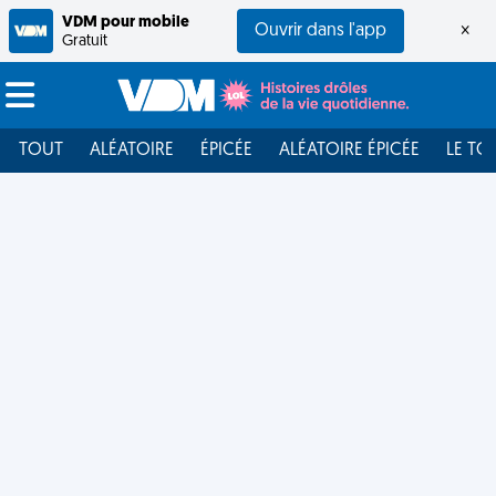
VDM pour mobile
Ouvrir dans l'app
×
Gratuit
TOUT
ALÉATOIRE
ÉPICÉE
ALÉATOIRE ÉPICÉE
LE TO