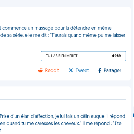
lé et commence un massage pour la détendre en même
 de sa série, elle me dit : "T'aurais quand même pu me laisser
TU L'AS BIEN MÉRITÉ
4 989
Reddit
Tweet
Partager
ise d'un élan d'affection, je lui fais un câlin auquel il répond
 bien quand tu me caresses les cheveux." Il me répond : "J'te
M