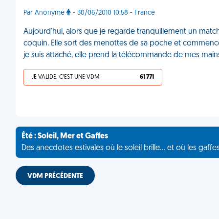
Par Anonyme
- 30/06/2010 10:58 - France
Aujourd'hui, alors que je regarde tranquillement un mat
coquin. Elle sort des menottes de sa poche et commence à 
je suis attaché, elle prend la télécommande de mes mai
JE VALIDE, C'EST UNE VDM
61 771
Été : Soleil, Mer et Gaffes
Des anecdotes estivales où le soleil brille... et où les gaffe
VDM PRÉCÉDENTE