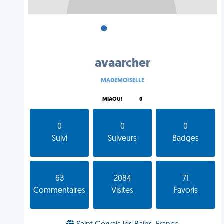
•
•
•
avaarcher
MADEMOISELLE
MIAOU!
0
0
0
0
Suivi
Suiveurs
Badges
63
2084
71
Commentaires
Visites
Favoris