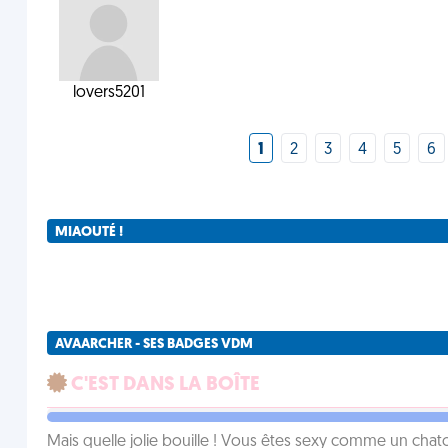
lovers5201
1
2
3
4
5
6
MIAOUTÉ !
AVAARCHER - SES BADGES VDM
C'EST DANS LA BOÎTE
Mais quelle jolie bouille ! Vous êtes sexy comme un chat