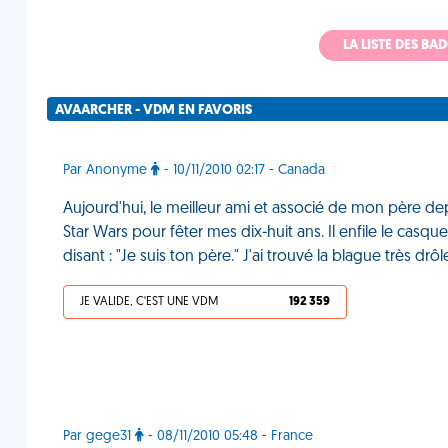
LA LISTE DES B
AVAARCHER - VDM EN FAVORIS
Par Anonyme
- 10/11/2010 02:17 - Canada
Aujourd'hui, le meilleur ami et associé de mon père 
Star Wars pour fêter mes dix-huit ans. Il enfile le casqu
disant : "Je suis ton père." J'ai trouvé la blague très dr
JE VALIDE, C'EST UNE VDM
192 359
Par gege31
- 08/11/2010 05:48 - France