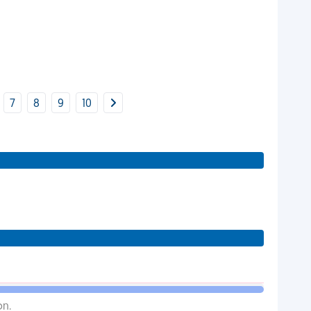
7
8
9
10
on.