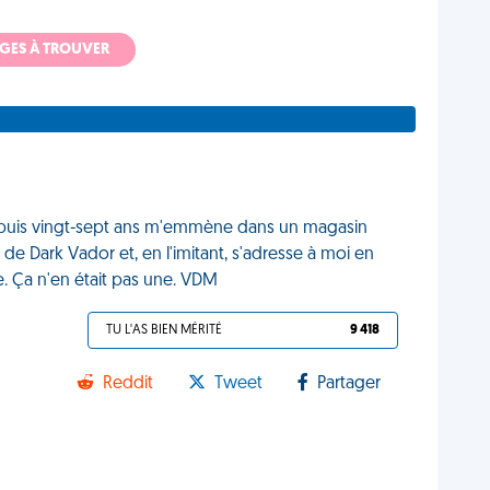
ADGES À TROUVER
depuis vingt-sept ans m'emmène dans un magasin
e de Dark Vador et, en l'imitant, s'adresse à moi en
ôle. Ça n'en était pas une. VDM
TU L'AS BIEN MÉRITÉ
9 418
Reddit
Tweet
Partager