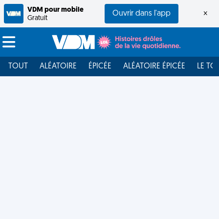
VDM pour mobile
Ouvrir dans l'app
×
Gratuit
TOUT
ALÉATOIRE
ÉPICÉE
ALÉATOIRE ÉPICÉE
LE TO