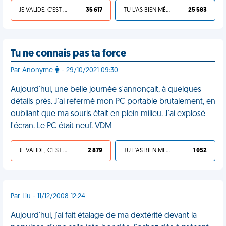
JE VALIDE, C'EST UNE VDM
35 617
TU L'AS BIEN MÉRITÉ
25 583
Tu ne connais pas ta force
Par Anonyme
- 29/10/2021 09:30
Aujourd'hui, une belle journée s'annonçait, à quelques
détails près. J'ai refermé mon PC portable brutalement, en
oubliant que ma souris était en plein milieu. J'ai explosé
l'écran. Le PC était neuf. VDM
JE VALIDE, C'EST UNE VDM
2 879
TU L'AS BIEN MÉRITÉ
1 052
Par Liu - 11/12/2008 12:24
Aujourd'hui, j'ai fait étalage de ma dextérité devant la