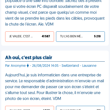
populace d'une salle info bondée. Sachez dès à présent
que si votre écran PC disparaît soudainement de votre
champ visuel, c'est parce que quelqu'un comme moi
vient de se prendre les pieds dans les câbles, provoquant
la chute de l'écran. Aïe. VDM
JE VALIDE, C'EST UNE VDM
41 587
TU L'AS BIEN MÉRITÉ
5 210
Ah oui, c'est plus clair
Par Anonyme
- 26/08/2024 14:05 - Switzerland - Lausanne
Aujourd'hui, je suis informaticien dans une entreprise de
service. Le responsable d'administration m'envoie un mail
pour me demander de passer car son écran s'éteint et
s'allume tout seul. Pour illustrer la chose, il m'envoie une
photo de son écran, éteint. VDM