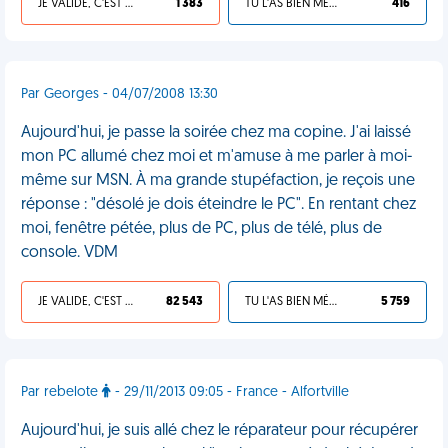
JE VALIDE, C'EST UNE VDM
1 383
TU L'AS BIEN MÉRITÉ
416
Par Georges - 04/07/2008 13:30
Aujourd'hui, je passe la soirée chez ma copine. J'ai laissé
mon PC allumé chez moi et m'amuse à me parler à moi-
même sur MSN. À ma grande stupéfaction, je reçois une
réponse : "désolé je dois éteindre le PC". En rentant chez
moi, fenêtre pétée, plus de PC, plus de télé, plus de
console. VDM
JE VALIDE, C'EST UNE VDM
82 543
TU L'AS BIEN MÉRITÉ
5 759
Par rebelote
- 29/11/2013 09:05 - France - Alfortville
Aujourd'hui, je suis allé chez le réparateur pour récupérer