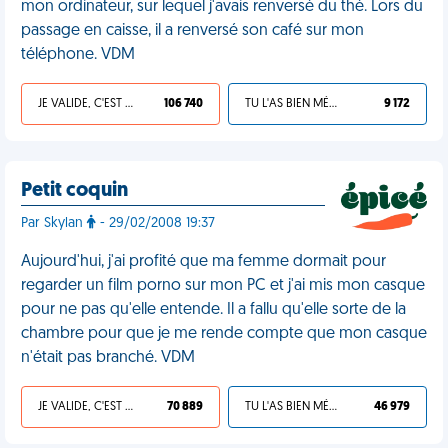
mon ordinateur, sur lequel j'avais renversé du thé. Lors du
passage en caisse, il a renversé son café sur mon
téléphone. VDM
JE VALIDE, C'EST UNE VDM
106 740
TU L'AS BIEN MÉRITÉ
9 172
Petit coquin
Par Skylan
- 29/02/2008 19:37
Aujourd'hui, j'ai profité que ma femme dormait pour
regarder un film porno sur mon PC et j'ai mis mon casque
pour ne pas qu'elle entende. Il a fallu qu'elle sorte de la
chambre pour que je me rende compte que mon casque
n'était pas branché. VDM
JE VALIDE, C'EST UNE VDM
70 889
TU L'AS BIEN MÉRITÉ
46 979