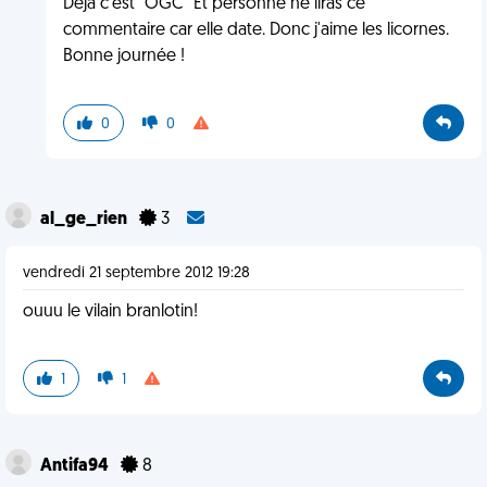
Déja c'est "OGC" Et personne ne liras ce
commentaire car elle date. Donc j'aime les licornes.
Bonne journée !
0
0
al_ge_rien
3
vendredi 21 septembre 2012 19:28
ouuu le vilain branlotin!
1
1
Antifa94
8