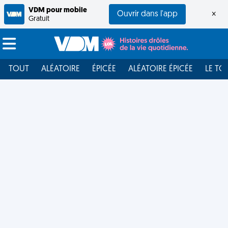
VDM pour mobile
Ouvrir dans l'app
×
Gratuit
TOUT
ALÉATOIRE
ÉPICÉE
ALÉATOIRE ÉPICÉE
LE TO