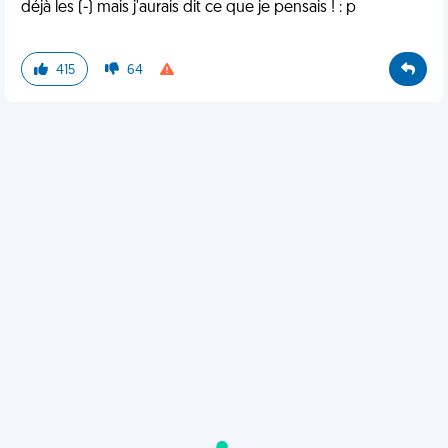
déjà les (-) mais j'aurais dit ce que je pensais ! : p
415
64