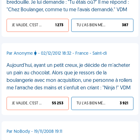
bredouille. Je lui demande : "Tu étais où?" Il me répond :
"Chez Boulanger, comme tu me l'avais demandé." VDM
JE VALIDE, C'EST UNE VDM
1 273
TU L'AS BIEN MÉRITÉ
387
Par Anonyme
- 02/12/2012 18:32 - France - Saint-di
Aujourd'hui, ayant un petit creux, je décide de m'acheter
un pain au chocolat. Alors que je ressors de la
boulangerie avec mon acquisition, une personne à rollers
me l'arrache des mains et s'enfuit en criant : "Ninja !" VDM
JE VALIDE, C'EST UNE VDM
55 253
TU L'AS BIEN MÉRITÉ
3 921
Par NoBody - 19/11/2008 19:11