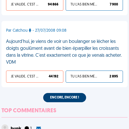
JE VALIDE, C'EST UNE VDM
94 866
TU L'AS BIEN MÉRITÉ
7 900
Par Catchou
- 27/07/2008 09:08
Aujourd'hui, je viens de voir un boulanger se lécher les
doigts goulûment avant de bien éparpiller les croissants
dans la vitrine. C'est exactement ce que je venais acheter.
VDM
JE VALIDE, C'EST UNE VDM
44 192
TU L'AS BIEN MÉRITÉ
2 895
ENCORE, ENCORE !
TOP COMMENTAIRES