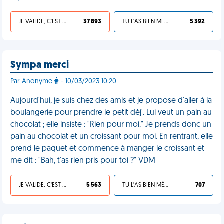
JE VALIDE, C'EST UNE VDM
37 893
TU L'AS BIEN MÉRITÉ
5 392
Sympa merci
Par Anonyme
- 10/03/2023 10:20
Aujourd'hui, je suis chez des amis et je propose d'aller à la
boulangerie pour prendre le petit déj'. Lui veut un pain au
chocolat ; elle insiste : "Rien pour moi." Je prends donc un
pain au chocolat et un croissant pour moi. En rentrant, elle
prend le paquet et commence à manger le croissant et
me dit : "Bah, t'as rien pris pour toi ?" VDM
JE VALIDE, C'EST UNE VDM
5 563
TU L'AS BIEN MÉRITÉ
707