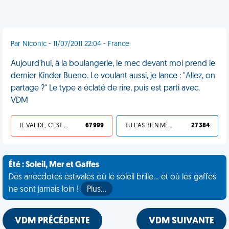
Par Niconic - 11/07/2011 22:04 - France
Aujourd'hui, à la boulangerie, le mec devant moi prend le
dernier Kinder Bueno. Le voulant aussi, je lance : "Allez, on
partage ?" Le type a éclaté de rire, puis est parti avec.
VDM
JE VALIDE, C'EST UNE VDM
67 999
TU L'AS BIEN MÉRITÉ
27 384
Été : Soleil, Mer et Gaffes
Des anecdotes estivales où le soleil brille... et où les gaffes
ne sont jamais loin !
Plus…
VDM PRÉCÉDENTE
VDM SUIVANTE