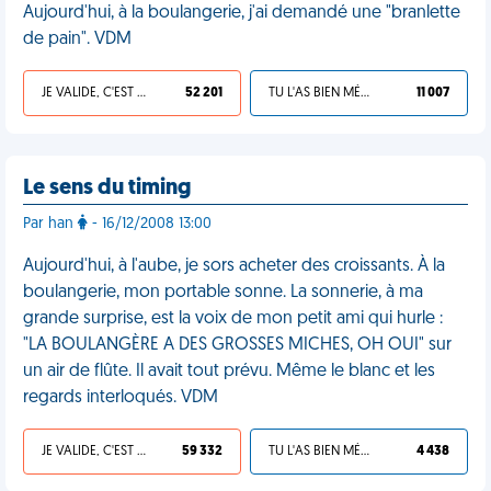
Aujourd'hui, à la boulangerie, j'ai demandé une "branlette
de pain". VDM
JE VALIDE, C'EST UNE VDM
52 201
TU L'AS BIEN MÉRITÉ
11 007
Le sens du timing
Par han
- 16/12/2008 13:00
Aujourd'hui, à l'aube, je sors acheter des croissants. À la
boulangerie, mon portable sonne. La sonnerie, à ma
grande surprise, est la voix de mon petit ami qui hurle :
"LA BOULANGÈRE A DES GROSSES MICHES, OH OUI" sur
un air de flûte. Il avait tout prévu. Même le blanc et les
regards interloqués. VDM
JE VALIDE, C'EST UNE VDM
59 332
TU L'AS BIEN MÉRITÉ
4 438