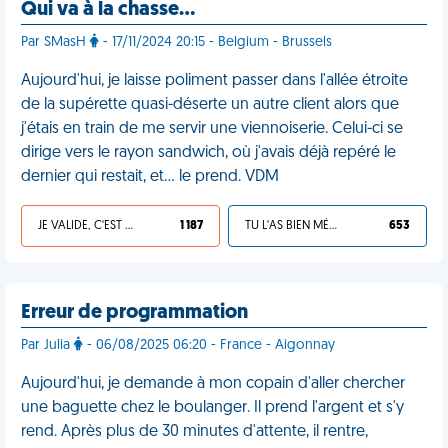
Qui va à la chasse…
Par SMasH
- 17/11/2024 20:15 - Belgium - Brussels
Aujourd'hui, je laisse poliment passer dans l'allée étroite
de la supérette quasi-déserte un autre client alors que
j'étais en train de me servir une viennoiserie. Celui-ci se
dirige vers le rayon sandwich, où j'avais déjà repéré le
dernier qui restait, et… le prend. VDM
JE VALIDE, C'EST UNE VDM
1 187
TU L'AS BIEN MÉRITÉ
653
Erreur de programmation
Par Julia
- 06/08/2025 06:20 - France - Aigonnay
Aujourd'hui, je demande à mon copain d'aller chercher
une baguette chez le boulanger. Il prend l'argent et s'y
rend. Après plus de 30 minutes d'attente, il rentre,