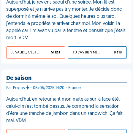
Aujourd'hui, je reviens saoul d'une soirée. Mon lit est
superposé et je n'arrive pas à y monter. Je décide donc
de dormir à même le sol. Quelques heures plus tard,
j'entends le propriétaire arriver chez moi. Mon voisin l'a
appelé car il m'avait vu par la fenêtre et pensait que j'étais
mort. VDM
JE VALIDE, C'EST UNE VDM
51 123
TU L'AS BIEN MÉRITÉ
8 318
De saison
Par Poppy
- 06/05/2025 14:20 - France
Aujourd'hui, en retournant mon matelas sur la face été,
celui-ci m'est tombé dessus. Je comprend la sensation
d'être une tranche de jambon dans un sandwich. Ça fait
mal. VDM