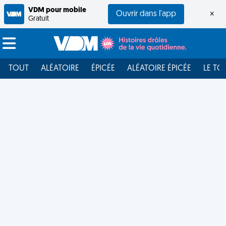
VDM pour mobile
Ouvrir dans l'app
×
Gratuit
TOUT
ALÉATOIRE
ÉPICÉE
ALÉATOIRE ÉPICÉE
LE TO