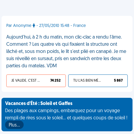
Par Anonyme
- 27/05/2010 15:48 - France
Aujourd'hui, à 2 h du matin, mon clic-clac a rendu l'âme.
Comment ? Les quatre vis qui fixaient la structure ont
lâché et, sous mon poids, le lit s'est plié en canapé. Je me
suis réveillé en sursaut, pris en sandwich entre les deux
parties du matelas. VDM
JE VALIDE, C'EST UNE VDM
74 252
TU L'AS BIEN MÉRITÉ
5 867
Vacances d'Été : Soleil et Gaffes
Des plages aux campings, embarquez pour un voyage
rempli de rires sous le soleil... et quelques coups de soleil !
Plus…