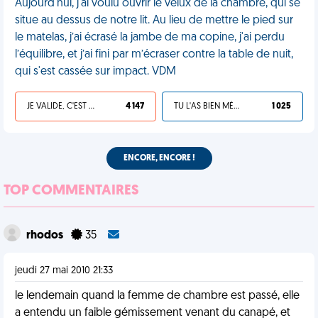
Aujourd'hui, j'ai voulu ouvrir le velux de la chambre, qui se
situe au dessus de notre lit. Au lieu de mettre le pied sur
le matelas, j’ai écrasé la jambe de ma copine, j'ai perdu
l’équilibre, et j’ai fini par m’écraser contre la table de nuit,
qui s'est cassée sur impact. VDM
JE VALIDE, C'EST UNE VDM
4 147
TU L'AS BIEN MÉRITÉ
1 025
ENCORE, ENCORE !
TOP COMMENTAIRES
rhodos
35
jeudi 27 mai 2010 21:33
le lendemain quand la femme de chambre est passé, elle
a entendu un faible gémissement venant du canapé, et