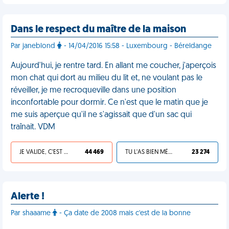
Dans le respect du maître de la maison
Par janeblond
- 14/04/2016 15:58 - Luxembourg - Béreldange
Aujourd'hui, je rentre tard. En allant me coucher, j'aperçois
mon chat qui dort au milieu du lit et, ne voulant pas le
réveiller, je me recroqueville dans une position
inconfortable pour dormir. Ce n'est que le matin que je
me suis aperçue qu'il ne s'agissait que d'un sac qui
traînait. VDM
JE VALIDE, C'EST UNE VDM
44 469
TU L'AS BIEN MÉRITÉ
23 274
Alerte !
Par shaaame
- Ça date de 2008 mais c'est de la bonne