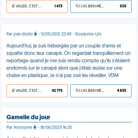
JE VALIDE, C'EST UNE VDM
1 473
TU L'AS BIEN MÉRITÉ
535
Par pas-dodo
- 11/09/2012 22:49 - Royaume-Uni
Aujourd'hui, je suis hébergée par un couple d'amis et
squatte donc leur canapé. On regardait tranquillement un
reportage quand je me suis rendu compte qu'ils s'étaient
endormis sur le canapé alors que j'étais assise sur une
chaise en plastique. Je n'ai pas osé les réveiller. VDM
JE VALIDE, C'EST UNE VDM
42 773
TU L'AS BIEN MÉRITÉ
4 635
Gamelle du jour
Par Anonyme
- 18/06/2023 16:20