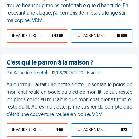
trouve beaucoup moins confortable que d'habitude. En
recevant une claque, j'ai compris. Je m'étais allongé sur
ma copine. VDM
JE VALIDE, C'EST UNE VDM
54 239
TU L'AS BIEN MÉRITÉ
18 509
C'est qui le patron à la maison ?
Par Katherine Perell
- 12/08/2025 12:20 - France
Aujourd’hui, j’ai fait une petite sieste. Je sentais le poids de
mon chat roulé en boule au pied de mon lit. Je suis restée
les pieds collés au mur alors que mon chat prenait tout le
reste du lit. Après ma sieste, je me suis rendu compte que
c'était une couverture roulée en boule. VDM
JE VALIDE, C'EST UNE VDM
963
TU L'AS BIEN MÉRITÉ
872