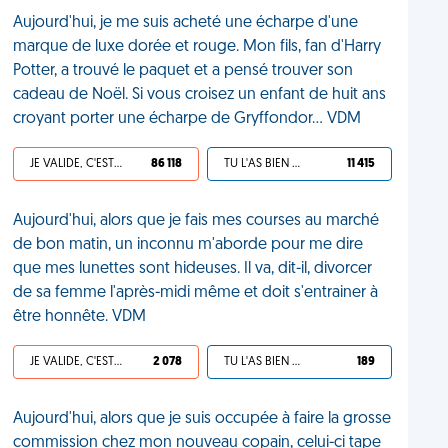
Aujourd'hui, je me suis acheté une écharpe d'une
marque de luxe dorée et rouge. Mon fils, fan d'Harry
Potter, a trouvé le paquet et a pensé trouver son
cadeau de Noël. Si vous croisez un enfant de huit ans
croyant porter une écharpe de Gryffondor... VDM
JE VALIDE, C'EST UNE VDM
86 118
TU L'AS BIEN MÉRITÉ
11 415
Aujourd'hui, alors que je fais mes courses au marché
de bon matin, un inconnu m'aborde pour me dire
que mes lunettes sont hideuses. Il va, dit-il, divorcer
de sa femme l'après-midi même et doit s'entrainer à
être honnête. VDM
JE VALIDE, C'EST UNE VDM
2 078
TU L'AS BIEN MÉRITÉ
189
Aujourd'hui, alors que je suis occupée à faire la grosse
commission chez mon nouveau copain, celui-ci tape