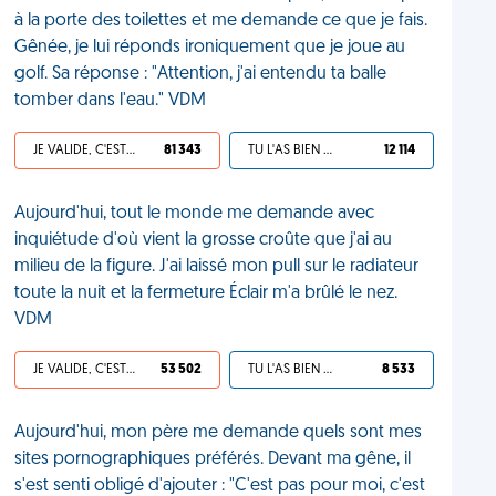
à la porte des toilettes et me demande ce que je fais.
Gênée, je lui réponds ironiquement que je joue au
golf. Sa réponse : "Attention, j'ai entendu ta balle
tomber dans l'eau." VDM
JE VALIDE, C'EST UNE VDM
81 343
TU L'AS BIEN MÉRITÉ
12 114
Aujourd'hui, tout le monde me demande avec
inquiétude d'où vient la grosse croûte que j'ai au
milieu de la figure. J'ai laissé mon pull sur le radiateur
toute la nuit et la fermeture Éclair m'a brûlé le nez.
VDM
JE VALIDE, C'EST UNE VDM
53 502
TU L'AS BIEN MÉRITÉ
8 533
Aujourd'hui, mon père me demande quels sont mes
sites pornographiques préférés. Devant ma gêne, il
s'est senti obligé d'ajouter : "C'est pas pour moi, c'est