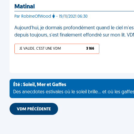
Matinal
Par RobineOfWood
- 19/11/2021 06:30
Aujourd'hui, je dormais profondément quand le ciel m'est
depuis toujours, s'est finalement effondré sur mon lit. V
JE VALIDE, C'EST UNE VDM
3 166
Été : Soleil, Mer et Gaffes
Des anecdotes estivales où le soleil brille... et où les gaffe
VDM PRÉCÉDENTE