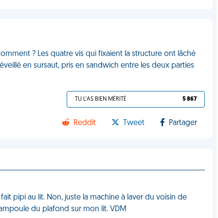
Comment ? Les quatre vis qui fixaient la structure ont lâché
réveillé en sursaut, pris en sandwich entre les deux parties
TU L'AS BIEN MÉRITÉ
5 867
Reddit
Tweet
Partager
fait pipi au lit. Non, juste la machine à laver du voisin de
 l’ampoule du plafond sur mon lit. VDM