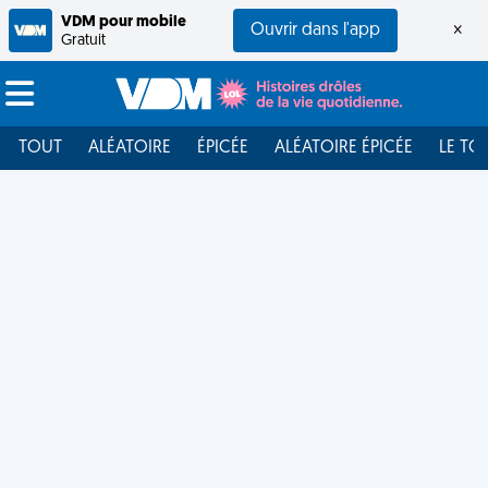
VDM pour mobile
Ouvrir dans l'app
×
Gratuit
TOUT
ALÉATOIRE
ÉPICÉE
ALÉATOIRE ÉPICÉE
LE TO