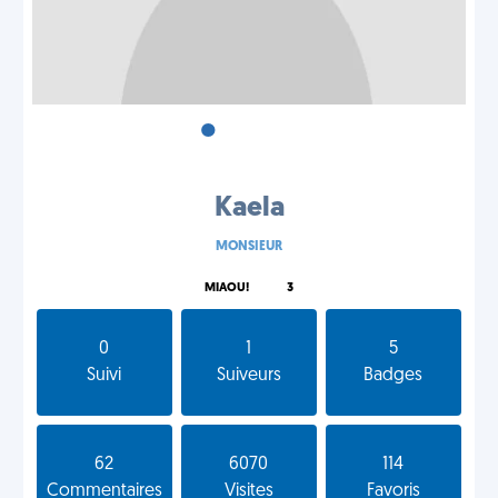
•
•
•
Kaela
MONSIEUR
MIAOU!
3
0
1
5
Suivi
Suiveurs
Badges
62
6070
114
Commentaires
Visites
Favoris