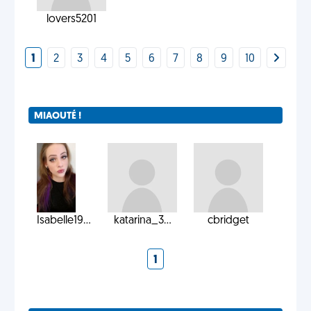
lovers5201
1
2
3
4
5
6
7
8
9
10
MIAOUTÉ !
Isabelle19...
katarina_3...
cbridget
1