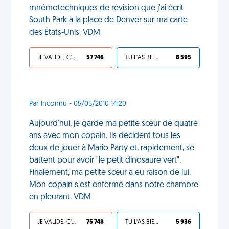
mnémotechniques de révision que j'ai écrit
South Park à la place de Denver sur ma carte
des États-Unis. VDM
JE VALIDE, C'EST UNE VDM
57 746
TU L'AS BIEN MÉRITÉ
8 595
Par Inconnu - 05/05/2010 14:20
Aujourd'hui, je garde ma petite sœur de quatre
ans avec mon copain. Ils décident tous les
deux de jouer à Mario Party et, rapidement, se
battent pour avoir "le petit dinosaure vert".
Finalement, ma petite sœur a eu raison de lui.
Mon copain s'est enfermé dans notre chambre
en pleurant. VDM
JE VALIDE, C'EST UNE VDM
75 748
TU L'AS BIEN MÉRITÉ
5 936