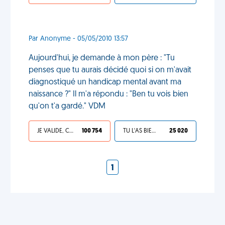
Par Anonyme - 05/05/2010 13:57
Aujourd'hui, je demande à mon père : "Tu
penses que tu aurais décidé quoi si on m'avait
diagnostiqué un handicap mental avant ma
naissance ?" Il m'a répondu : "Ben tu vois bien
qu'on t'a gardé." VDM
JE VALIDE, C'EST UNE VDM
100 754
TU L'AS BIEN MÉRITÉ
25 020
1