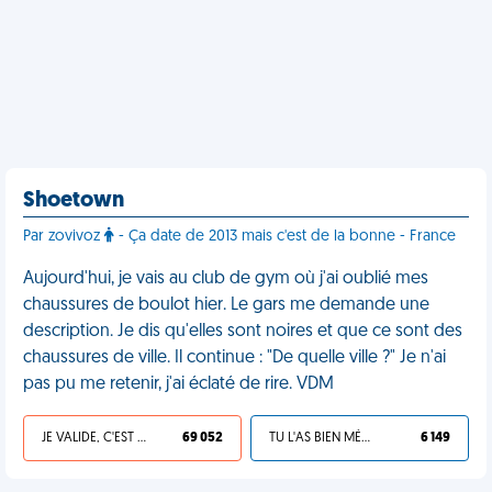
Shoetown
Par zovivoz
- Ça date de 2013 mais c'est de la bonne - France
Aujourd'hui, je vais au club de gym où j'ai oublié mes
chaussures de boulot hier. Le gars me demande une
description. Je dis qu'elles sont noires et que ce sont des
chaussures de ville. Il continue : "De quelle ville ?" Je n'ai
pas pu me retenir, j'ai éclaté de rire. VDM
JE VALIDE, C'EST UNE VDM
69 052
TU L'AS BIEN MÉRITÉ
6 149