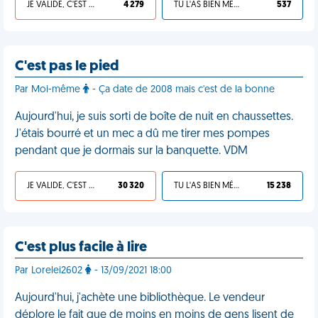
JE VALIDE, C'EST UNE VDM
4 279
TU L'AS BIEN MÉRITÉ
537
C'est pas le pied
Par Moi-même
- Ça date de 2008 mais c'est de la bonne
Aujourd'hui, je suis sorti de boîte de nuit en chaussettes.
J'étais bourré et un mec a dû me tirer mes pompes
pendant que je dormais sur la banquette. VDM
JE VALIDE, C'EST UNE VDM
30 320
TU L'AS BIEN MÉRITÉ
15 238
C'est plus facile à lire
Par Lorelei2602
- 13/09/2021 18:00
Aujourd'hui, j'achète une bibliothèque. Le vendeur
déplore le fait que de moins en moins de gens lisent de