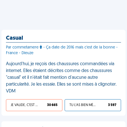
Casual
Par commetamere
- Ça date de 2016 mais c'est de la bonne -
France - Dieuze
Aujourd'hui, je reçois des chaussures commandées via
internet. Elles étaient décrites comme des chaussures
"casual" et il n'était fait mention d'aucune autre
particularité. Je les essaie. Elles se sont mises à clignoter.
VDM
JE VALIDE, C'EST UNE VDM
30 665
TU L'AS BIEN MÉRITÉ
3 597