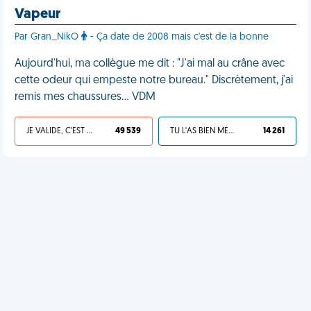
Vapeur
Par Gran_NikO
- Ça date de 2008 mais c'est de la bonne
Aujourd'hui, ma collègue me dit : "J'ai mal au crâne avec
cette odeur qui empeste notre bureau." Discrètement, j'ai
remis mes chaussures… VDM
JE VALIDE, C'EST UNE VDM
49 539
TU L'AS BIEN MÉRITÉ
14 261