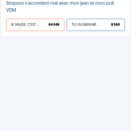
Simpson s'accordent mal avec mon jean et mon pull.
VDM
JE VALIDE, C'EST UNE VDM
64 048
TU L'AS BIEN MÉRITÉ
8 560