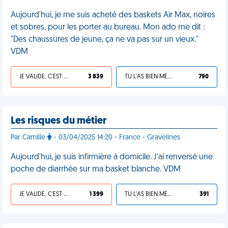
Aujourd'hui, je me suis acheté des baskets Air Max, noires
et sobres, pour les porter au bureau. Mon ado me dit :
"Des chaussures de jeune, ça ne va pas sur un vieux."
VDM
JE VALIDE, C'EST UNE VDM
3 839
TU L'AS BIEN MÉRITÉ
790
Les risques du métier
Par Camille
- 03/04/2025 14:20 - France - Gravelines
Aujourd'hui, je suis infirmière à domicile. J’ai renversé une
poche de diarrhée sur ma basket blanche. VDM
JE VALIDE, C'EST UNE VDM
1 399
TU L'AS BIEN MÉRITÉ
391