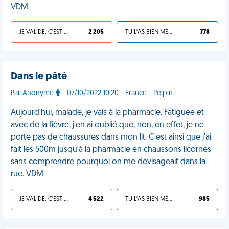
VDM
JE VALIDE, C'EST UNE VDM
2 205
TU L'AS BIEN MÉRITÉ
778
Dans le pâté
Par Anonyme
- 07/10/2022 10:20 - France - Peipin
Aujourd'hui, malade, je vais à la pharmacie. Fatiguée et
avec de la fièvre, j'en ai oublié que, non, en effet, je ne
porte pas de chaussures dans mon lit. C'est ainsi que j'ai
fait les 500m jusqu'à la pharmacie en chaussons licornes
sans comprendre pourquoi on me dévisageait dans la
rue. VDM
JE VALIDE, C'EST UNE VDM
4 522
TU L'AS BIEN MÉRITÉ
985