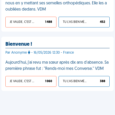
nous en y mettant ses semelles orthopédiques. Elle les a
oubliées dedans. VDM
JE VALIDE, C'EST UNE VDM
1 488
TU L'AS BIEN MÉRITÉ
452
Bienvenue !
Par Anonyme
- 16/05/2026 12:30 - France
Aujourd'hui, j'ai revu ma sœur après dix ans d'absence. Sa
première phrase fut : "Rends-moi mes Converse." VDM
JE VALIDE, C'EST UNE VDM
1 060
TU L'AS BIEN MÉRITÉ
388