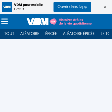
VDM pour mobile
Ouvrir dans l'app
×
Gratuit
TOUT
ALÉATOIRE
ÉPICÉE
ALÉATOIRE ÉPICÉE
LE TO