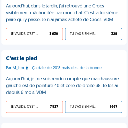
Aujourd'hui, dans le jardin, j'ai retrouvé une Crocs
visiblement mâchouillée par mon chat. C'est la troisième
paire qui y passe. Je n'ai jamais acheté de Crocs. VDM
JE VALIDE, C'EST UNE VDM
3 630
TU L'AS BIEN MÉRITÉ
328
C'est le pied
Par M_hpr
- Ça date de 2018 mais c'est de la bonne
Aujourd’hui, je me suis rendu compte que ma chaussure
gauche est de pointure 40 et celle de droite 38. Je les ai
depuis 6 mois. VDM
JE VALIDE, C'EST UNE VDM
7 527
TU L'AS BIEN MÉRITÉ
1 667