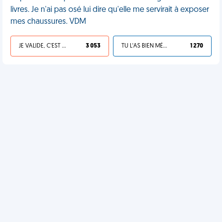
livres. Je n'ai pas osé lui dire qu'elle me servirait à exposer
mes chaussures. VDM
JE VALIDE, C'EST UNE VDM
3 053
TU L'AS BIEN MÉRITÉ
1 270