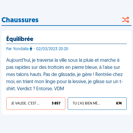
Chaussures
Équilibrée
Par Yondalla
- 02/03/2023 20:20
Aujourd'hui, je traverse la ville sous la pluie et marche à
pas rapides sur des trottoirs en pierre bleue, à l'aise sur
mes talons hauts. Pas de glissade, je gère ! Rentrée chez
moi, en triant mon linge pour la lessive, je glisse sur un t-
shirt. Verdict ? Entorse. VDM
JE VALIDE, C'EST UNE VDM
3 857
TU L'AS BIEN MÉRITÉ
674