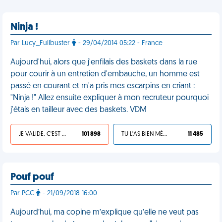
Ninja !
Par Lucy_Fullbuster
- 29/04/2014 05:22 - France
Aujourd'hui, alors que j'enfilais des baskets dans la rue
pour courir à un entretien d'embauche, un homme est
passé en courant et m'a pris mes escarpins en criant :
"Ninja !" Allez ensuite expliquer à mon recruteur pourquoi
j'étais en tailleur avec des baskets. VDM
JE VALIDE, C'EST UNE VDM
101 898
TU L'AS BIEN MÉRITÉ
11 485
Pouf pouf
Par PCC
- 21/09/2018 16:00
Aujourd’hui, ma copine m’explique qu’elle ne veut pas