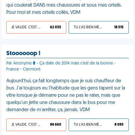
qui coulerait DANS mes chaussures et sous mes orteils.
Pour moi et mes orteils collés, VDM
JE VALIDE, C'EST UNE VDM
62 035
TU L'AS BIEN MÉRITÉ
18 515
Stoooooop !
Par Anonyme
- Ça date de 2014 mais c'est de la bonne -
France - Clermont
Aujourd'hui, ça fait longtemps que je suis chauffeur de
bus. J'ai toujours eu l'habitude que les gens tapent sur la
vitre lorsque je démarre pour ne pas le rater, mais que
quelqu'un jette une chaussure dans le bus pour me
demander de m'arrêter, ça, jamais. VDM
JE VALIDE, C'EST UNE VDM
86 660
TU L'AS BIEN MÉRITÉ
8 095