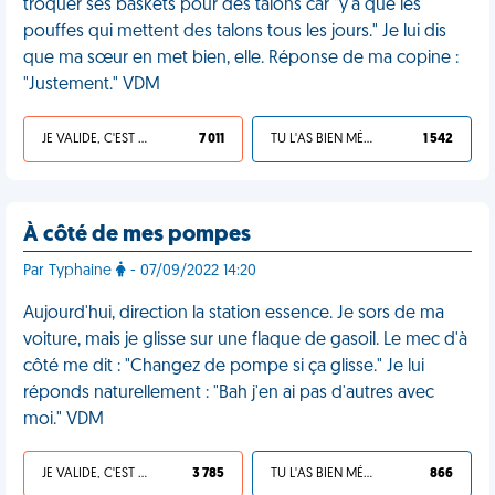
troquer ses baskets pour des talons car "y'a que les
pouffes qui mettent des talons tous les jours." Je lui dis
que ma sœur en met bien, elle. Réponse de ma copine :
"Justement." VDM
JE VALIDE, C'EST UNE VDM
7 011
TU L'AS BIEN MÉRITÉ
1 542
À côté de mes pompes
Par Typhaine
- 07/09/2022 14:20
Aujourd'hui, direction la station essence. Je sors de ma
voiture, mais je glisse sur une flaque de gasoil. Le mec d'à
côté me dit : "Changez de pompe si ça glisse." Je lui
réponds naturellement : "Bah j'en ai pas d'autres avec
moi." VDM
JE VALIDE, C'EST UNE VDM
3 785
TU L'AS BIEN MÉRITÉ
866