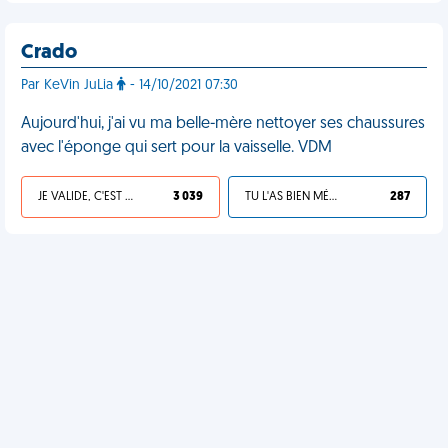
Crado
Par KeVin JuLia
- 14/10/2021 07:30
Aujourd'hui, j'ai vu ma belle-mère nettoyer ses chaussures
avec l'éponge qui sert pour la vaisselle. VDM
JE VALIDE, C'EST UNE VDM
3 039
TU L'AS BIEN MÉRITÉ
287