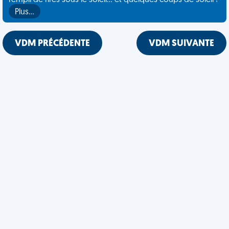
rempli de rires sous le soleil... et quelques coups de soleil !
Plus…
VDM PRÉCÉDENTE
VDM SUIVANTE