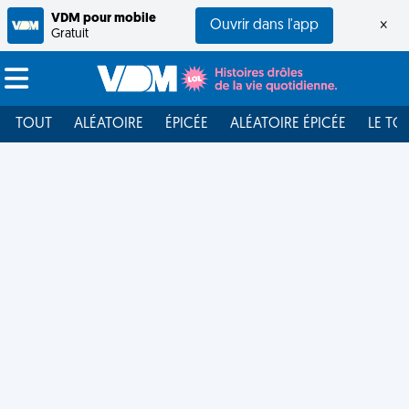
VDM pour mobile
Ouvrir dans l'app
×
Gratuit
TOUT
ALÉATOIRE
ÉPICÉE
ALÉATOIRE ÉPICÉE
LE TO