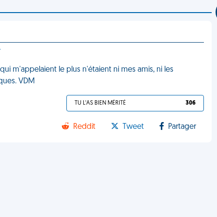
r
i m'appelaient le plus n'étaient ni mes amis, ni les
iques. VDM
TU L'AS BIEN MÉRITÉ
306
Reddit
Tweet
Partager