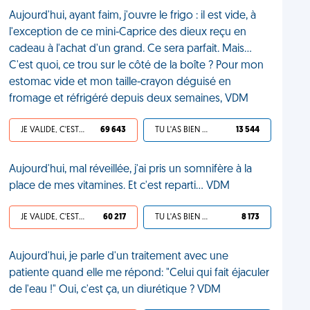
Aujourd'hui, ayant faim, j'ouvre le frigo : il est vide, à
l'exception de ce mini-Caprice des dieux reçu en
cadeau à l'achat d'un grand. Ce sera parfait. Mais...
C'est quoi, ce trou sur le côté de la boîte ? Pour mon
estomac vide et mon taille-crayon déguisé en
fromage et réfrigéré depuis deux semaines, VDM
JE VALIDE, C'EST UNE VDM
69 643
TU L'AS BIEN MÉRITÉ
13 544
Aujourd'hui, mal réveillée, j'ai pris un somnifère à la
place de mes vitamines. Et c'est reparti... VDM
JE VALIDE, C'EST UNE VDM
60 217
TU L'AS BIEN MÉRITÉ
8 173
Aujourd'hui, je parle d'un traitement avec une
patiente quand elle me répond: "Celui qui fait éjaculer
de l'eau !" Oui, c'est ça, un diurétique ? VDM