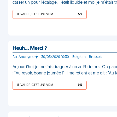
casser un pour l'écalage. Il était liquide et moi je m'éta
JE VALIDE, C'EST UNE VDM
779
Heuh… Merci ?
Par Anonyme
- 30/05/2026 10:30 - Belgium - Brussels
Aujourd'hui, je me fais draguer à un arrêt de bus. On papo
: "Au revoir, bonne journée !" Il me retient et me dit : "Au
JE VALIDE, C'EST UNE VDM
917