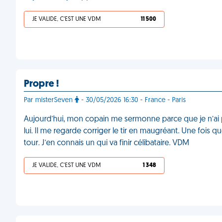
JE VALIDE, C'EST UNE VDM
11 500
Propre !
Par misterSeven
- 30/05/2026 16:30 - France - Paris
Aujourd’hui, mon copain me sermonne parce que je n’ai p
lui. Il me regarde corriger le tir en maugréant. Une fois que 
tour. J’en connais un qui va finir célibataire. VDM
JE VALIDE, C'EST UNE VDM
1 348