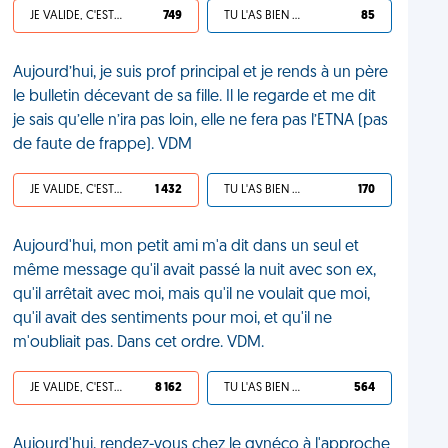
JE VALIDE, C'EST UNE VDM
749
TU L'AS BIEN MÉRITÉ
85
Aujourd’hui, je suis prof principal et je rends à un père
le bulletin décevant de sa fille. Il le regarde et me dit
je sais qu’elle n’ira pas loin, elle ne fera pas l’ETNA (pas
de faute de frappe). VDM
JE VALIDE, C'EST UNE VDM
1 432
TU L'AS BIEN MÉRITÉ
170
Aujourd'hui, mon petit ami m'a dit dans un seul et
même message qu'il avait passé la nuit avec son ex,
qu'il arrêtait avec moi, mais qu'il ne voulait que moi,
qu'il avait des sentiments pour moi, et qu'il ne
m'oubliait pas. Dans cet ordre. VDM.
JE VALIDE, C'EST UNE VDM
8 162
TU L'AS BIEN MÉRITÉ
564
Aujourd'hui, rendez-vous chez le gynéco à l'approche