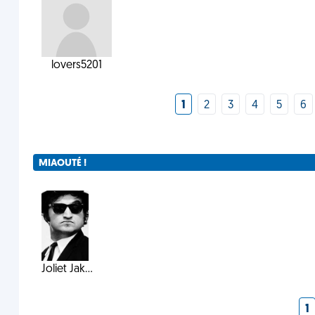
lovers5201
1
2
3
4
5
6
MIAOUTÉ !
Joliet Jak...
1