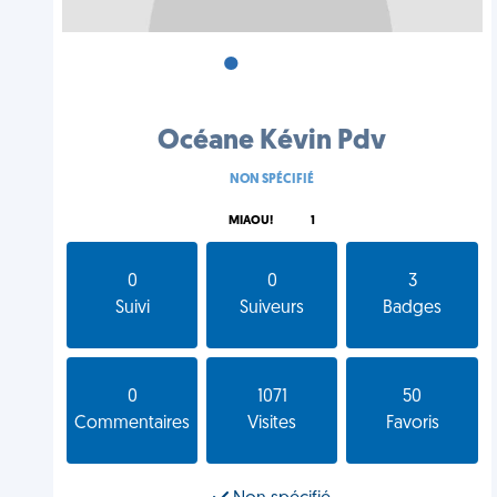
•
•
•
Océane Kévin Pdv
NON SPÉCIFIÉ
MIAOU!
1
0
0
3
Suivi
Suiveurs
Badges
0
1071
50
Commentaires
Visites
Favoris