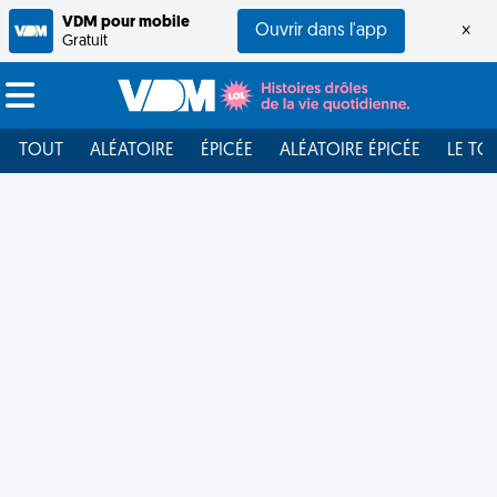
VDM pour mobile
Ouvrir dans l'app
×
Gratuit
TOUT
ALÉATOIRE
ÉPICÉE
ALÉATOIRE ÉPICÉE
LE TO