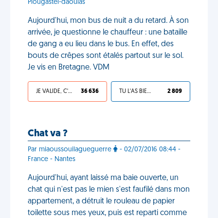
Plougastel-daoulas
Aujourd'hui, mon bus de nuit a du retard. À son
arrivée, je questionne le chauffeur : une bataille
de gang a eu lieu dans le bus. En effet, des
bouts de crêpes sont étalés partout sur le sol.
Je vis en Bretagne. VDM
JE VALIDE, C'EST UNE VDM
36 636
TU L'AS BIEN MÉRITÉ
2 809
Chat va ?
Par miaoussouilagueguerre
- 02/07/2016 08:44 -
France - Nantes
Aujourd'hui, ayant laissé ma baie ouverte, un
chat qui n'est pas le mien s'est faufilé dans mon
appartement, a détruit le rouleau de papier
toilette sous mes yeux, puis est reparti comme