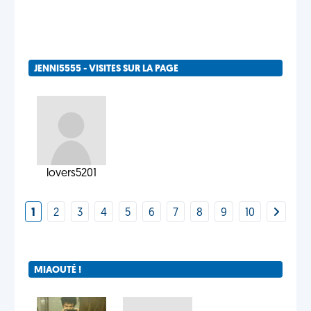
JENNI5555 - VISITES SUR LA PAGE
lovers5201
1
2
3
4
5
6
7
8
9
10
MIAOUTÉ !