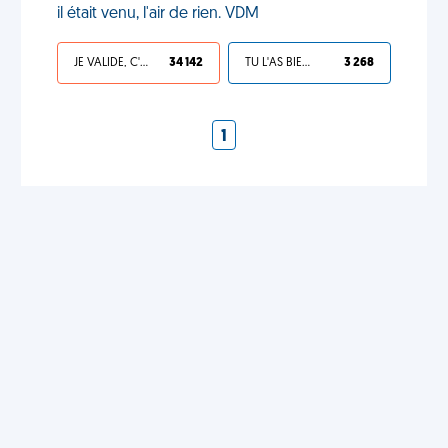
il était venu, l'air de rien. VDM
JE VALIDE, C'EST UNE VDM
34 142
TU L'AS BIEN MÉRITÉ
3 268
1