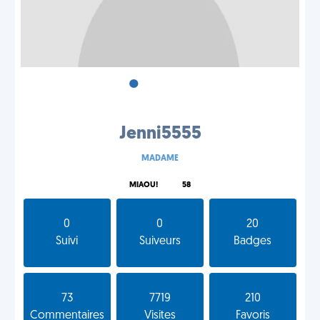
•
•
•
Jenni5555
MADAME
MIAOU!
58
0
0
20
Suivi
Suiveurs
Badges
73
7719
210
Commentaires
Visites
Favoris