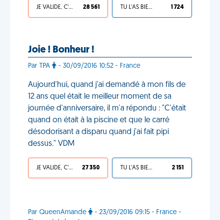
JE VALIDE, C'EST UNE VDM
28 561
TU L'AS BIEN MÉRITÉ
1 724
Joie ! Bonheur !
Par TPA
- 30/09/2016 10:52 - France
Aujourd'hui, quand j'ai demandé à mon fils de
12 ans quel était le meilleur moment de sa
journée d'anniversaire, il m'a répondu : "C'était
quand on était à la piscine et que le carré
désodorisant a disparu quand j'ai fait pipi
dessus." VDM
JE VALIDE, C'EST UNE VDM
27 350
TU L'AS BIEN MÉRITÉ
2 151
Par QueenAmande
- 23/09/2016 09:15 - France -