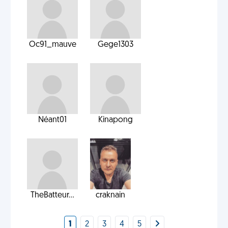
Oc91_mauve
Gege1303
Néant01
Kinapong
TheBatteur...
craknain
1
2
3
4
5