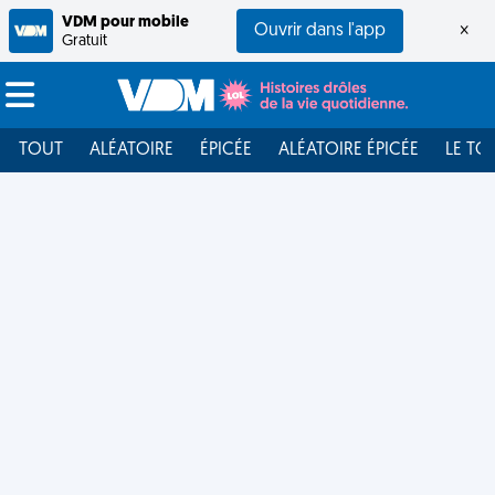
VDM pour mobile
Ouvrir dans l'app
×
Gratuit
TOUT
ALÉATOIRE
ÉPICÉE
ALÉATOIRE ÉPICÉE
LE TO