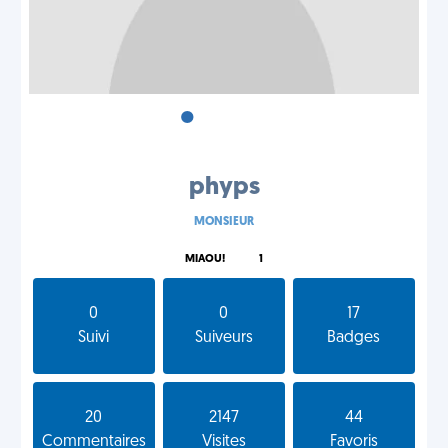
•
•
•
phyps
MONSIEUR
MIAOU!
1
0
0
17
Suivi
Suiveurs
Badges
20
2147
44
Commentaires
Visites
Favoris