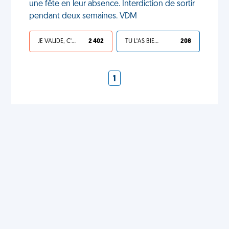
une fête en leur absence. Interdiction de sortir
pendant deux semaines. VDM
JE VALIDE, C'EST UNE VDM
2 402
TU L'AS BIEN MÉRITÉ
208
1