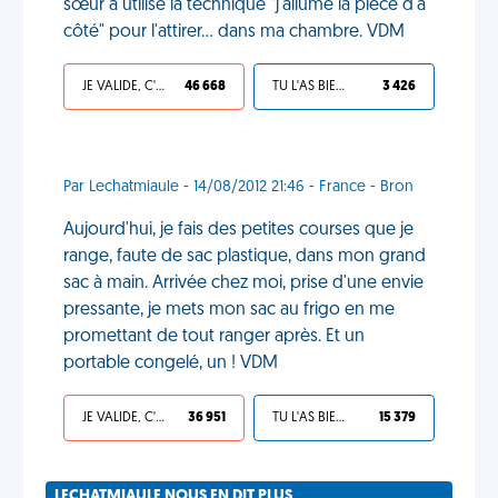
sœur a utilisé la technique "j'allume la pièce d'à
côté" pour l'attirer… dans ma chambre. VDM
JE VALIDE, C'EST UNE VDM
46 668
TU L'AS BIEN MÉRITÉ
3 426
Par Lechatmiaule - 14/08/2012 21:46 - France - Bron
Aujourd'hui, je fais des petites courses que je
range, faute de sac plastique, dans mon grand
sac à main. Arrivée chez moi, prise d'une envie
pressante, je mets mon sac au frigo en me
promettant de tout ranger après. Et un
portable congelé, un ! VDM
JE VALIDE, C'EST UNE VDM
36 951
TU L'AS BIEN MÉRITÉ
15 379
LECHATMIAULE NOUS EN DIT PLUS