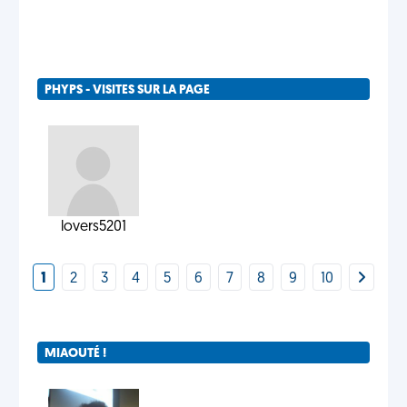
PHYPS - VISITES SUR LA PAGE
lovers5201
1
2
3
4
5
6
7
8
9
10
MIAOUTÉ !