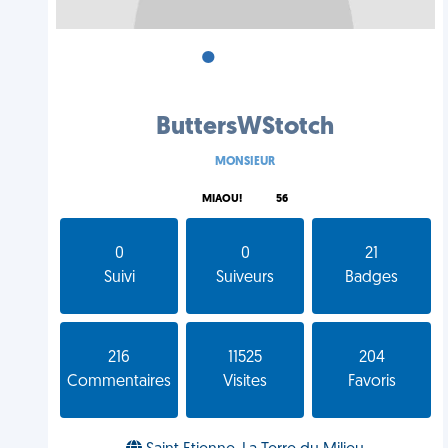
•
•
•
ButtersWStotch
MONSIEUR
MIAOU!
56
0
0
21
Suivi
Suiveurs
Badges
216
11525
204
Commentaires
Visites
Favoris