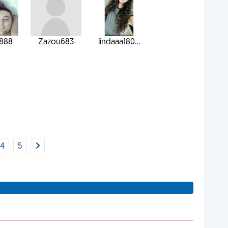
8888
Zazou683
lindaaa180...
4
5