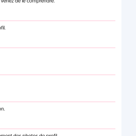
s venez de le comprendre.
il.
on.