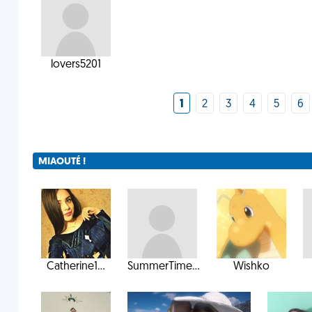
lovers5201
1
2
3
4
5
6
MIAOUTÉ !
Catherine1...
SummerTime...
Wishko