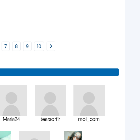
7
8
9
10
Marla24
tearsorfir
moi_com