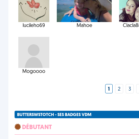
lucileho69
Mahoe
Clacla
Mogoooo
1
2
3
BUTTERSWSTOTCH - SES BADGES VDM
DÉBUTANT