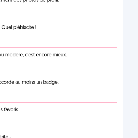
cément des photos de profil.
Quel plébiscite !
é ou modéré, c'est encore mieux.
 accorde au moins un badge.
favoris !
ité -.