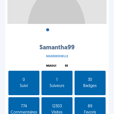
•
•
•
Samantha99
MADEMOISELLE
MIAOU!
55
0
1
30
Suivi
Suiveurs
Badges
774
12303
89
Commentaires
Visites
Favoris