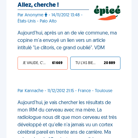
Allez, cherche !
Par Anonyme
- 14/11/2012 13:48 -
États-Unis - Palo Alto
Aujourd'hui, après un an de vie commune, ma
copine m'a envoyé un lien vers un article
intitulé "Le clitoris, ce grand oublié". VDM
JE VALIDE, C'EST UNE VDM
61 669
TU L'AS BIEN MÉRITÉ
20 889
Par Kannache - 11/12/2012 21:15 - France - Toulouse
Aujourd'hui, je vais chercher les résultats de
mon IRM du cerveau avec ma mère. La
radiologue nous dit que mon cerveau est très
développé et qu'elle n'a jamais vu un cortex
cérébral pareil en trente ans de carrière. Ma