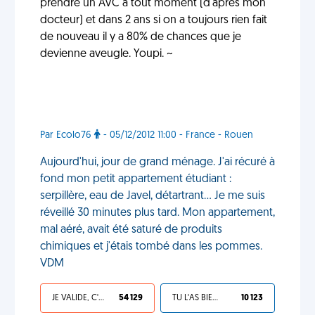
prendre un AVC à tout moment (d'après mon
docteur) et dans 2 ans si on a toujours rien fait
de nouveau il y a 80% de chances que je
devienne aveugle. Youpi. ~
Par Ecolo76
- 05/12/2012 11:00 - France - Rouen
Aujourd'hui, jour de grand ménage. J'ai récuré à
fond mon petit appartement étudiant :
serpillère, eau de Javel, détartrant... Je me suis
réveillé 30 minutes plus tard. Mon appartement,
mal aéré, avait été saturé de produits
chimiques et j'étais tombé dans les pommes.
VDM
JE VALIDE, C'EST UNE VDM
54 129
TU L'AS BIEN MÉRITÉ
10 123