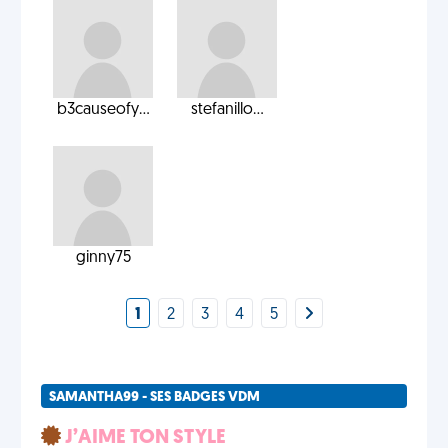
b3causeofy...
stefanillo...
ginny75
1
2
3
4
5
SAMANTHA99 - SES BADGES VDM
J’AIME TON STYLE