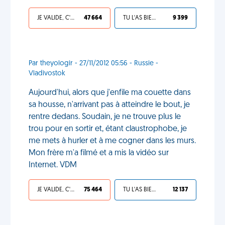
JE VALIDE, C'EST UNE VDM
47 664
TU L'AS BIEN MÉRITÉ
9 399
Par theyologir - 27/11/2012 05:56 - Russie -
Vladivostok
Aujourd'hui, alors que j'enfile ma couette dans
sa housse, n'arrivant pas à atteindre le bout, je
rentre dedans. Soudain, je ne trouve plus le
trou pour en sortir et, étant claustrophobe, je
me mets à hurler et à me cogner dans les murs.
Mon frère m'a filmé et a mis la vidéo sur
Internet. VDM
JE VALIDE, C'EST UNE VDM
75 464
TU L'AS BIEN MÉRITÉ
12 137