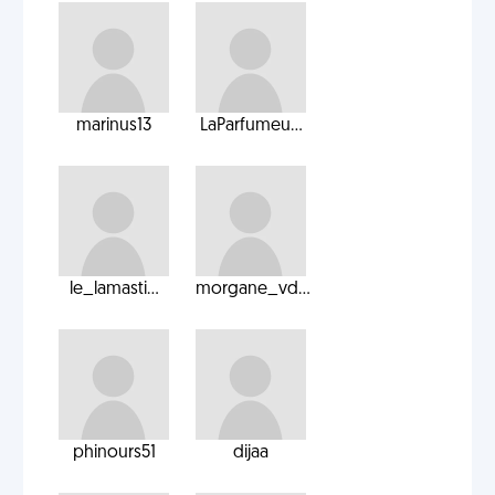
marinus13
LaParfumeu...
le_lamasti...
morgane_vd...
phinours51
dijaa