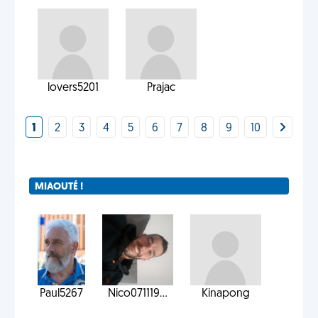
lovers5201
Prajac
1
2
3
4
5
6
7
8
9
10
MIAOUTÉ !
Paul5267
Nico071119...
Kinapong