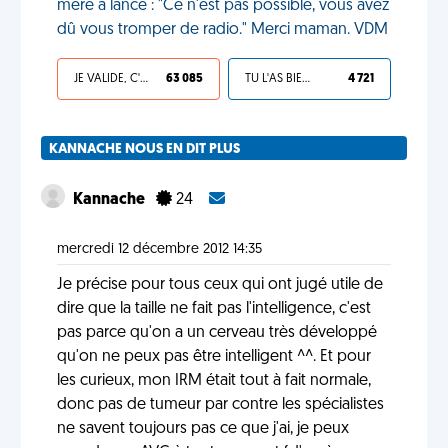
mère a lancé : "Ce n'est pas possible, vous avez
dû vous tromper de radio." Merci maman. VDM
JE VALIDE, C'EST UNE VDM
63 085
TU L'AS BIEN MÉRITÉ
4 721
KANNACHE NOUS EN DIT PLUS
Kannache
24
mercredi 12 décembre 2012 14:35
Je précise pour tous ceux qui ont jugé utile de
dire que la taille ne fait pas l'intelligence, c'est
pas parce qu'on a un cerveau très développé
qu'on ne peux pas être intelligent ^^. Et pour
les curieux, mon IRM était tout à fait normale,
donc pas de tumeur par contre les spécialistes
ne savent toujours pas ce que j'ai, je peux