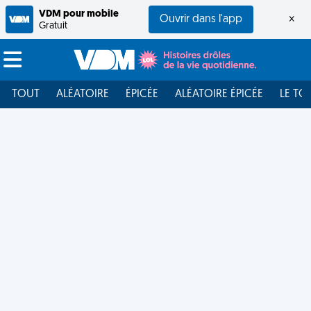
VDM pour mobile
Ouvrir dans l'app
×
Gratuit
TOUT
ALÉATOIRE
ÉPICÉE
ALÉATOIRE ÉPICÉE
LE TO