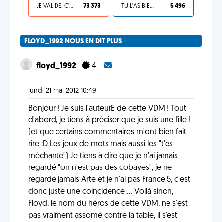
JE VALIDE, C'EST UNE VDM
73 373
TU L'AS BIEN MÉRITÉ
5 496
FLOYD_1992 NOUS EN DIT PLUS
floyd_1992
4
lundi 21 mai 2012 10:49
Bonjour ! Je suis l'auteurE de cette VDM ! Tout
d'abord, je tiens à préciser que je suis une fille !
(et que certains commentaires m'ont bien fait
rire :D Les jeux de mots mais aussi les "t'es
méchante") Je tiens à dire que je n'ai jamais
regardé "on n'est pas des cobayes", je ne
regarde jamais Arte et je n'ai pas France 5, c'est
donc juste une coincidence ... Voilà sinon,
Floyd, le nom du héros de cette VDM, ne s'est
pas vraiment assomé contre la table, il s'est