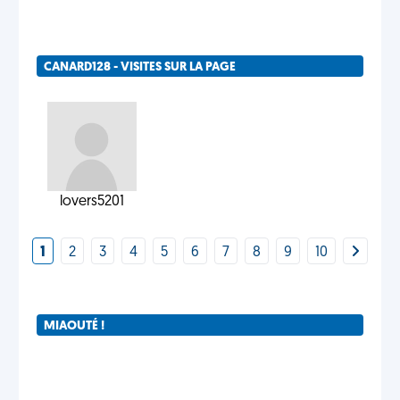
CANARD128 - VISITES SUR LA PAGE
lovers5201
1
2
3
4
5
6
7
8
9
10
MIAOUTÉ !