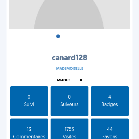
•
•
•
canard128
MADEMOISELLE
MIAOU!
0
0
0
4
Suivi
Suiveurs
Badges
13
1753
44
Commentaires
Visites
Favoris