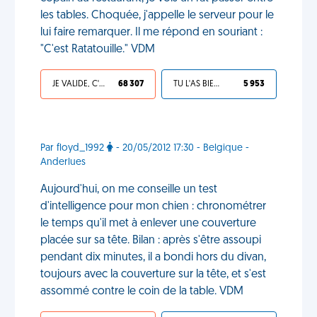
les tables. Choquée, j'appelle le serveur pour le
lui faire remarquer. Il me répond en souriant :
"C'est Ratatouille." VDM
JE VALIDE, C'EST UNE VDM
68 307
TU L'AS BIEN MÉRITÉ
5 953
Par floyd_1992
- 20/05/2012 17:30 - Belgique -
Anderlues
Aujourd'hui, on me conseille un test
d'intelligence pour mon chien : chronométrer
le temps qu'il met à enlever une couverture
placée sur sa tête. Bilan : après s'être assoupi
pendant dix minutes, il a bondi hors du divan,
toujours avec la couverture sur la tête, et s'est
assommé contre le coin de la table. VDM