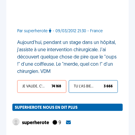
Par superherote
- 09/03/2012 21:30 - France
Aujourd'hui, pendant un stage dans un hôpital,
j'assiste à une intervention chirurgicale. J'ai
découvert quelque chose de pire que le "oups
!" d'une coiffeuse. Le "merde, quel con !" d'un
chirurgien. VDM
JE VALIDE, C'EST UNE VDM
74 168
TU L'AS BIEN MÉRITÉ
3 666
SUPERHEROTE NOUS EN DIT PLUS
superherote
9