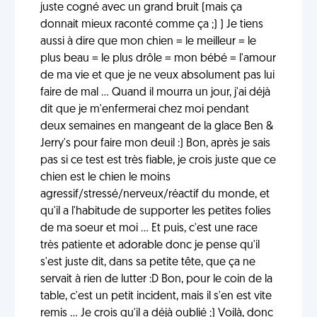
juste cogné avec un grand bruit (mais ça
donnait mieux raconté comme ça ;) ) Je tiens
aussi à dire que mon chien = le meilleur = le
plus beau = le plus drôle = mon bébé = l'amour
de ma vie et que je ne veux absolument pas lui
faire de mal ... Quand il mourra un jour, j'ai déjà
dit que je m'enfermerai chez moi pendant
deux semaines en mangeant de la glace Ben &
Jerry's pour faire mon deuil :) Bon, après je sais
pas si ce test est très fiable, je crois juste que ce
chien est le chien le moins
agressif/stressé/nerveux/réactif du monde, et
qu'il a l'habitude de supporter les petites folies
de ma soeur et moi ... Et puis, c'est une race
très patiente et adorable donc je pense qu'il
s'est juste dit, dans sa petite tête, que ça ne
servait à rien de lutter :D Bon, pour le coin de la
table, c'est un petit incident, mais il s'en est vite
remis ... Je crois qu'il a déjà oublié ;) Voilà, donc