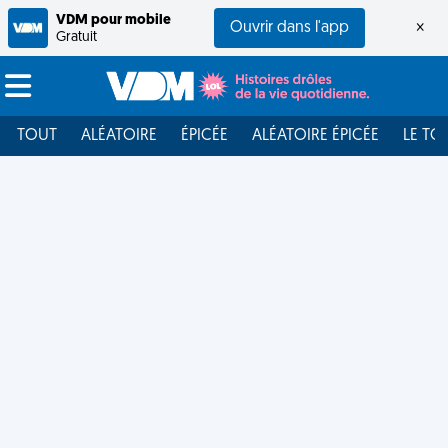
VDM pour mobile
Ouvrir dans l'app
×
Gratuit
TOUT
ALÉATOIRE
ÉPICÉE
ALÉATOIRE ÉPICÉE
LE TO