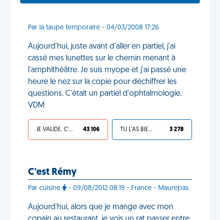
Par la taupe temporaire - 04/03/2008 17:26
Aujourd'hui, juste avant d'aller en partiel, j'ai
cassé mes lunettes sur le chemin menant à
l'amphithéâtre. Je suis myope et j'ai passé une
heure le nez sur la copie pour déchiffrer les
questions. C'était un partiel d'ophtalmologie.
VDM
JE VALIDE, C'EST UNE VDM
43 106
TU L'AS BIEN MÉRITÉ
3 278
C'est Rémy
Par cuisine
- 09/08/2012 08:19 - France - Maurepas
Aujourd'hui, alors que je mange avec mon
copain au restaurant, je vois un rat passer entre