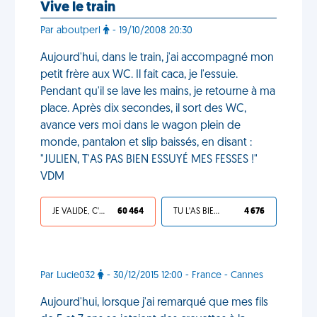
Vive le train
Par aboutperl
- 19/10/2008 20:30
Aujourd'hui, dans le train, j'ai accompagné mon
petit frère aux WC. Il fait caca, je l'essuie.
Pendant qu'il se lave les mains, je retourne à ma
place. Après dix secondes, il sort des WC,
avance vers moi dans le wagon plein de
monde, pantalon et slip baissés, en disant :
"JULIEN, T'AS PAS BIEN ESSUYÉ MES FESSES !"
VDM
JE VALIDE, C'EST UNE VDM
60 464
TU L'AS BIEN MÉRITÉ
4 676
Par Lucie032
- 30/12/2015 12:00 - France - Cannes
Aujourd'hui, lorsque j'ai remarqué que mes fils