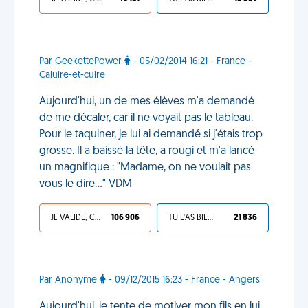
Par GeekettePower
- 05/02/2014 16:21 - France -
Caluire-et-cuire
Aujourd'hui, un de mes élèves m'a demandé
de me décaler, car il ne voyait pas le tableau.
Pour le taquiner, je lui ai demandé si j'étais trop
grosse. Il a baissé la tête, a rougi et m'a lancé
un magnifique : "Madame, on ne voulait pas
vous le dire..." VDM
JE VALIDE, C'EST UNE VDM
106 906
TU L'AS BIEN MÉRITÉ
21 836
Par Anonyme
- 09/12/2015 16:23 - France - Angers
Aujourd'hui, je tente de motiver mon fils en lui