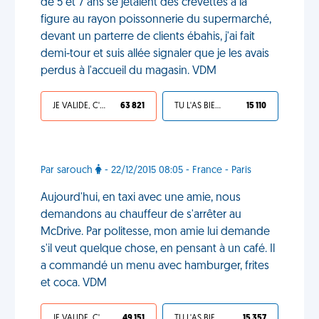
de 5 et 7 ans se jetaient des crevettes à la
figure au rayon poissonnerie du supermarché,
devant un parterre de clients ébahis, j'ai fait
demi-tour et suis allée signaler que je les avais
perdus à l'accueil du magasin. VDM
JE VALIDE, C'EST UNE VDM
63 821
TU L'AS BIEN MÉRITÉ
15 110
Par sarouch
- 22/12/2015 08:05 - France - Paris
Aujourd'hui, en taxi avec une amie, nous
demandons au chauffeur de s'arrêter au
McDrive. Par politesse, mon amie lui demande
s'il veut quelque chose, en pensant à un café. Il
a commandé un menu avec hamburger, frites
et coca. VDM
JE VALIDE, C'EST UNE VDM
49 151
TU L'AS BIEN MÉRITÉ
15 357