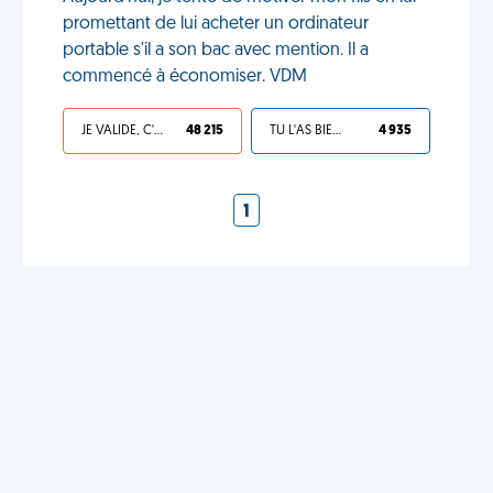
promettant de lui acheter un ordinateur
portable s'il a son bac avec mention. Il a
commencé à économiser. VDM
JE VALIDE, C'EST UNE VDM
48 215
TU L'AS BIEN MÉRITÉ
4 935
1